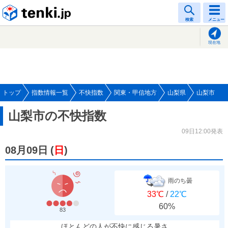
tenki.jp
検索
メニュー
現在地
トップ
指数情報一覧
不快指数
関東・甲信地方
山梨県
山梨市
山梨市の不快指数
09日12:00発表
08月09日
(
日
)
雨のち曇
33℃
/
22℃
60%
83
ほとんどの人が不快に感じる暑さ