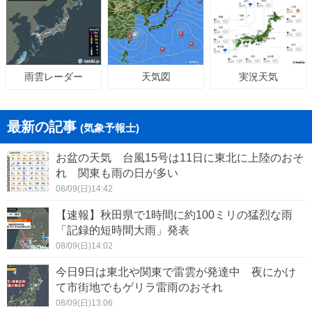
天気図
実況天気
雨雲レーダー
最新の記事
(気象予報士)
お盆の天気 台風15号は11日に東北に上陸のおそ
れ 関東も雨の日が多い
08/09(日)14:42
【速報】秋田県で1時間に約100ミリの猛烈な雨
「記録的短時間大雨」発表
08/09(日)14:02
今日9日は東北や関東で雷雲が発達中 夜にかけ
て市街地でもゲリラ雷雨のおそれ
08/09(日)13:06