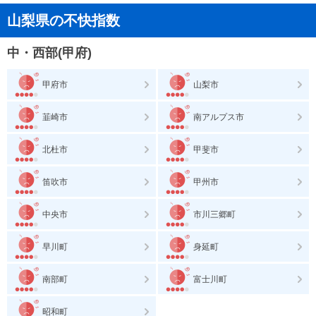
山梨県の不快指数
中・西部(甲府)
甲府市
山梨市
韮崎市
南アルプス市
北杜市
甲斐市
笛吹市
甲州市
中央市
市川三郷町
早川町
身延町
南部町
富士川町
昭和町