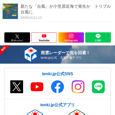
新たな「台風」が小笠原近海で発生か トリプル
台風に
08/09(日)12:13
雨雲レーダーで雨を回避！
tenki.jp公式 天気予報アプリ
tenki.jp公式SNS
tenki.jp公式アプリ