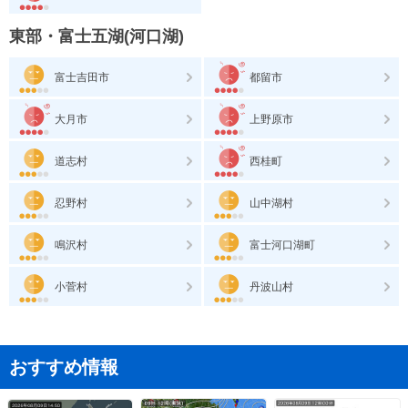
東部・富士五湖(河口湖)
富士吉田市
都留市
大月市
上野原市
道志村
西桂町
忍野村
山中湖村
鳴沢村
富士河口湖町
小菅村
丹波山村
おすすめ情報