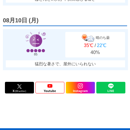
08月10日
(
月
)
晴のち曇
35℃
/
22℃
40%
85
猛烈な暑さで、屋外にいられない