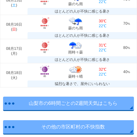
08月15日
22℃
曇のち雨
83
(
土
)
ほとんどの人が不快に感じる暑さ
30℃
70
08月16日
%
22℃
曇のち雨
81
(
日
)
ほとんどの人が不快に感じる暑さ
31℃
80
08月17日
%
22℃
雨時々曇
82
(
月
)
ほとんどの人が不快に感じる暑さ
32℃
40
08月18日
%
22℃
曇時々晴
85
(
火
)
猛烈な暑さで、屋外にいられない
山梨市の6時間ごとの2週間天気はこちら
その他の市区町村の不快指数