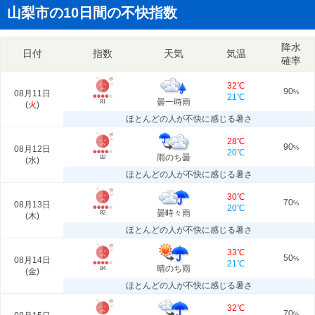
山梨市の10日間の不快指数
降水
日付
指数
天気
気温
確率
32℃
90
08月11日
%
21℃
曇一時雨
81
(
火
)
ほとんどの人が不快に感じる暑さ
28℃
90
08月12日
%
20℃
雨のち曇
82
(
水
)
ほとんどの人が不快に感じる暑さ
30℃
70
08月13日
%
20℃
曇時々雨
82
(
木
)
ほとんどの人が不快に感じる暑さ
33℃
50
08月14日
%
21℃
晴のち雨
84
(
金
)
ほとんどの人が不快に感じる暑さ
32℃
70
%