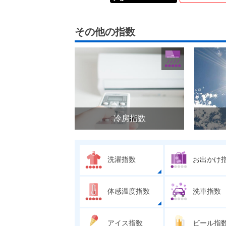
その他の指数
冷房指数
洗濯指数
お出かけ
体感温度指数
洗車指数
アイス指数
ビール指