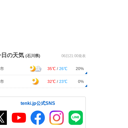
今日の天気
(石川県)
06日21:00発表
市
35℃
/
26℃
20%
市
32℃
/
23℃
0%
tenki.jp公式SNS