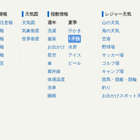
情報
天気図
指数情報
レジャー天気
注意報
天気図
通年
夏季
山の天気
報
気象衛星
洗濯
汗かき
海の天気
報
世界衛星
服装
不快
空港
報
お出かけ
冷房
野球場
報
星空
アイス
サッカー場
災
傘
ビール
ゴルフ場
紫外線
キャンプ場
体感温度
競馬・競艇・競輪
洗車
釣り
睡眠
お出かけスポット