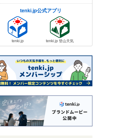
tenki.jp公式アプリ
tenki.jp
tenki.jp 登山天気