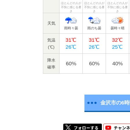
ほとんどの人が
ほとんどの人が
ほとんどの人が
不快に感じる暑
不快に感じる暑
不快に感じる暑
さ
さ
さ
天気
雨時々曇
雨のち曇
曇時々晴
31℃
31℃
32℃
気温
26℃
26℃
25℃
(℃)
降水
60%
60%
40%
確率
金沢市の6