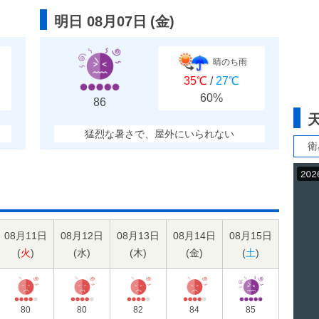
明日 08月07日
(
金
)
晴のち雨
35℃
/
27℃
60%
86
猛烈な暑さで、屋外にいられない
衛
08月11日
08月12日
08月13日
08月14日
08月15日
(
火
)
(
水
)
(
木
)
(
金
)
(
土
)
80
80
82
84
85