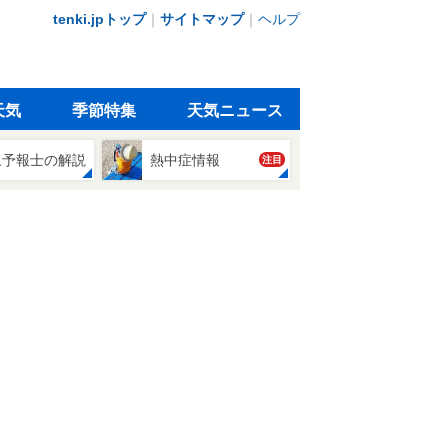
tenki.jpトップ
｜
サイトマップ
｜
ヘルプ
天気
季節特集
天気ニュース
象予報士の解説
熱中症情報
注目