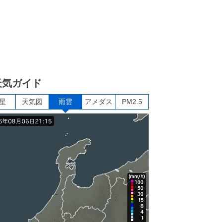
天気ガイド
星
天気図
雨雲
アメダス
PM2.5