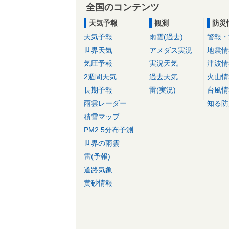
全国のコンテンツ
天気予報
観測
防災
天気予報
雨雲(過去)
警報・
世界天気
アメダス実況
地震情
気圧予報
実況天気
津波情
2週間天気
過去天気
火山情
長期予報
雷(実況)
台風情
雨雲レーダー
知る防
積雪マップ
PM2.5分布予測
世界の雨雲
雷(予報)
道路気象
黄砂情報