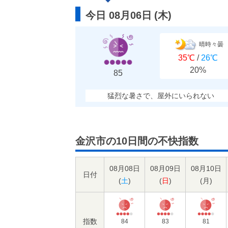
今日 08月06日
(
木
)
晴時々曇
35℃
/
26℃
20%
85
猛烈な暑さで、屋外にいられない
金沢市の10日間の不快指数
08月08日
08月09日
08月10日
日付
(
土
)
(
日
)
(
月
)
指数
84
83
81