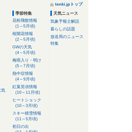
tenki.jpトップ
季節特集
天気ニュース
花粉飛散情報
気象予報士解説
(1～5月頃)
暮らしの話題
桜開花情報
放送局のニュース
(2～5月頃)
特集
GWの天気
(4～5月頃)
梅雨入り・明け
(5～7月頃)
熱中症情報
(4～9月頃)
紅葉見頃情報
天気
(10～11月頃)
ヒートショック
(10～3月頃)
スキー積雪情報
(11～5月頃)
初日の出