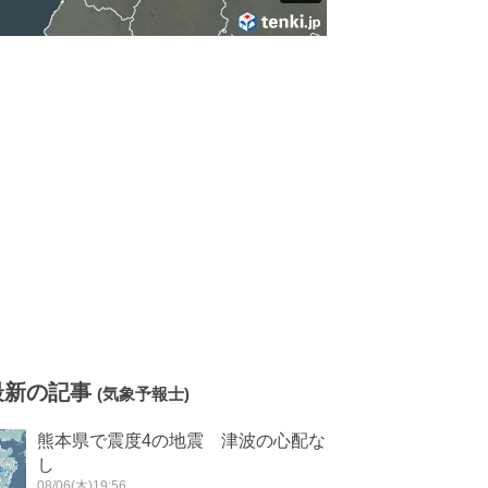
最新の記事
(気象予報士)
熊本県で震度4の地震 津波の心配な
し
08/06(木)19:56