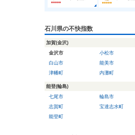
石川県の不快指数
加賀(金沢)
金沢市
小松市
白山市
能美市
津幡町
内灘町
能登(輪島)
七尾市
輪島市
志賀町
宝達志水町
能登町