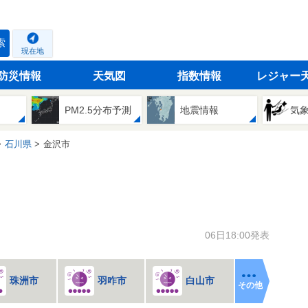
索
現在地
防災情報
天気図
指数情報
レジャー
PM2.5分布予測
地震情報
気
石川県
金沢市
06日18:00発表
珠洲市
羽咋市
白山市
その他