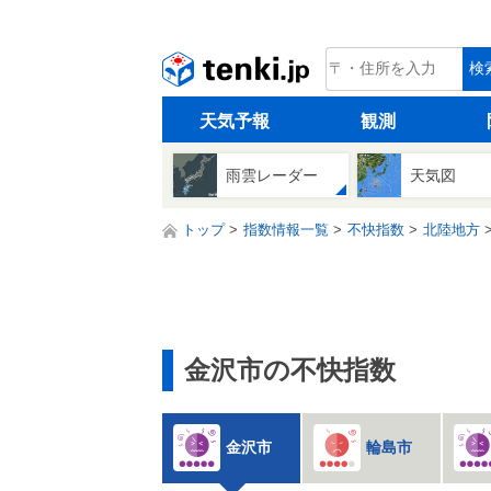
tenki.jp
検
天気予報
観測
雨雲レーダー
天気図
トップ
指数情報一覧
不快指数
北陸地方
金沢市の不快指数
金沢市
輪島市