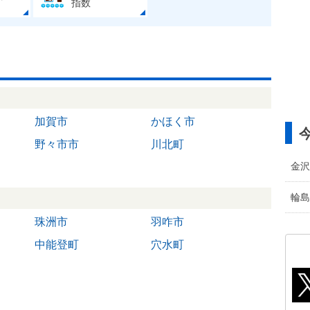
指数
加賀市
かほく市
野々市市
川北町
金沢
輪島
珠洲市
羽咋市
中能登町
穴水町