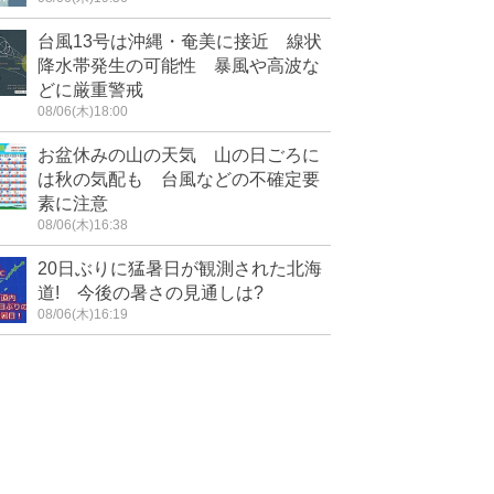
台風13号は沖縄・奄美に接近 線状
降水帯発生の可能性 暴風や高波な
どに厳重警戒
08/06(木)18:00
お盆休みの山の天気 山の日ごろに
は秋の気配も 台風などの不確定要
素に注意
08/06(木)16:38
20日ぶりに猛暑日が観測された北海
道! 今後の暑さの見通しは?
08/06(木)16:19