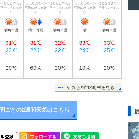
ほとんどの人が
ほとんどの人が
ほとんどの人が
ほとんどの人が
猛烈な暑さで、
不快に感じる暑
不快に感じる暑
不快に感じる暑
不快に感じる暑
屋外にいられな
さ
さ
さ
さ
い
晴時々曇
晴一時雨
晴時々曇
晴
晴時々曇
31℃
31℃
32℃
33℃
33℃
23℃
22℃
22℃
24℃
25℃
20%
60%
20%
10%
20%
その他の市区町村を見る
時間ごとの2週間天気はこちら