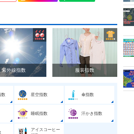
紫外線指数
服装指数
指数
星空指数
傘指数
睡眠指数
汗かき指数
アイスコーヒー
数