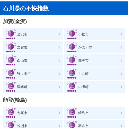
石川県の不快指数
加賀(金沢)
金沢市
小松市
加賀市
かほく市
白山市
能美市
野々市市
川北町
津幡町
内灘町
能登(輪島)
七尾市
輪島市
珠洲市
羽咋市