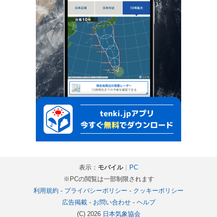
表示：
モバイル
｜
PC
※PCの閲覧は一部制限されます
利用規約
-
プライバシーポリシー
-
クッキーポリシー
広告掲載
-
お問い合わせ
-
ヘルプ
(C) 2026
日本気象協会