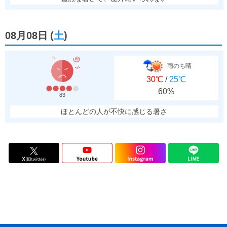
08月08日
(
土
)
雨のち晴
30℃
/
25℃
60%
83
ほとんどの人が不快に感じる暑さ