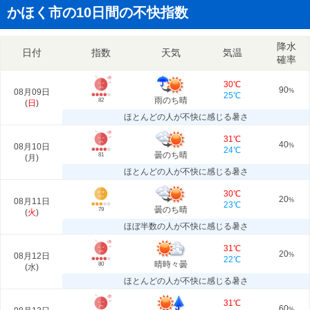
かほく市の10日間の不快指数
降水
日付
指数
天気
気温
確率
30℃
90
08月09日
%
25℃
雨のち晴
82
(
日
)
ほとんどの人が不快に感じる暑さ
31℃
40
08月10日
%
24℃
曇のち晴
81
(
月
)
ほとんどの人が不快に感じる暑さ
30℃
20
08月11日
%
23℃
曇のち晴
79
(
火
)
ほぼ半数の人が不快に感じる暑さ
31℃
20
08月12日
%
22℃
晴時々曇
80
(
水
)
ほとんどの人が不快に感じる暑さ
31℃
60
%