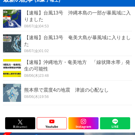
【速報】台風13号 沖縄本島の一部が暴風域に入
りました
08/07(金)04:53
【速報】台風13号 奄美大島が暴風域に入りまし
た
08/07(金)01:02
【速報】沖縄地方・奄美地方 「線状降水帯」発
生の可能性
08/06(木)23:48
熊本県で震度4の地震 津波の心配なし
08/06(木)19:56