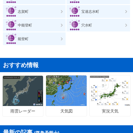
志賀町
宝達志水町
中能登町
穴水町
能登町
おすすめ情報
天気図
実況天気
雨雲レーダー
最新の記事
(気象予報士)