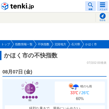
tenki.jp
検索
メニュー
現在地
トップ
指数情報一覧
不快指数
北陸地方
石川県
かほく市
かほく市の不快指数
07日02:00発表
08月07日
(
金
)
晴のち雨
33℃
/
26℃
60%
86
猛烈な暑さで、屋外にいられない