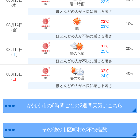
08月13日
22℃
晴一時雨
82
(
木
)
ほとんどの人が不快に感じる暑さ
32℃
10
08月14日
%
23℃
晴
83
(
金
)
ほとんどの人が不快に感じる暑さ
31℃
30
08月15日
%
25℃
曇のち晴
84
(
土
)
ほとんどの人が不快に感じる暑さ
32℃
40
08月16日
%
24℃
晴のち曇
84
(
日
)
ほとんどの人が不快に感じる暑さ
かほく市の6時間ごとの2週間天気はこちら
その他の市区町村の不快指数