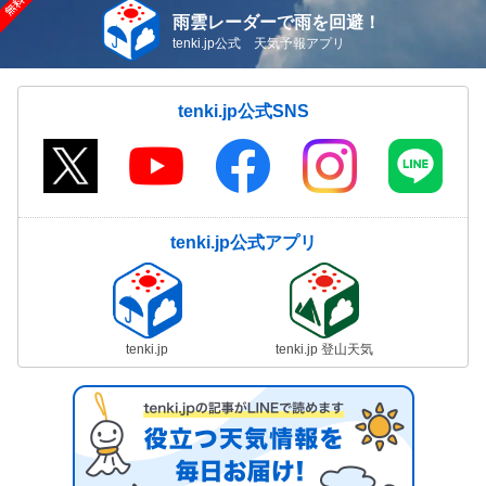
雨雲レーダーで雨を回避！
tenki.jp公式 天気予報アプリ
tenki.jp公式SNS
tenki.jp公式アプリ
tenki.jp
tenki.jp 登山天気