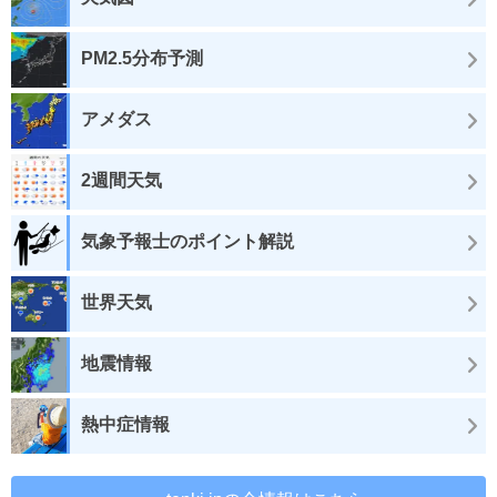
PM2.5分布予測
アメダス
2週間天気
気象予報士のポイント解説
世界天気
地震情報
熱中症情報