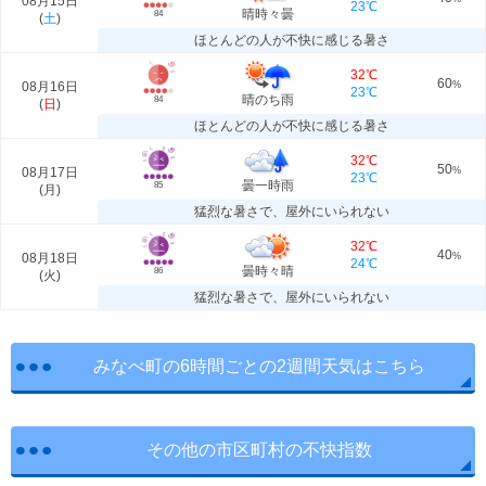
08月15日
23℃
晴時々曇
84
(
土
)
ほとんどの人が不快に感じる暑さ
32℃
60
08月16日
%
23℃
晴のち雨
84
(
日
)
ほとんどの人が不快に感じる暑さ
32℃
50
08月17日
%
23℃
曇一時雨
85
(
月
)
猛烈な暑さで、屋外にいられない
32℃
40
08月18日
%
24℃
曇時々晴
86
(
火
)
猛烈な暑さで、屋外にいられない
みなべ町の6時間ごとの2週間天気はこちら
その他の市区町村の不快指数