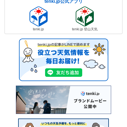
tenki.jp公式アプリ
tenki.jp
tenki.jp 登山天気