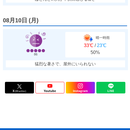
08月10日
(
月
)
晴一時雨
33℃
/
23℃
50%
86
猛烈な暑さで、屋外にいられない