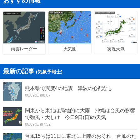
おすすめ情報
天気図
実況天気
雨雲レーダー
最新の記事
(気象予報士)
熊本県で震度4の地震 津波の心配なし
08/09(日)08:07
関東から東北は局地的に大雨 沖縄は台風の影響
で強風・大しけ 今日9日(日)の天気
08/09(日)07:52
台風15号は11日に東北に上陸のおそれ 台風のた