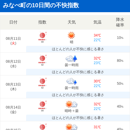
みなべ町の10日間の不快指数
降水
日付
指数
天気
気温
確率
34℃
10
08月11日
%
22℃
晴
84
(
火
)
ほとんどの人が不快に感じる暑さ
32℃
80
08月12日
%
23℃
曇一時雨
82
(
水
)
ほとんどの人が不快に感じる暑さ
30℃
50
08月13日
%
22℃
曇一時雨
82
(
木
)
ほとんどの人が不快に感じる暑さ
32℃
40
08月14日
%
22℃
晴時々曇
84
(
金
)
ほとんどの人が不快に感じる暑さ
31℃
40
%