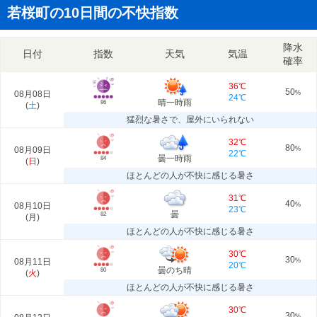
若桜町の10日間の不快指数
降水
日付
指数
天気
気温
確率
36℃
50
08月08日
%
24℃
晴一時雨
86
(
土
)
猛烈な暑さで、屋外にいられない
32℃
80
08月09日
%
22℃
曇一時雨
84
(
日
)
ほとんどの人が不快に感じる暑さ
31℃
40
08月10日
%
23℃
曇
82
(
月
)
ほとんどの人が不快に感じる暑さ
30℃
30
08月11日
%
20℃
曇のち晴
80
(
火
)
ほとんどの人が不快に感じる暑さ
30℃
30
%