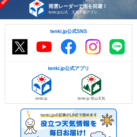
雨雲レーダーで雨を回避！
tenki.jp公式 天気予報アプリ
tenki.jp公式SNS
tenki.jp公式アプリ
tenki.jp
tenki.jp 登山天気