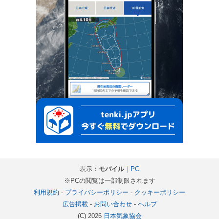
表示：
モバイル
｜
PC
※PCの閲覧は一部制限されます
利用規約
-
プライバシーポリシー
-
クッキーポリシー
広告掲載
-
お問い合わせ
-
ヘルプ
(C) 2026
日本気象協会