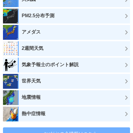
PM2.5分布予測
アメダス
2週間天気
気象予報士のポイント解説
世界天気
地震情報
熱中症情報