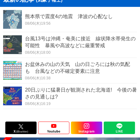
熊本県で震度4の地震 津波の心配なし
08/06(木)19:56
台風13号は沖縄・奄美に接近 線状降水帯発生の
可能性 暴風や高波などに厳重警戒
08/06(木)18:00
お盆休みの山の天気 山の日ごろには秋の気配
も 台風などの不確定要素に注意
08/06(木)16:38
20日ぶりに猛暑日が観測された北海道! 今後の暑
さの見通しは?
08/06(木)16:19