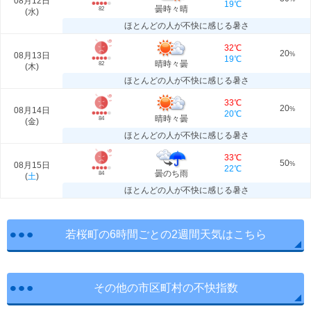
08月12日
19℃
曇時々晴
82
(
水
)
ほとんどの人が不快に感じる暑さ
32℃
20
08月13日
%
19℃
晴時々曇
82
(
木
)
ほとんどの人が不快に感じる暑さ
33℃
20
08月14日
%
20℃
晴時々曇
84
(
金
)
ほとんどの人が不快に感じる暑さ
33℃
50
08月15日
%
22℃
曇のち雨
84
(
土
)
ほとんどの人が不快に感じる暑さ
若桜町の6時間ごとの2週間天気はこちら
その他の市区町村の不快指数