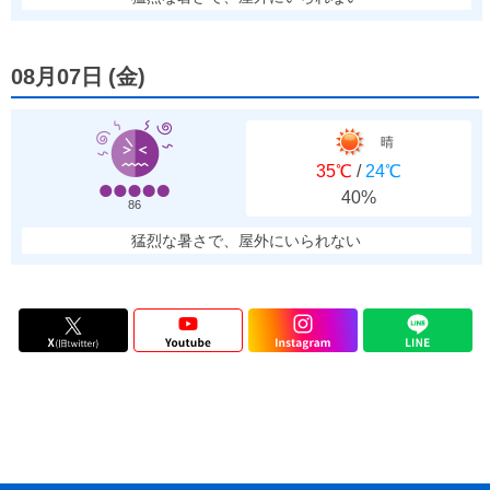
08月07日
(
金
)
晴
35℃
/
24℃
40%
86
猛烈な暑さで、屋外にいられない