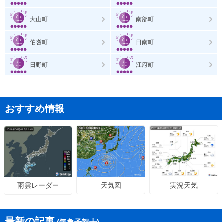
大山町
南部町
伯耆町
日南町
日野町
江府町
おすすめ情報
天気図
実況天気
雨雲レーダー
最新の記事
(気象予報士)