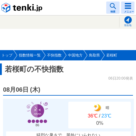
tenki.jp
検索
メニュー
現在地
トップ
指数情報一覧
不快指数
中国地方
鳥取県
若桜町
若桜町の不快指数
06日20:00発表
08月06日
(
木
)
晴
36℃
/
23℃
0%
86
猛烈な暑さで、屋外にいられない