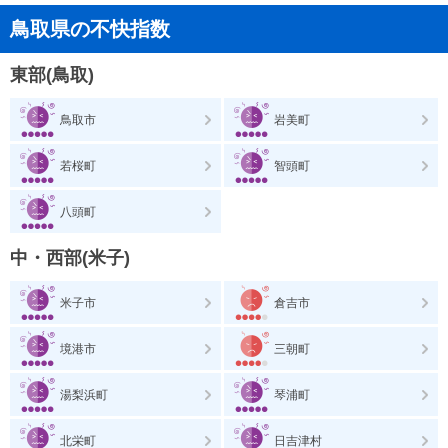
鳥取県の不快指数
東部(鳥取)
鳥取市
岩美町
若桜町
智頭町
八頭町
中・西部(米子)
米子市
倉吉市
境港市
三朝町
湯梨浜町
琴浦町
北栄町
日吉津村