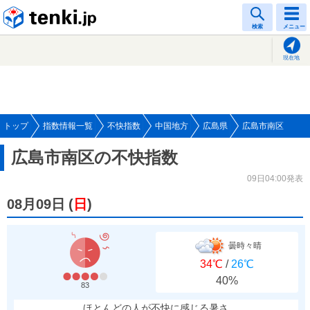
tenki.jp
検索
メニュー
現在地
トップ
指数情報一覧
不快指数
中国地方
広島県
広島市南区
広島市南区の不快指数
09日04:00発表
08月09日
(
日
)
曇時々晴
34℃
/
26℃
40%
83
ほとんどの人が不快に感じる暑さ