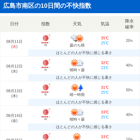
広島市南区の10日間の不快指数
降水
日付
指数
天気
気温
確率
35℃
20
08月11日
%
25℃
曇のち晴
82
(
火
)
ほとんどの人が不快に感じる暑さ
32℃
40
08月12日
%
23℃
晴時々曇
81
(
水
)
ほとんどの人が不快に感じる暑さ
31℃
50
08月13日
%
25℃
晴一時雨
81
(
木
)
ほとんどの人が不快に感じる暑さ
33℃
40
08月14日
%
25℃
晴時々曇
83
(
金
)
ほとんどの人が不快に感じる暑さ
33℃
10
%