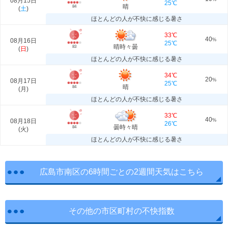
08月15日
25℃
晴
84
(
土
)
ほとんどの人が不快に感じる暑さ
33℃
40
08月16日
%
25℃
晴時々曇
83
(
日
)
ほとんどの人が不快に感じる暑さ
34℃
20
08月17日
%
25℃
晴
84
(
月
)
ほとんどの人が不快に感じる暑さ
33℃
40
08月18日
%
26℃
曇時々晴
84
(
火
)
ほとんどの人が不快に感じる暑さ
広島市南区の6時間ごとの2週間天気はこちら
その他の市区町村の不快指数