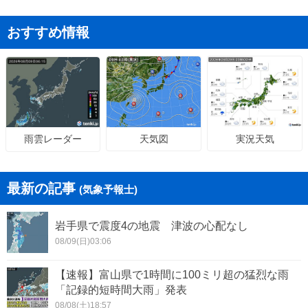
おすすめ情報
天気図
実況天気
雨雲レーダー
最新の記事
(気象予報士)
岩手県で震度4の地震 津波の心配なし
08/09(日)03:06
【速報】富山県で1時間に100ミリ超の猛烈な雨
「記録的短時間大雨」発表
08/08(土)18:57