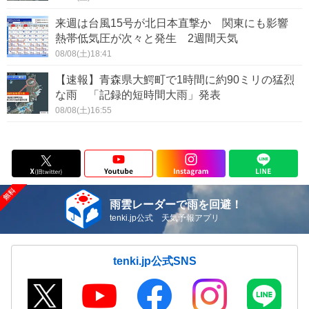
来週は台風15号が北日本直撃か 関東にも影響
熱帯低気圧が次々と発生 2週間天気
08/08(土)18:41
【速報】青森県大鰐町で1時間に約90ミリの猛烈
な雨 「記録的短時間大雨」発表
08/08(土)16:55
雨雲レーダーで雨を回避！
tenki.jp公式 天気予報アプリ
tenki.jp公式SNS