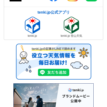
tenki.jp公式アプリ
tenki.jp
tenki.jp 登山天気