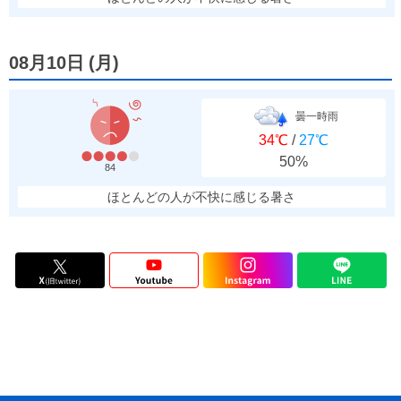
08月10日
(
月
)
曇一時雨
34℃
/
27℃
50%
84
ほとんどの人が不快に感じる暑さ