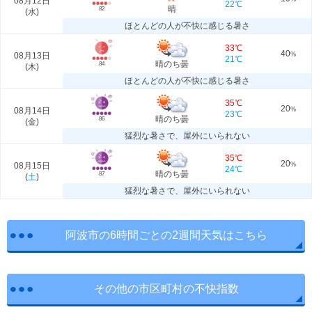
08月12日
22℃
晴
82
(
水
)
ほとんどの人が不快に感じる暑さ
33℃
40
08月13日
%
21℃
晴のち曇
84
(
木
)
ほとんどの人が不快に感じる暑さ
35℃
20
08月14日
%
23℃
晴のち曇
86
(
金
)
猛烈な暑さで、屋外にいられない
35℃
20
08月15日
%
24℃
晴のち曇
87
(
土
)
猛烈な暑さで、屋外にいられない
阿波市の6時間ごとの2週間天気はこちら
その他の市区町村の不快指数