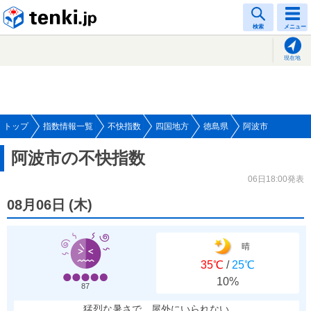
tenki.jp
検索
メニュー
現在地
トップ
指数情報一覧
不快指数
四国地方
徳島県
阿波市
阿波市の不快指数
06日18:00発表
08月06日
(
木
)
晴
35℃
/
25℃
10%
87
猛烈な暑さで、屋外にいられない