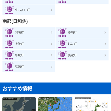
東みよし町
南部(日和佐)
阿南市
勝浦町
上勝町
那賀町
牟岐町
美波町
海陽町
おすすめ情報