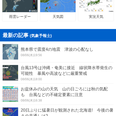
天気図
実況天気
雨雲レーダー
最新の記事
(気象予報士)
熊本県で震度4の地震 津波の心配なし
08/06(木)19:56
台風13号は沖縄・奄美に接近 線状降水帯発生の
可能性 暴風や高波などに厳重警戒
08/06(木)18:00
お盆休みの山の天気 山の日ごろには秋の気配
も 台風などの不確定要素に注意
08/06(木)16:38
20日ぶりに猛暑日が観測された北海道! 今後の暑
さの見通しは?