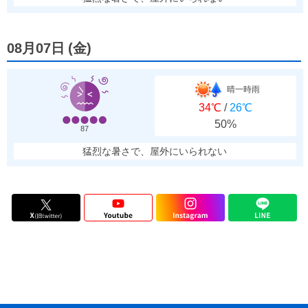
08月07日
(
金
)
晴一時雨
34℃
/
26℃
50%
87
猛烈な暑さで、屋外にいられない