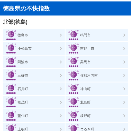
徳島県の不快指数
北部(徳島)
徳島市
鳴門市
小松島市
吉野川市
阿波市
美馬市
三好市
佐那河内村
石井町
神山町
松茂町
北島町
藍住町
板野町
上板町
つるぎ町