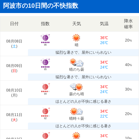
阿波市の10日間の不快指数
降水
日付
指数
天気
気温
確率
36℃
20
08月08日
%
26℃
晴
86
(
土
)
猛烈な暑さで、屋外にいられない
34℃
40
08月09日
%
24℃
晴のち曇
85
(
日
)
猛烈な暑さで、屋外にいられない
34℃
30
08月10日
%
24℃
曇のち晴
84
(
月
)
ほとんどの人が不快に感じる暑さ
34℃
20
08月11日
%
22℃
晴時々曇
82
(
火
)
ほとんどの人が不快に感じる暑さ
34℃
10
%