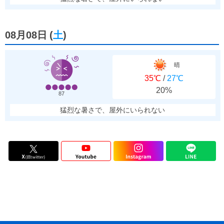
08月08日
(
土
)
晴
35℃
/
27℃
20%
87
猛烈な暑さで、屋外にいられない