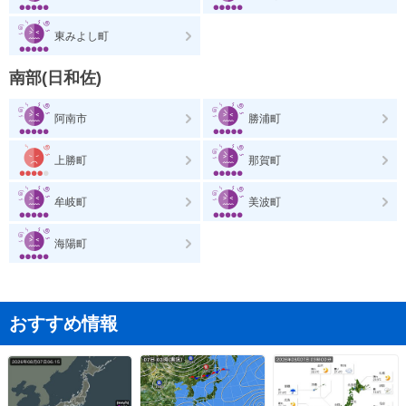
東みよし町
南部(日和佐)
阿南市
勝浦町
上勝町
那賀町
牟岐町
美波町
海陽町
おすすめ情報