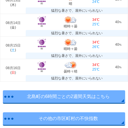
08月13日
24℃
晴
85
(
木
)
猛烈な暑さで、屋外にいられない
34℃
40
08月14日
%
25℃
晴時々曇
85
(
金
)
猛烈な暑さで、屋外にいられない
34℃
40
08月15日
%
26℃
晴時々曇
86
(
土
)
猛烈な暑さで、屋外にいられない
34℃
40
08月16日
%
25℃
曇時々晴
86
(
日
)
猛烈な暑さで、屋外にいられない
北島町の6時間ごとの2週間天気はこちら
その他の市区町村の不快指数