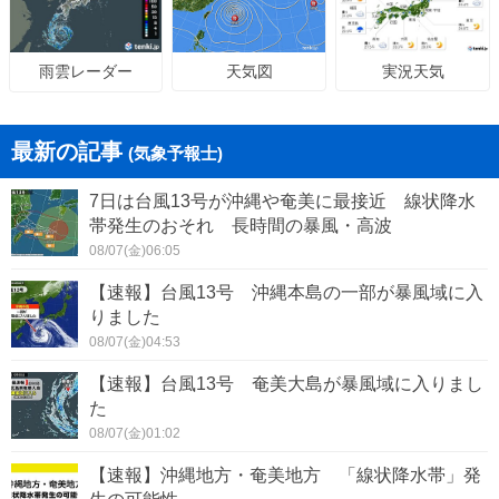
天気図
実況天気
雨雲レーダー
最新の記事
(気象予報士)
7日は台風13号が沖縄や奄美に最接近 線状降水
帯発生のおそれ 長時間の暴風・高波
08/07(金)06:05
【速報】台風13号 沖縄本島の一部が暴風域に入
りました
08/07(金)04:53
【速報】台風13号 奄美大島が暴風域に入りまし
た
08/07(金)01:02
【速報】沖縄地方・奄美地方 「線状降水帯」発