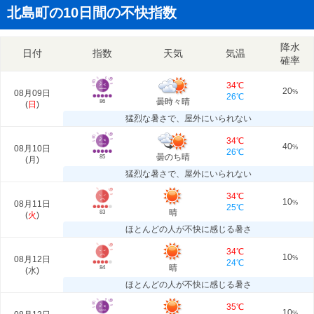
北島町の10日間の不快指数
降水
日付
指数
天気
気温
確率
34℃
20
08月09日
%
26℃
曇時々晴
86
(
日
)
猛烈な暑さで、屋外にいられない
34℃
40
08月10日
%
26℃
曇のち晴
85
(
月
)
猛烈な暑さで、屋外にいられない
34℃
10
08月11日
%
25℃
晴
83
(
火
)
ほとんどの人が不快に感じる暑さ
34℃
10
08月12日
%
24℃
晴
84
(
水
)
ほとんどの人が不快に感じる暑さ
35℃
10
%