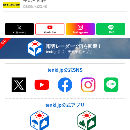
生の可能性
08/06(木)23:48
雨雲レーダーで雨を回避！
tenki.jp公式 天気予報アプリ
tenki.jp公式SNS
tenki.jp公式アプリ