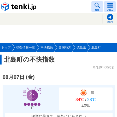
tenki.jp
検索
メニュー
現在地
トップ
指数情報一覧
不快指数
四国地方
徳島県
北島町
北島町の不快指数
07日04:00発表
08月07日
(
金
)
晴
34℃
/
28℃
40%
87
猛烈な暑さで、屋外にいられない