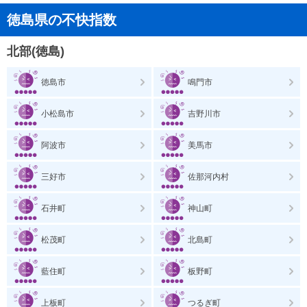
徳島県の不快指数
北部(徳島)
徳島市
鳴門市
小松島市
吉野川市
阿波市
美馬市
三好市
佐那河内村
石井町
神山町
松茂町
北島町
藍住町
板野町
上板町
つるぎ町