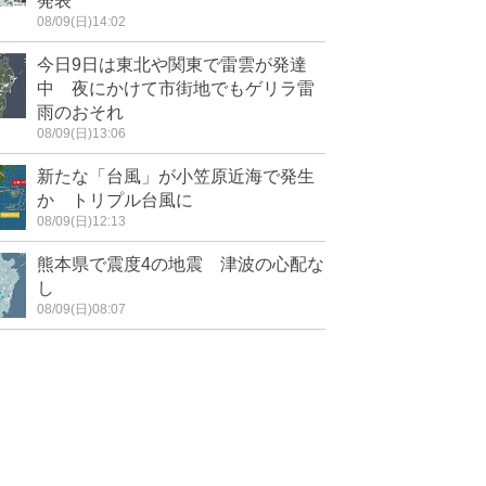
発表
08/09(日)14:02
今日9日は東北や関東で雷雲が発達
中 夜にかけて市街地でもゲリラ雷
雨のおそれ
08/09(日)13:06
新たな「台風」が小笠原近海で発生
か トリプル台風に
08/09(日)12:13
熊本県で震度4の地震 津波の心配な
し
08/09(日)08:07