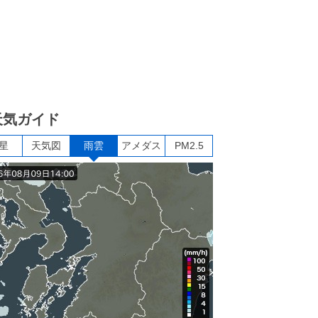
天気ガイド
星
天気図
雨雲
アメダス
PM2.5