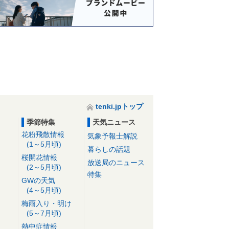
tenki.jpトップ
季節特集
天気ニュース
花粉飛散情報
気象予報士解説
(1～5月頃)
暮らしの話題
桜開花情報
放送局のニュース
(2～5月頃)
特集
GWの天気
(4～5月頃)
梅雨入り・明け
(5～7月頃)
熱中症情報