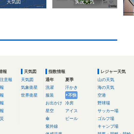
天気図
実況天気
情報
天気図
指数情報
レジャー天気
注意報
天気図
通年
夏季
山の天気
報
気象衛星
洗濯
汗かき
海の天気
報
世界衛星
服装
不快
空港
報
お出かけ
冷房
野球場
報
星空
アイス
サッカー場
災
傘
ビール
ゴルフ場
紫外線
キャンプ場
体感温度
競馬・競艇・競輪