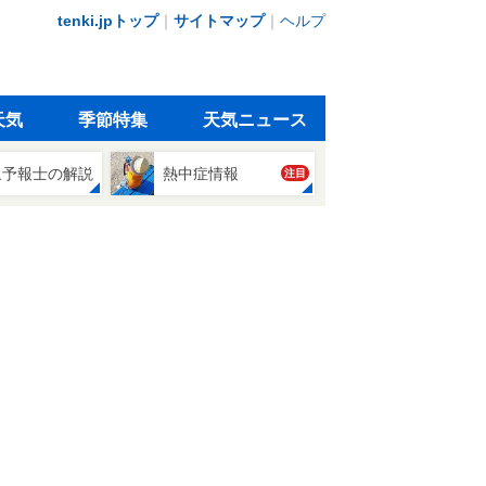
tenki.jpトップ
｜
サイトマップ
｜
ヘルプ
天気
季節特集
天気ニュース
象予報士の解説
熱中症情報
注目