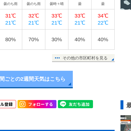
曇のち雨
曇のち雨
曇時々晴
曇
曇
31℃
32℃
33℃
33℃
34℃
21℃
21℃
21℃
21℃
22℃
80%
70%
30%
40%
40%
その他の市区町村を見る
時間ごとの2週間天気はこちら