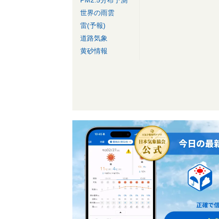
世界の雨雲
雷(予報)
道路気象
黄砂情報