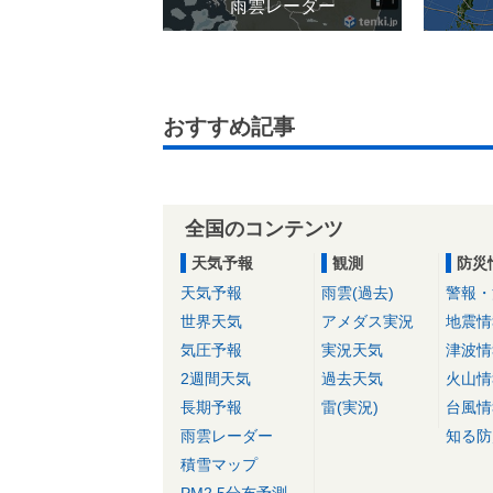
雨雲レーダー
おすすめ記事
全国のコンテンツ
天気予報
観測
防災
天気予報
雨雲(過去)
警報・
世界天気
アメダス実況
地震情
気圧予報
実況天気
津波情
2週間天気
過去天気
火山情
長期予報
雷(実況)
台風情
雨雲レーダー
知る防
積雪マップ
PM2.5分布予測