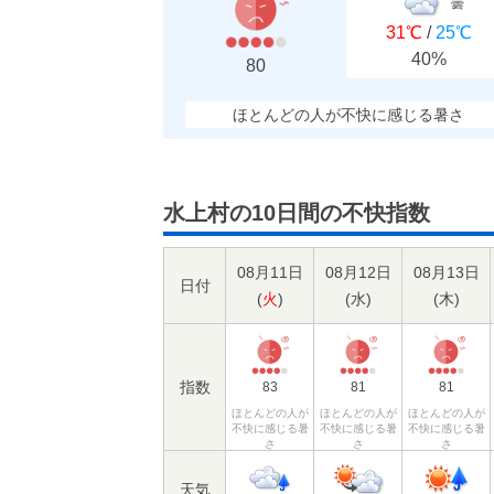
曇
31℃
/
25℃
40%
80
ほとんどの人が不快に感じる暑さ
水上村の10日間の不快指数
08月11日
08月12日
08月13日
日付
(
火
)
(
水
)
(
木
)
指数
83
81
81
ほとんどの人が
ほとんどの人が
ほとんどの人が
不快に感じる暑
不快に感じる暑
不快に感じる暑
さ
さ
さ
天気