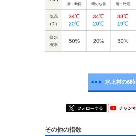
曇一時雨
晴のち曇
晴一時雨
34℃
34℃
33℃
気温
20℃
20℃
19℃
(℃)
降水
50%
20%
50%
確率
水上村の6
その他の指数