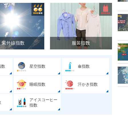
紫外線指数
服装指数
指数
星空指数
傘指数
睡眠指数
汗かき指数
アイスコーヒー
数
指数