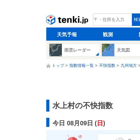
tenki.jp
検
天気予報
観測
雨雲レーダー
天気図
トップ
指数情報一覧
不快指数
九州地方
水上村の不快指数
今日 08月09日
(
日
)