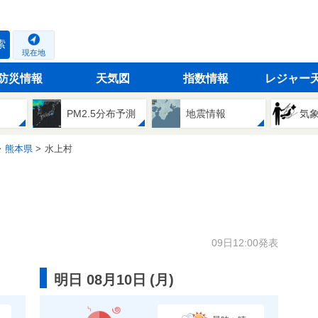
索
現在地
防災情報
天気図
指数情報
レジャー
PM2.5分布予測
地震情報
気
熊本県
水上村
09日12:00発表
明日 08月10日
(
月
)