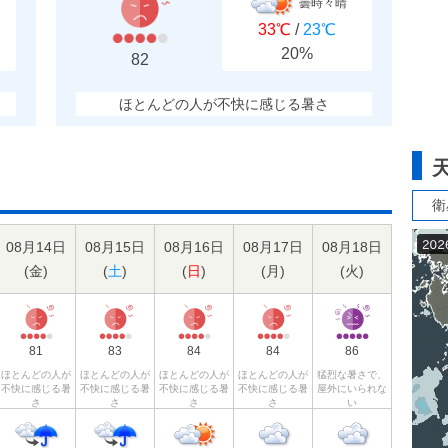
曇時々晴
33℃
/
23℃
20%
82
ほとんどの人が不快に感じる暑さ
衛
08月14日
08月15日
08月16日
08月17日
08月18日
(
金
)
(
土
)
(
日
)
(
月
)
(
火
)
81
83
84
84
86
ほとんどの人が
ほとんどの人が
ほとんどの人が
ほとんどの人が
猛烈な暑さで、
不快に感じる暑
不快に感じる暑
不快に感じる暑
不快に感じる暑
屋外にいられな
さ
さ
さ
さ
い