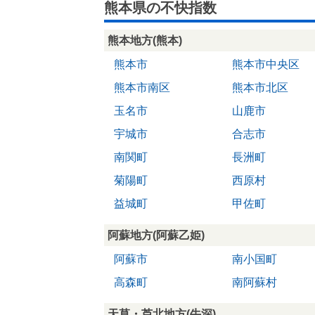
熊本県の不快指数
熊本地方(熊本)
熊本市
熊本市中央区
熊本市南区
熊本市北区
玉名市
山鹿市
宇城市
合志市
南関町
長洲町
菊陽町
西原村
益城町
甲佐町
阿蘇地方(阿蘇乙姫)
阿蘇市
南小国町
高森町
南阿蘇村
天草・芦北地方(牛深)