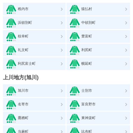
稚内市
猿払村
浜頓別町
中頓別町
枝幸町
豊富町
礼文町
利尻町
利尻富士町
幌延町
上川地方(旭川)
旭川市
士別市
名寄市
富良野市
鷹栖町
東神楽町
当麻町
比布町