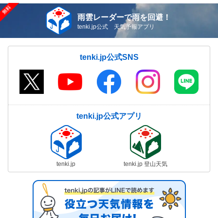
雨雲レーダーで雨を回避！
tenki.jp公式 天気予報アプリ
tenki.jp公式SNS
tenki.jp公式アプリ
tenki.jp
tenki.jp 登山天気