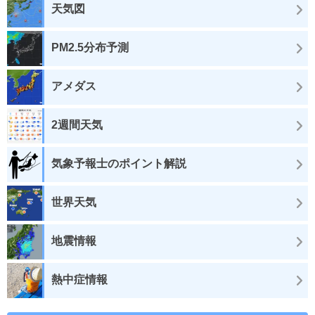
天気図
PM2.5分布予測
アメダス
2週間天気
気象予報士のポイント解説
世界天気
地震情報
熱中症情報