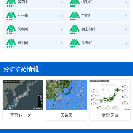
留萌市
増毛町
小平町
苫前町
羽幌町
初山別村
遠別町
天塩町
おすすめ情報
天気図
実況天気
雨雲レーダー