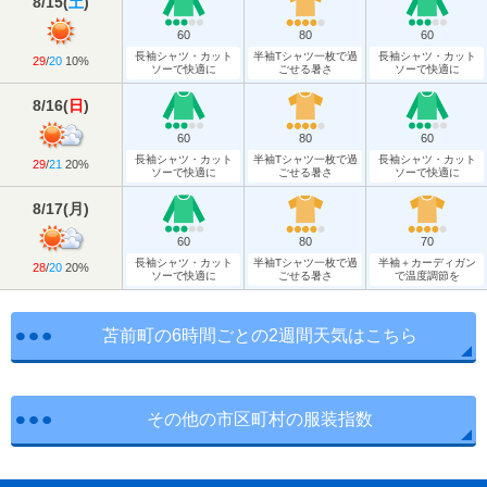
8/15
(
土
)
60
80
60
長袖シャツ・カット
半袖Tシャツ一枚で過
長袖シャツ・カット
29
/
20
10%
ソーで快適に
ごせる暑さ
ソーで快適に
8/16
(
日
)
60
80
60
長袖シャツ・カット
半袖Tシャツ一枚で過
長袖シャツ・カット
29
/
21
20%
ソーで快適に
ごせる暑さ
ソーで快適に
8/17
(
月
)
60
80
70
長袖シャツ・カット
半袖Tシャツ一枚で過
半袖＋カーディガン
28
/
20
20%
ソーで快適に
ごせる暑さ
で温度調節を
苫前町の6時間ごとの2週間天気はこちら
その他の市区町村の服装指数