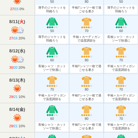
50
80
50
薄手のジャケットを
半袖Tシャツ一枚で過
薄手のジャケットを
27
/
15
0%
羽織ろう
ごせる暑さ
羽織ろう
8/11
(
火
)
50
70
60
薄手のジャケットを
半袖＋カーディガン
長袖シャツ・カット
27
/
16
20%
羽織ろう
で温度調節を
ソーで快適に
8/12
(
水
)
60
80
70
長袖シャツ・カット
半袖Tシャツ一枚で過
半袖＋カーディガン
30
/
20
20%
ソーで快適に
ごせる暑さ
で温度調節を
8/13
(
木
)
70
80
70
半袖＋カーディガン
半袖Tシャツ一枚で過
半袖＋カーディガン
29
/
21
10%
で温度調節を
ごせる暑さ
で温度調節を
8/14
(
金
)
60
80
70
長袖シャツ・カット
半袖Tシャツ一枚で過
半袖＋カーディガン
29
/
21
10%
ソーで快適に
ごせる暑さ
で温度調節を