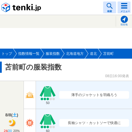
tenki.jp
検索
メニュー
現在地
トップ
指数情報一覧
服装指数
北海道地方
道北
苫前町
苫前町の服装指数
08日16:00発表
薄手のジャケットを羽織ろう
50
8/8
(
土
)
長袖シャツ・カットソーで快適に
24
/
20
20%
60