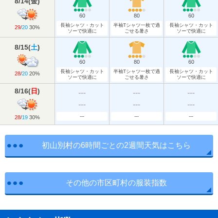
8/14
(
金
)
60
80
60
長袖シャツ・カット
半袖Tシャツ一枚で過
長袖シャツ・カット
29
/
20
30%
ソーで快適に
ごせる暑さ
ソーで快適に
8/15
(
土
)
60
80
60
長袖シャツ・カット
半袖Tシャツ一枚で過
長袖シャツ・カット
28
/
20
20%
ソーで快適に
ごせる暑さ
ソーで快適に
8/16
(
日
)
---
---
---
---
---
---
---
---
---
28
/
19
30%
初山別村の6時間ごとの2週間天気はこちら
その他の市区町村の服装指数