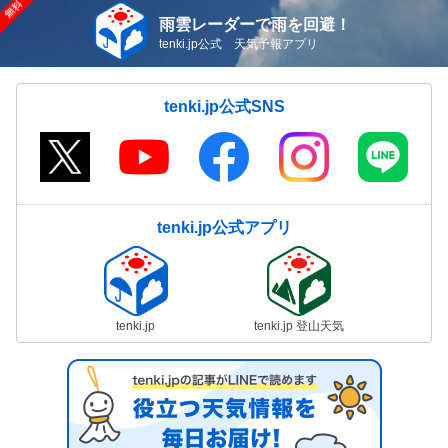
雨雲レーダーで雨を回避！
tenki.jp公式 天気予報アプリ
tenki.jp公式SNS
tenki.jp公式アプリ
tenki.jp
tenki.jp 登山天気