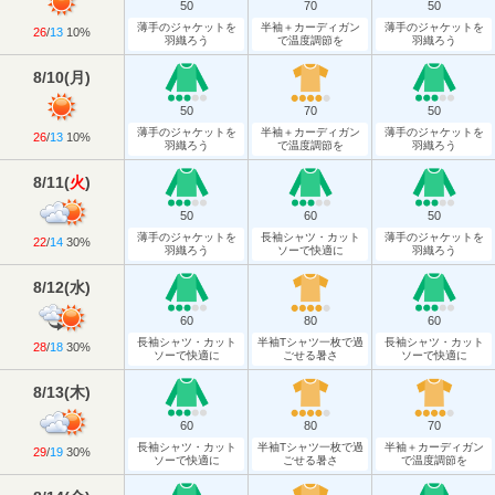
50
70
50
薄手のジャケットを
半袖＋カーディガン
薄手のジャケットを
26
/
13
10%
羽織ろう
で温度調節を
羽織ろう
8/10
(
月
)
50
70
50
薄手のジャケットを
半袖＋カーディガン
薄手のジャケットを
26
/
13
10%
羽織ろう
で温度調節を
羽織ろう
8/11
(
火
)
50
60
50
薄手のジャケットを
長袖シャツ・カット
薄手のジャケットを
22
/
14
30%
羽織ろう
ソーで快適に
羽織ろう
8/12
(
水
)
60
80
60
長袖シャツ・カット
半袖Tシャツ一枚で過
長袖シャツ・カット
28
/
18
30%
ソーで快適に
ごせる暑さ
ソーで快適に
8/13
(
木
)
60
80
70
長袖シャツ・カット
半袖Tシャツ一枚で過
半袖＋カーディガン
29
/
19
30%
ソーで快適に
ごせる暑さ
で温度調節を