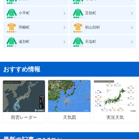
小平町
苫前町
羽幌町
初山別村
遠別町
天塩町
おすすめ情報
天気図
実況天気
雨雲レーダー