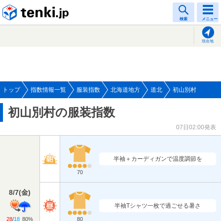
tenki.jp
検索
メニュー
現在地
トップ
指数情報一覧
服装指数
北海道地方
道北
初山別村
初山別村の服装指数
07日02:00発表
半袖＋カーディガンで温度調節を
70
8/7
(
金
)
半袖Tシャツ一枚で過ごせる暑さ
28
/
18
80%
80