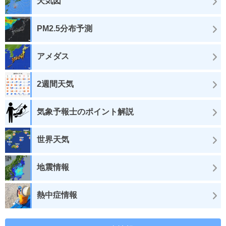
天気図
PM2.5分布予測
アメダス
2週間天気
気象予報士のポイント解説
世界天気
地震情報
熱中症情報