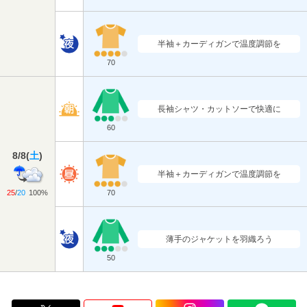
半袖＋カーディガンで温度調節を
70
長袖シャツ・カットソーで快適に
60
8/8
(
土
)
半袖＋カーディガンで温度調節を
25
/
20
100%
70
薄手のジャケットを羽織ろう
50