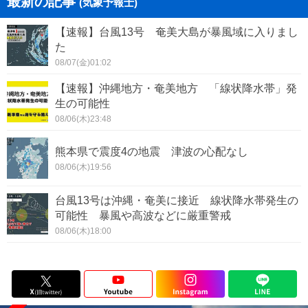
最新の記事
(気象予報士)
【速報】台風13号 奄美大島が暴風域に入りまし
た
08/07(金)01:02
【速報】沖縄地方・奄美地方 「線状降水帯」発
生の可能性
08/06(木)23:48
熊本県で震度4の地震 津波の心配なし
08/06(木)19:56
台風13号は沖縄・奄美に接近 線状降水帯発生の
可能性 暴風や高波などに厳重警戒
08/06(木)18:00