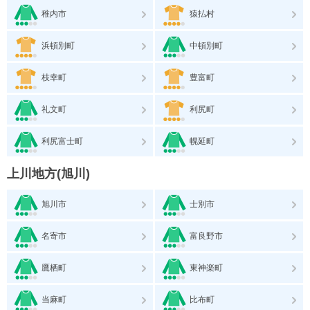
稚内市
猿払村
浜頓別町
中頓別町
枝幸町
豊富町
礼文町
利尻町
利尻富士町
幌延町
上川地方(旭川)
旭川市
士別市
名寄市
富良野市
鷹栖町
東神楽町
当麻町
比布町