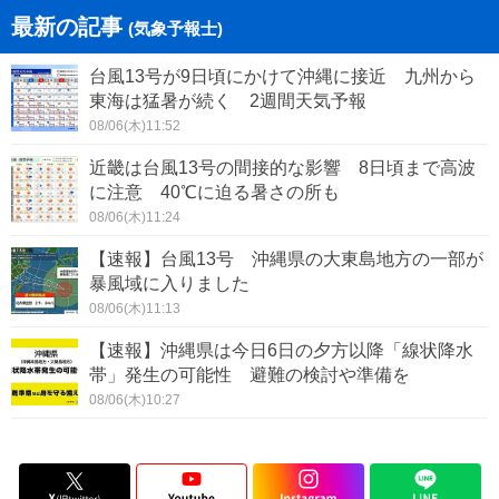
最新の記事
(気象予報士)
台風13号が9日頃にかけて沖縄に接近 九州から
東海は猛暑が続く 2週間天気予報
08/06(木)11:52
近畿は台風13号の間接的な影響 8日頃まで高波
に注意 40℃に迫る暑さの所も
08/06(木)11:24
【速報】台風13号 沖縄県の大東島地方の一部が
暴風域に入りました
08/06(木)11:13
【速報】沖縄県は今日6日の夕方以降「線状降水
帯」発生の可能性 避難の検討や準備を
08/06(木)10:27