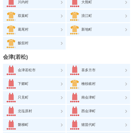
川内村
大熊町
双葉町
浪江町
葛尾村
新地町
飯舘村
会津(若松)
会津若松市
喜多方市
下郷町
檜枝岐村
只見町
南会津町
北塩原村
西会津町
磐梯町
猪苗代町