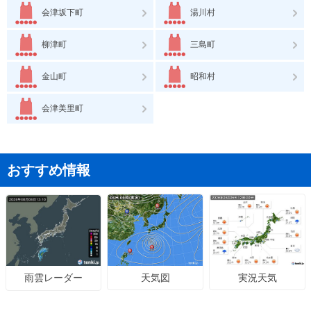
会津坂下町
湯川村
柳津町
三島町
金山町
昭和村
会津美里町
おすすめ情報
天気図
実況天気
雨雲レーダー