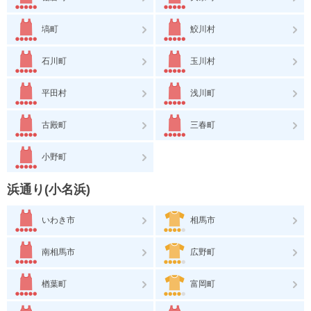
塙町
鮫川村
石川町
玉川村
平田村
浅川町
古殿町
三春町
小野町
浜通り(小名浜)
いわき市
相馬市
南相馬市
広野町
楢葉町
富岡町