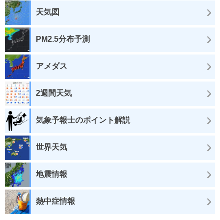
天気図
PM2.5分布予測
アメダス
2週間天気
気象予報士のポイント解説
世界天気
地震情報
熱中症情報