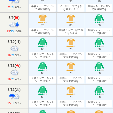
70
90
70
半袖＋カーディガン
ノースリーブでもか
半袖＋カーディガン
32
/
24
60%
で温度調節を
なり暑い！！
で温度調節を
8/9
(
日
)
70
80
60
半袖＋カーディガン
半袖Tシャツ一枚で過
長袖シャツ・カット
29
/
23
100%
で温度調節を
ごせる暑さ
ソーで快適に
8/10
(
月
)
60
70
60
長袖シャツ・カット
半袖＋カーディガン
長袖シャツ・カット
26
/
21
30%
ソーで快適に
で温度調節を
ソーで快適に
8/11
(
火
)
60
70
60
長袖シャツ・カット
半袖＋カーディガン
長袖シャツ・カット
26
/
20
40%
ソーで快適に
で温度調節を
ソーで快適に
8/12
(
水
)
60
70
60
長袖シャツ・カット
半袖＋カーディガン
長袖シャツ・カット
25
/
19
90%
ソーで快適に
で温度調節を
ソーで快適に