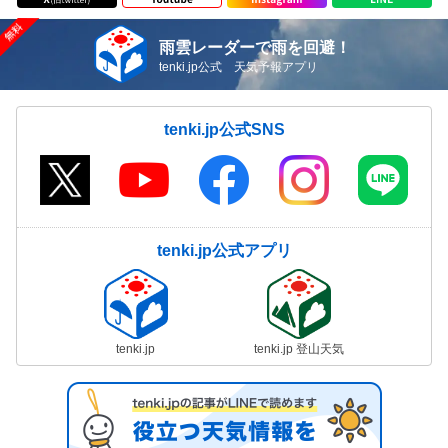
雨雲レーダーで雨を回避！
tenki.jp公式 天気予報アプリ
tenki.jp公式SNS
tenki.jp公式アプリ
tenki.jp
tenki.jp 登山天気