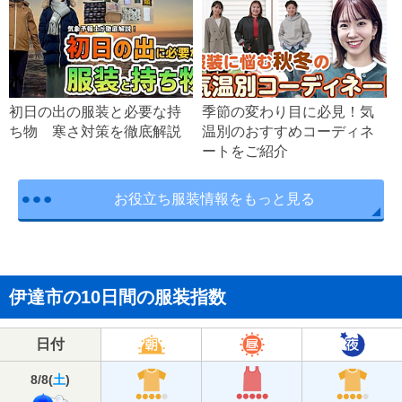
初日の出の服装と必要な持
季節の変わり目に必見！気
ち物 寒さ対策を徹底解説
温別のおすすめコーディネ
ートをご紹介
お役立ち服装情報をもっと見る
伊達市の10日間の服装指数
日付
8/8
(
土
)