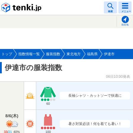
tenki.jp
検索
メニュー
現在地
トップ
指数情報一覧
服装指数
東北地方
福島県
伊達市
伊達市の服装指数
06日10:00発表
長袖シャツ・カットソーで快適に
60
8/6
(
木
)
暑さ対策必須！何を着ても暑い！
33
/
21
40%
100