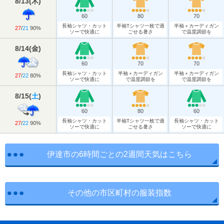
8/13
(
木
)
60
80
70
長袖シャツ・カット
半袖Tシャツ一枚で過
半袖＋カーディガン
27
/
21
90%
ソーで快適に
ごせる暑さ
で温度調節を
8/14
(
金
)
60
70
70
長袖シャツ・カット
半袖＋カーディガン
半袖＋カーディガン
27
/
22
80%
ソーで快適に
で温度調節を
で温度調節を
8/15
(
土
)
60
80
60
長袖シャツ・カット
半袖Tシャツ一枚で過
長袖シャツ・カット
27
/
22
90%
ソーで快適に
ごせる暑さ
ソーで快適に
伊達市の6時間ごとの2週間天気はこちら
その他の市区町村の服装指数