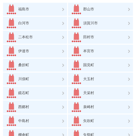
福島市
郡山市
白河市
須賀川市
二本松市
田村市
伊達市
本宮市
桑折町
国見町
川俣町
大玉村
鏡石町
天栄村
西郷村
泉崎村
中島村
矢吹町
棚倉町
矢祭町