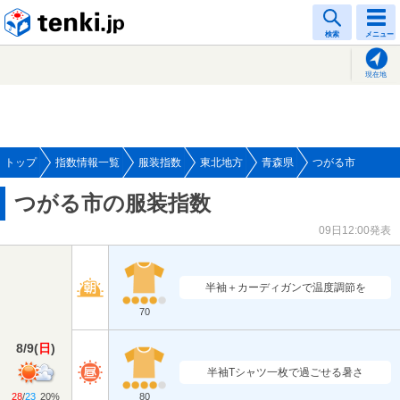
tenki.jp
検索
メニュー
現在地
トップ
指数情報一覧
服装指数
東北地方
青森県
つがる市
つがる市の服装指数
09日12:00発表
半袖＋カーディガンで温度調節を
70
8/9
(
日
)
半袖Tシャツ一枚で過ごせる暑さ
28
/
23
20%
80