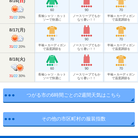
8/16
(
日
)
60
90
70
長袖シャツ・カット
ノースリーブでもか
半袖＋カーディガン
31
/
22
20%
ソーで快適に
なり暑い！！
で温度調節を
8/17
(
月
)
70
90
70
半袖＋カーディガン
ノースリーブでもか
半袖＋カーディガン
31
/
22
20%
で温度調節を
なり暑い！！
で温度調節を
8/18
(
火
)
60
90
70
長袖シャツ・カット
ノースリーブでもか
半袖＋カーディガン
31
/
22
30%
ソーで快適に
なり暑い！！
で温度調節を
つがる市の6時間ごとの2週間天気はこちら
その他の市区町村の服装指数