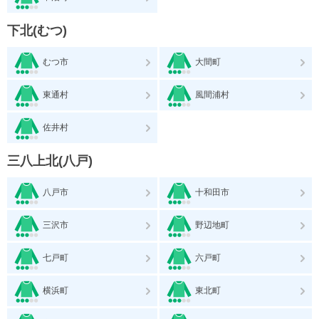
下北(むつ)
むつ市
大間町
東通村
風間浦村
佐井村
三八上北(八戸)
八戸市
十和田市
三沢市
野辺地町
七戸町
六戸町
横浜町
東北町