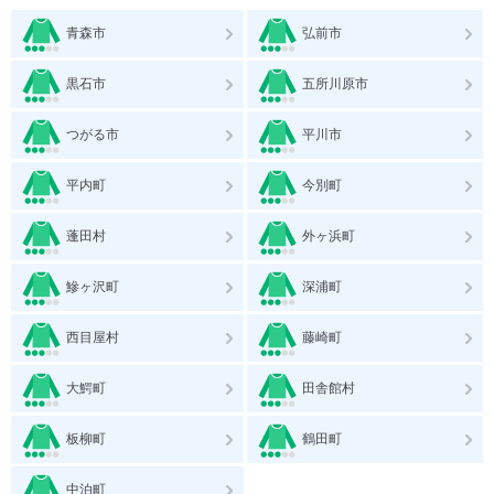
青森市
弘前市
黒石市
五所川原市
つがる市
平川市
平内町
今別町
蓬田村
外ヶ浜町
鰺ヶ沢町
深浦町
西目屋村
藤崎町
大鰐町
田舎館村
板柳町
鶴田町
中泊町