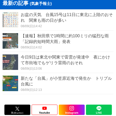
最新の記事
(気象予報士)
お盆の天気 台風15号は11日に東北に上陸のおそ
れ 関東も雨の日が多い
08/09(日)14:42
【速報】秋田県で1時間に約100ミリの猛烈な雨
「記録的短時間大雨」発表
08/09(日)14:02
今日9日は東北や関東で雷雲が発達中 夜にかけ
て市街地でもゲリラ雷雨のおそれ
08/09(日)13:06
新たな「台風」が小笠原近海で発生か トリプル
台風に
08/09(日)12:13