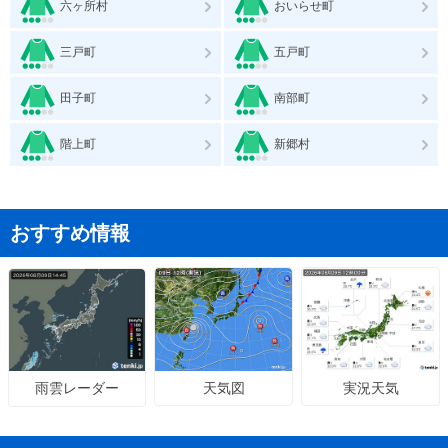
六ヶ所村
おいらせ町
三戸町
五戸町
田子町
南部町
階上町
新郷村
おすすめ情報
天気図
実況天気
雨雲レーダー