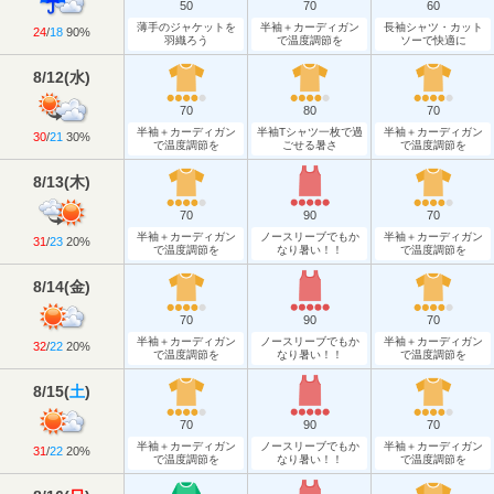
50
70
60
薄手のジャケットを
半袖＋カーディガン
長袖シャツ・カット
24
/
18
90%
羽織ろう
で温度調節を
ソーで快適に
8/12
(
水
)
70
80
70
半袖＋カーディガン
半袖Tシャツ一枚で過
半袖＋カーディガン
30
/
21
30%
で温度調節を
ごせる暑さ
で温度調節を
8/13
(
木
)
70
90
70
半袖＋カーディガン
ノースリーブでもか
半袖＋カーディガン
31
/
23
20%
で温度調節を
なり暑い！！
で温度調節を
8/14
(
金
)
70
90
70
半袖＋カーディガン
ノースリーブでもか
半袖＋カーディガン
32
/
22
20%
で温度調節を
なり暑い！！
で温度調節を
8/15
(
土
)
70
90
70
半袖＋カーディガン
ノースリーブでもか
半袖＋カーディガン
31
/
22
20%
で温度調節を
なり暑い！！
で温度調節を