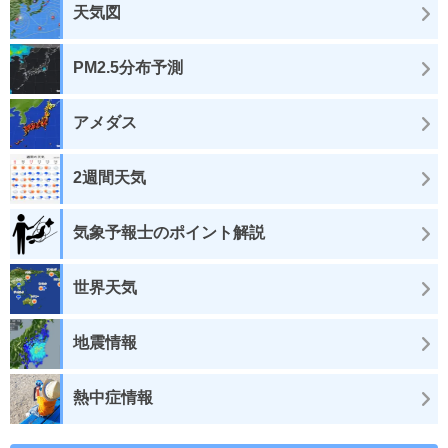
天気図
PM2.5分布予測
アメダス
2週間天気
気象予報士のポイント解説
世界天気
地震情報
熱中症情報