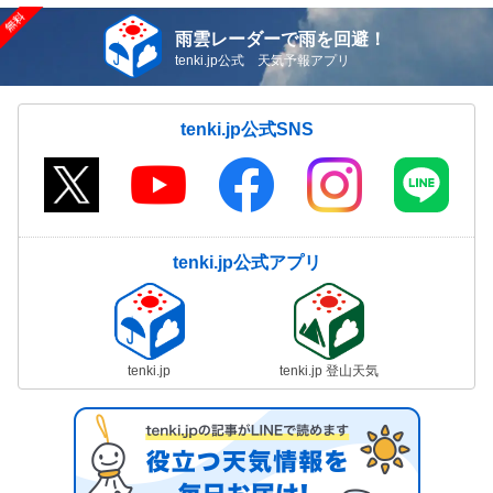
雨雲レーダーで雨を回避！
tenki.jp公式 天気予報アプリ
tenki.jp公式SNS
tenki.jp公式アプリ
tenki.jp
tenki.jp 登山天気