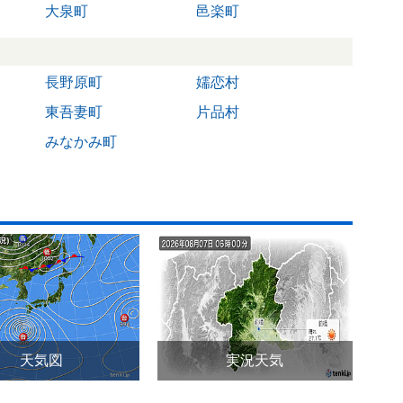
大泉町
邑楽町
長野原町
嬬恋村
東吾妻町
片品村
みなかみ町
天気図
実況天気