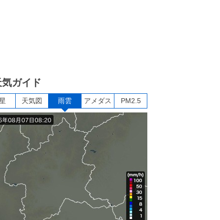
天気ガイド
星
天気図
雨雲
アメダス
PM2.5