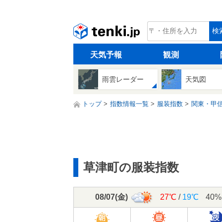
tenki.jp
検
天気予報
観測
雨雲レーダー
天気図
トップ
指数情報一覧
服装指数
関東・甲
草津町の服装指数
08/07
(
金
)
27℃
/
19℃
40%