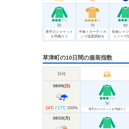
50
70
60
薄手のジャケット
半袖＋カーディガ
長袖シャツ
を羽織ろう
ンで温度調節を
トソーで
草津町の10日間の服装指数
日付
08/09
(
日
)
50
24℃
/
17℃
100%
薄手のジャケットを羽織ろう
08/10
(
月
)