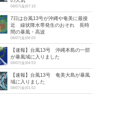
の天気
08/07(金)07:10
7日は台風13号が沖縄や奄美に最接
近 線状降水帯発生のおそれ 長時
間の暴風・高波
08/07(金)06:05
【速報】台風13号 沖縄本島の一部
が暴風域に入りました
08/07(金)04:53
【速報】台風13号 奄美大島が暴風
域に入りました
08/07(金)01:02