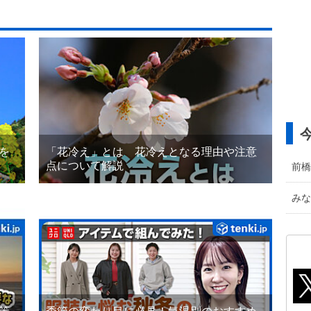
を
「花冷え」とは 花冷えとなる理由や注意
点について解説
前橋
みな