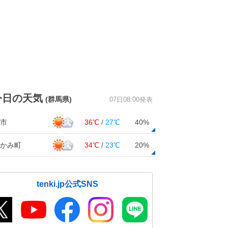
今日の天気
(群馬県)
07日08:00発表
市
36℃
/
27℃
40%
かみ町
34℃
/
23℃
20%
tenki.jp公式SNS