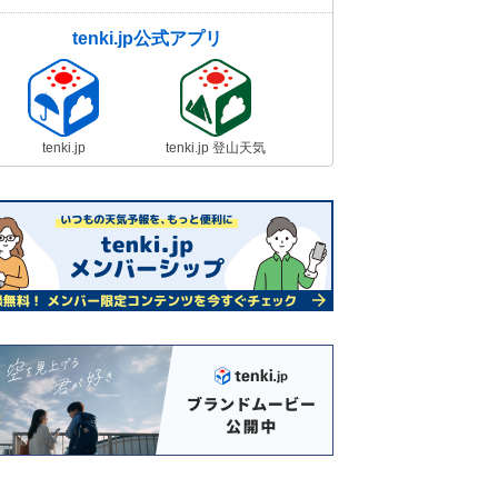
tenki.jp公式アプリ
tenki.jp
tenki.jp 登山天気