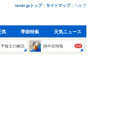
tenki.jpトップ
｜
サイトマップ
｜
ヘルプ
天気
季節特集
天気ニュース
象予報士の解説
熱中症情報
注目