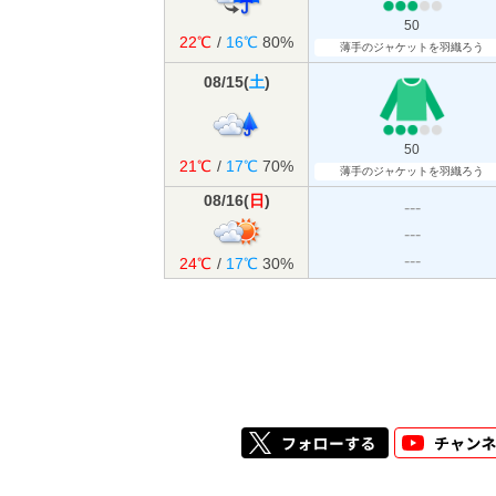
50
22℃
/
16℃
80%
薄手のジャケットを羽織ろう
08/15
(
土
)
50
21℃
/
17℃
70%
薄手のジャケットを羽織ろう
08/16
(
日
)
---
---
---
24℃
/
17℃
30%