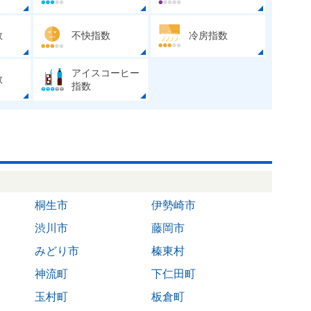
数
不快指数
冷房指数
アイスコーヒー
数
指数
桐生市
伊勢崎市
渋川市
藤岡市
みどり市
榛東村
神流町
下仁田町
玉村町
板倉町