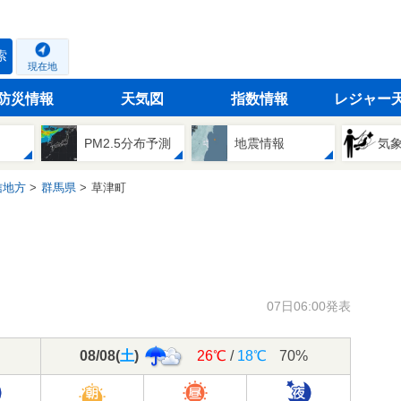
索
現在地
防災情報
天気図
指数情報
レジャー
PM2.5分布予測
地震情報
気
信地方
群馬県
草津町
07日06:00発表
08/08
(
土
)
26℃
/
18℃
70%