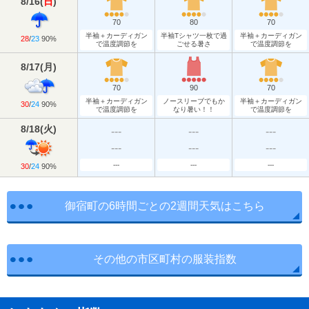
8/16
(
日
)
70
80
70
半袖＋カーディガン
半袖Tシャツ一枚で過
半袖＋カーディガン
28
/
23
90%
で温度調節を
ごせる暑さ
で温度調節を
8/17
(
月
)
70
90
70
半袖＋カーディガン
ノースリーブでもか
半袖＋カーディガン
30
/
24
90%
で温度調節を
なり暑い！！
で温度調節を
8/18
(
火
)
---
---
---
---
---
---
---
---
---
30
/
24
90%
御宿町の6時間ごとの2週間天気はこちら
その他の市区町村の服装指数