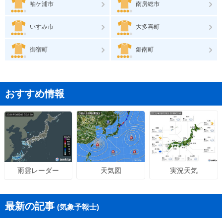
袖ケ浦市
南房総市
いすみ市
大多喜町
御宿町
鋸南町
おすすめ情報
天気図
実況天気
雨雲レーダー
最新の記事
(気象予報士)