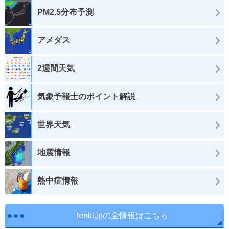
PM2.5分布予測
アメダス
2週間天気
気象予報士のポイント解説
世界天気
地震情報
熱中症情報
tenki.jpの全情報はこちら