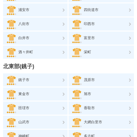
浦安市
四街道市
八街市
印西市
白井市
富里市
酒々井町
栄町
北東部(銚子)
銚子市
茂原市
東金市
旭市
匝瑳市
香取市
山武市
大網白里市
神崎町
多古町