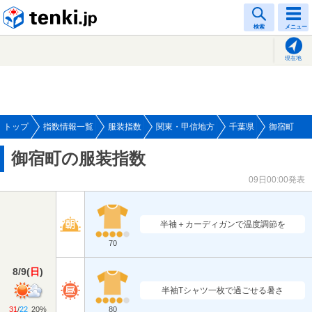
tenki.jp
検索
メニュー
現在地
トップ
指数情報一覧
服装指数
関東・甲信地方
千葉県
御宿町
御宿町の服装指数
09日00:00発表
半袖＋カーディガンで温度調節を
70
8/9
(
日
)
半袖Tシャツ一枚で過ごせる暑さ
31
/
22
20%
80