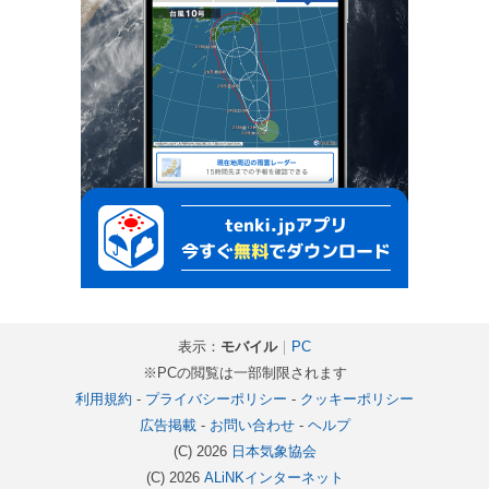
表示：
モバイル
｜
PC
※PCの閲覧は一部制限されます
利用規約
-
プライバシーポリシー
-
クッキーポリシー
広告掲載
-
お問い合わせ
-
ヘルプ
(C) 2026
日本気象協会
(C) 2026
ALiNKインターネット