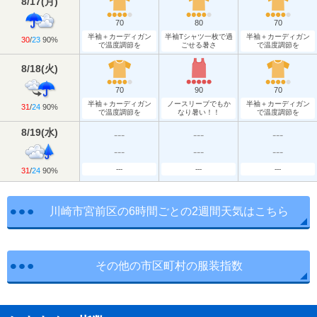
8/17
(
月
)
70
80
70
半袖＋カーディガン
半袖Tシャツ一枚で過
半袖＋カーディガン
30
/
23
90%
で温度調節を
ごせる暑さ
で温度調節を
8/18
(
火
)
70
90
70
半袖＋カーディガン
ノースリーブでもか
半袖＋カーディガン
31
/
24
90%
で温度調節を
なり暑い！！
で温度調節を
8/19
(
水
)
---
---
---
---
---
---
---
---
---
31
/
24
90%
川崎市宮前区の6時間ごとの2週間天気はこちら
その他の市区町村の服装指数