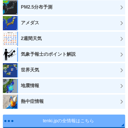
PM2.5分布予測
アメダス
2週間天気
気象予報士のポイント解説
世界天気
地震情報
熱中症情報
tenki.jpの全情報はこちら