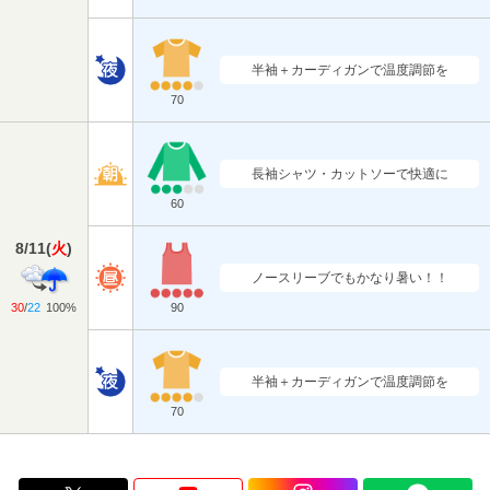
半袖＋カーディガンで温度調節を
70
長袖シャツ・カットソーで快適に
60
8/11
(
火
)
ノースリーブでもかなり暑い！！
30
/
22
100%
90
半袖＋カーディガンで温度調節を
70