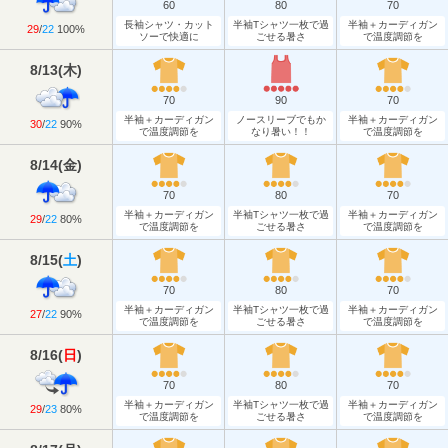
60
80
70
長袖シャツ・カット
半袖Tシャツ一枚で過
半袖＋カーディガン
29
/
22
100%
ソーで快適に
ごせる暑さ
で温度調節を
8/13
(
木
)
70
90
70
半袖＋カーディガン
ノースリーブでもか
半袖＋カーディガン
30
/
22
90%
で温度調節を
なり暑い！！
で温度調節を
8/14
(
金
)
70
80
70
半袖＋カーディガン
半袖Tシャツ一枚で過
半袖＋カーディガン
29
/
22
80%
で温度調節を
ごせる暑さ
で温度調節を
8/15
(
土
)
70
80
70
半袖＋カーディガン
半袖Tシャツ一枚で過
半袖＋カーディガン
27
/
22
90%
で温度調節を
ごせる暑さ
で温度調節を
8/16
(
日
)
70
80
70
半袖＋カーディガン
半袖Tシャツ一枚で過
半袖＋カーディガン
29
/
23
80%
で温度調節を
ごせる暑さ
で温度調節を