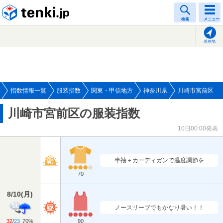
tenki.jp
検索
メニュー
現在地
指数情報一覧
服装指数
関東・甲信地方
神奈川県
川崎市宮前区
川崎市宮前区の服装指数
10日00:00発表
半袖＋カーディガンで温度調節を
70
8/10
(
月
)
ノースリーブでもかなり暑い！！
32
/
23
70%
90