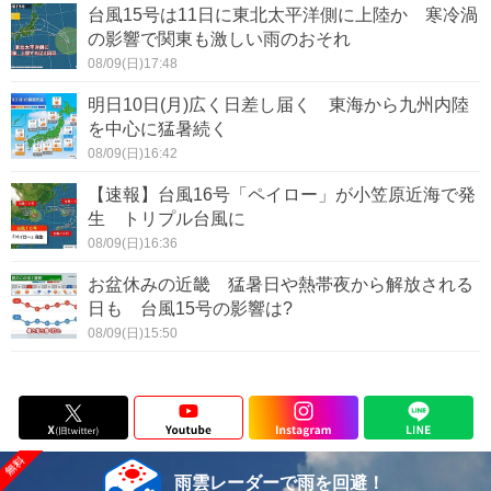
台風15号は11日に東北太平洋側に上陸か 寒冷渦
の影響で関東も激しい雨のおそれ
08/09(日)17:48
明日10日(月)広く日差し届く 東海から九州内陸
を中心に猛暑続く
08/09(日)16:42
【速報】台風16号「ペイロー」が小笠原近海で発
生 トリプル台風に
08/09(日)16:36
お盆休みの近畿 猛暑日や熱帯夜から解放される
日も 台風15号の影響は?
08/09(日)15:50
雨雲レーダーで雨を回避！