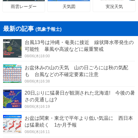
天気図
実況天気
雨雲レーダー
最新の記事
(気象予報士)
台風13号は沖縄・奄美に接近 線状降水帯発生の
可能性 暴風や高波などに厳重警戒
08/06(木)18:00
お盆休みの山の天気 山の日ごろには秋の気配
も 台風などの不確定要素に注意
08/06(木)16:38
20日ぶりに猛暑日が観測された北海道! 今後の暑
さの見通しは?
08/06(木)16:19
お盆は関東・東北で平年より低い気温に 西日本
は猛暑続く 1か月予報
08/06(木)16:11