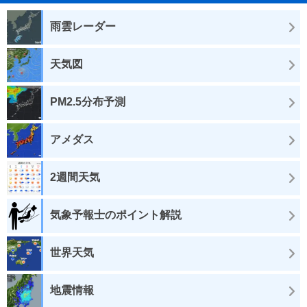
雨雲レーダー
天気図
PM2.5分布予測
アメダス
2週間天気
気象予報士のポイント解説
世界天気
地震情報