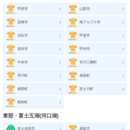
甲府市
山梨市
韮崎市
南アルプス市
北杜市
甲斐市
笛吹市
甲州市
中央市
市川三郷町
早川町
身延町
南部町
富士川町
昭和町
東部・富士五湖(河口湖)
富士吉田市
都留市