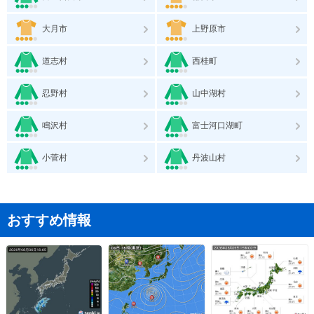
大月市
上野原市
道志村
西桂町
忍野村
山中湖村
鳴沢村
富士河口湖町
小菅村
丹波山村
おすすめ情報