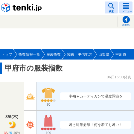
tenki.jp
検索
メニュー
現在地
トップ
指数情報一覧
服装指数
関東・甲信地方
山梨県
甲府市
甲府市の服装指数
06日16:00発表
半袖＋カーディガンで温度調節を
70
8/6
(
木
)
暑さ対策必須！何を着ても暑い！
36
/
25
40%
100