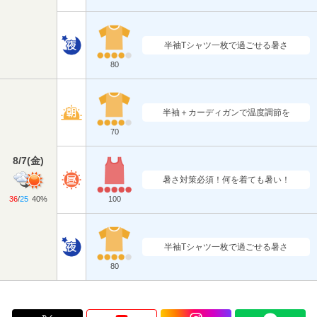
半袖Tシャツ一枚で過ごせる暑さ
80
半袖＋カーディガンで温度調節を
70
8/7
(
金
)
暑さ対策必須！何を着ても暑い！
36
/
25
40%
100
半袖Tシャツ一枚で過ごせる暑さ
80