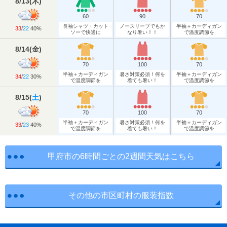
8/13
(
木
)
60
90
70
長袖シャツ・カット
ノースリーブでもか
半袖＋カーディガン
33
/
22
40%
ソーで快適に
なり暑い！！
で温度調節を
8/14
(
金
)
70
100
70
半袖＋カーディガン
暑さ対策必須！何を
半袖＋カーディガン
34
/
22
30%
で温度調節を
着ても暑い！
で温度調節を
8/15
(
土
)
70
100
70
半袖＋カーディガン
暑さ対策必須！何を
半袖＋カーディガン
33
/
23
40%
で温度調節を
着ても暑い！
で温度調節を
甲府市の6時間ごとの2週間天気はこちら
その他の市区町村の服装指数