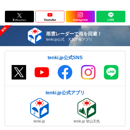
雨雲レーダーで雨を回避！
tenki.jp公式 天気予報アプリ
tenki.jp公式SNS
tenki.jp公式アプリ
tenki.jp
tenki.jp 登山天気