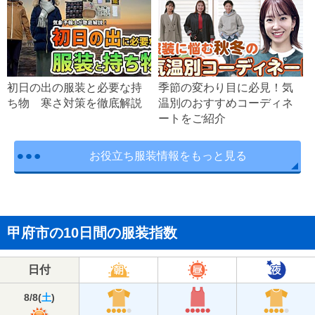
初日の出の服装と必要な持
季節の変わり目に必見！気
ち物 寒さ対策を徹底解説
温別のおすすめコーディネ
ートをご紹介
お役立ち服装情報をもっと見る
甲府市の10日間の服装指数
日付
8/8
(
土
)