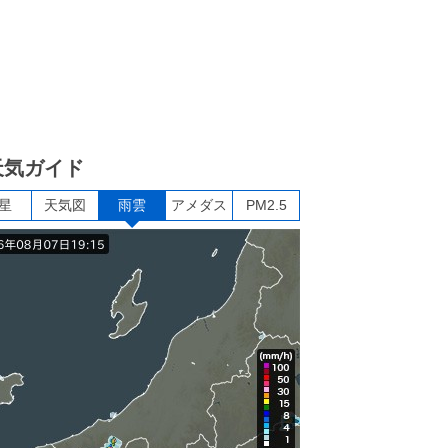
天気ガイド
星
天気図
雨雲
アメダス
PM2.5