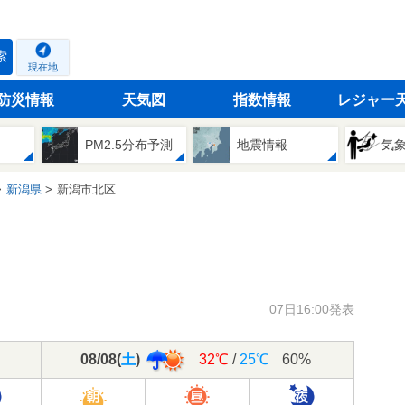
索
現在地
防災情報
天気図
指数情報
レジャー
PM2.5分布予測
地震情報
気
新潟県
新潟市北区
07日16:00発表
08/08
(
土
)
32℃
/
25℃
60%