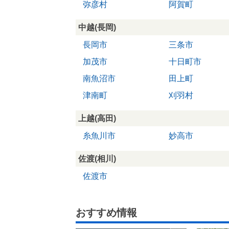
弥彦村
阿賀町
中越(長岡)
長岡市
三条市
加茂市
十日町市
南魚沼市
田上町
津南町
刈羽村
上越(高田)
糸魚川市
妙高市
佐渡(相川)
佐渡市
おすすめ情報