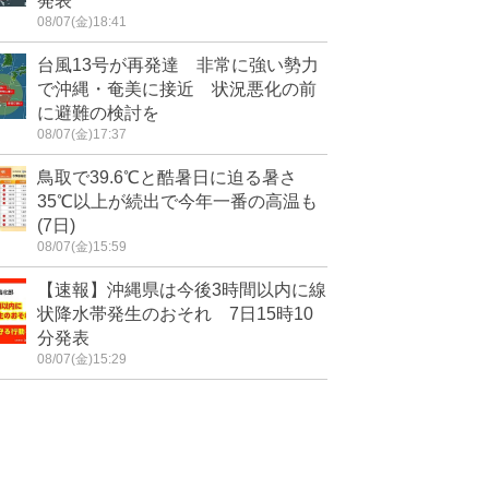
発表
08/07(金)18:41
台風13号が再発達 非常に強い勢力
で沖縄・奄美に接近 状況悪化の前
に避難の検討を
08/07(金)17:37
鳥取で39.6℃と酷暑日に迫る暑さ
35℃以上が続出で今年一番の高温も
(7日)
08/07(金)15:59
【速報】沖縄県は今後3時間以内に線
状降水帯発生のおそれ 7日15時10
分発表
08/07(金)15:29