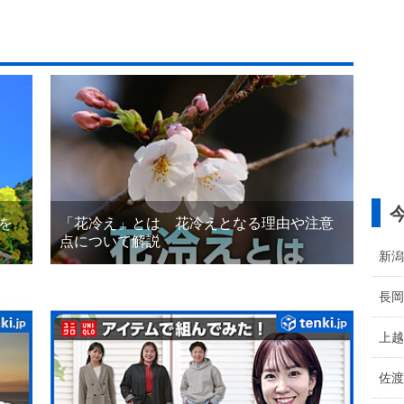
を
「花冷え」とは 花冷えとなる理由や注意
点について解説
新潟
長岡
上越
佐渡