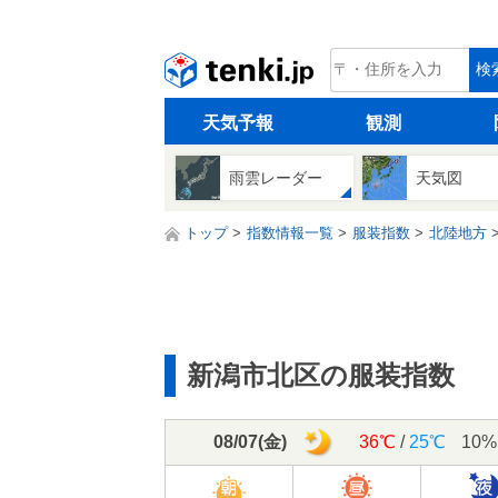
tenki.jp
検
天気予報
観測
雨雲レーダー
天気図
トップ
指数情報一覧
服装指数
北陸地方
新潟市北区の服装指数
08/07
(
金
)
36℃
/
25℃
10%