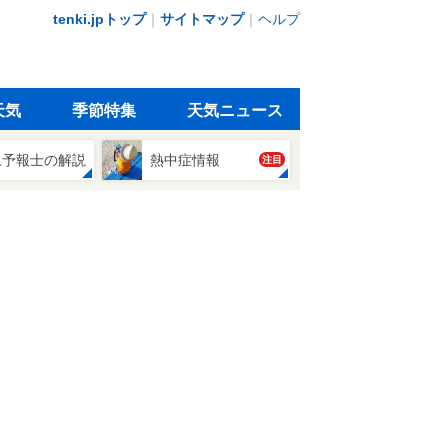
tenki.jpトップ
｜
サイトマップ
｜
ヘルプ
天気
季節特集
天気ニュース
象予報士の解説
熱中症情報
注目