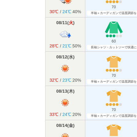
70
30℃
/
24℃
40%
半袖＋カーディガンで温度調節を
08/11
(
火
)
60
28℃
/
21℃
50%
長袖シャツ・カットソーで快適に
08/12
(
水
)
70
32℃
/
23℃
20%
半袖＋カーディガンで温度調節を
08/13
(
木
)
70
33℃
/
24℃
20%
半袖＋カーディガンで温度調節を
08/14
(
金
)