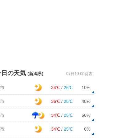
今日の天気
(新潟県)
07日19:00発表
市
34℃
/
26℃
10%
市
36℃
/
25℃
40%
市
34℃
/
25℃
50%
市
34℃
/
25℃
0%