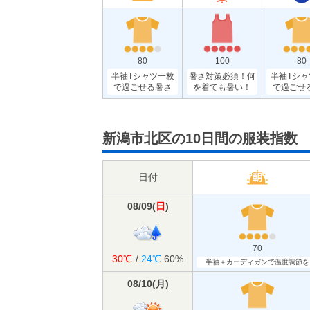
80
100
80
半袖Tシャツ一枚
暑さ対策必須！何
半袖Tシャ
で過ごせる暑さ
を着ても暑い！
で過ごせ
新潟市北区の10日間の服装指数
日付
08/09
(
日
)
70
30℃
/
24℃
60%
半袖＋カーディガンで温度調節を
08/10
(
月
)