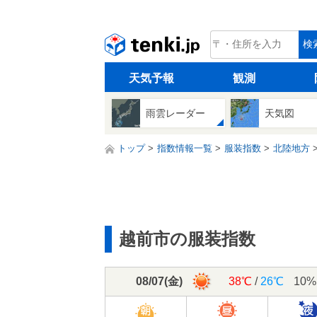
tenki.jp
検
天気予報
観測
雨雲レーダー
天気図
トップ
指数情報一覧
服装指数
北陸地方
越前市の服装指数
08/07
(
金
)
38℃
/
26℃
10%