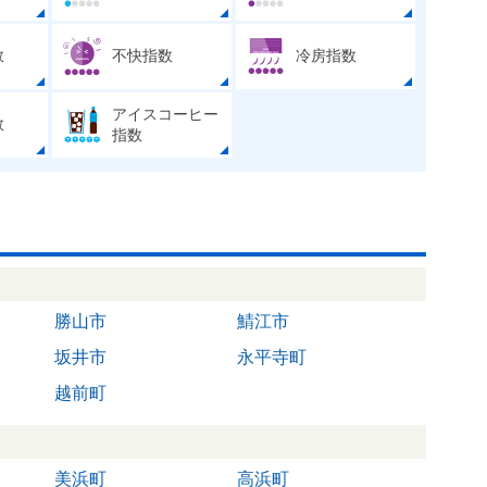
数
不快指数
冷房指数
アイスコーヒー
数
指数
勝山市
鯖江市
坂井市
永平寺町
越前町
美浜町
高浜町