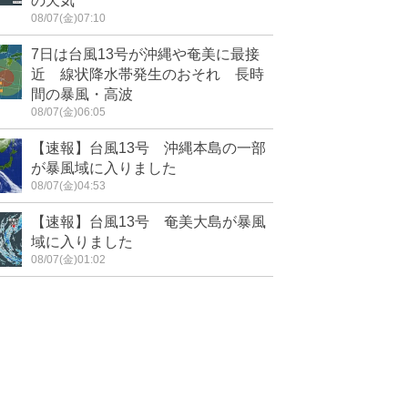
の天気
08/07(金)07:10
7日は台風13号が沖縄や奄美に最接
近 線状降水帯発生のおそれ 長時
間の暴風・高波
08/07(金)06:05
【速報】台風13号 沖縄本島の一部
が暴風域に入りました
08/07(金)04:53
【速報】台風13号 奄美大島が暴風
域に入りました
08/07(金)01:02