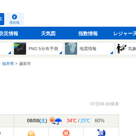
索
現在地
防災情報
天気図
指数情報
レジャー
PM2.5分布予測
地震情報
気
福井県
越前市
07日06:00発表
08/08
(
土
)
34℃
/
25℃
60%