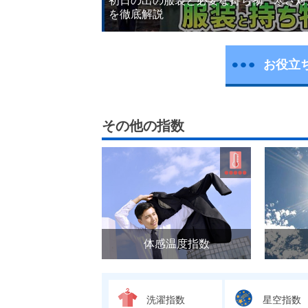
初日の出の服装と必要な持ち物 寒さ対
を徹底解説
お役立
その他の指数
体感温度指数
洗濯指数
星空指数