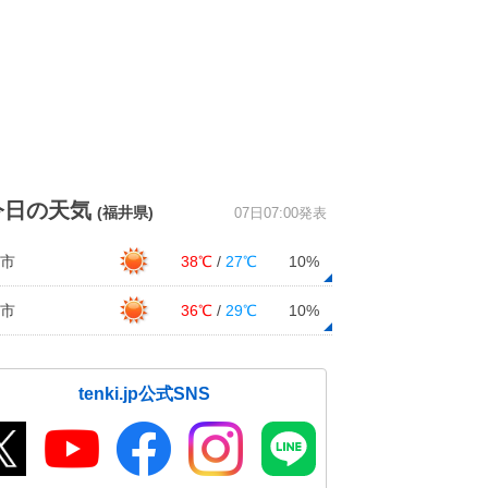
今日の天気
(福井県)
07日07:00発表
市
38℃
/
27℃
10%
市
36℃
/
29℃
10%
tenki.jp公式SNS