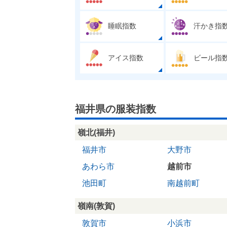
睡眠指数
汗かき指
アイス指数
ビール指
福井県の服装指数
嶺北(福井)
福井市
大野市
あわら市
越前市
池田町
南越前町
嶺南(敦賀)
敦賀市
小浜市