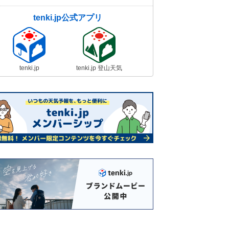
tenki.jp公式アプリ
tenki.jp
tenki.jp 登山天気