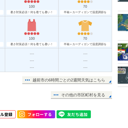
100
70
暑さ対策必須！何を着ても暑い！
半袖＋カーディガンで温度調節を
100
70
暑さ対策必須！何を着ても暑い！
半袖＋カーディガンで温度調節を
---
---
---
---
---
---
越前市の6時間ごとの2週間天気はこちら
その他の市区町村を見る