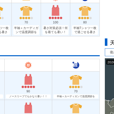
70
100
80
ツ一枚
半袖＋カーディガ
暑さ対策必須！何
半袖Tシャツ一枚
る暑さ
ンで温度調節を
を着ても暑い！
で過ごせる暑さ
衛
90
70
ノースリーブでもかなり暑い！！
半袖＋カーディガンで温度調節を