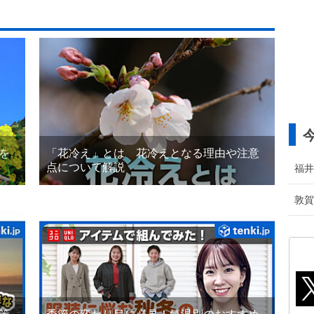
を
「花冷え」とは 花冷えとなる理由や注意
点について解説
福井
敦賀