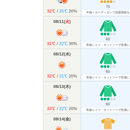
70
32℃
/
25℃
20%
半袖＋カーディガンで温度調節を
08/11
(
火
)
60
31℃
/
22℃
30%
長袖シャツ・カットソーで快適に
08/12
(
水
)
60
32℃
/
21℃
20%
長袖シャツ・カットソーで快適に
08/13
(
木
)
60
33℃
/
22℃
20%
長袖シャツ・カットソーで快適に
08/14
(
金
)