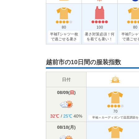
80
100
80
半袖Tシャツ一枚
暑さ対策必須！何
半袖Tシャ
で過ごせる暑さ
を着ても暑い！
で過ごせ
越前市の10日間の服装指数
日付
08/09
(
日
)
70
32℃
/
25℃
40%
半袖＋カーディガンで温度調節を
08/10
(
月
)