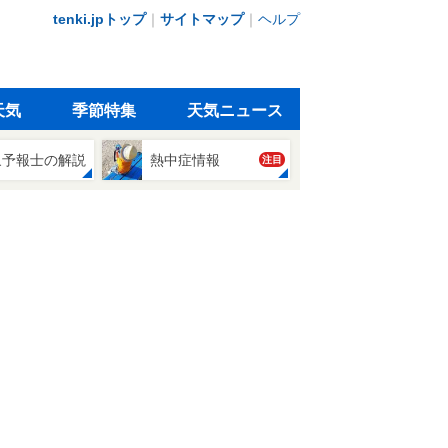
tenki.jpトップ
｜
サイトマップ
｜
ヘルプ
天気
季節特集
天気ニュース
象予報士の解説
熱中症情報
注目