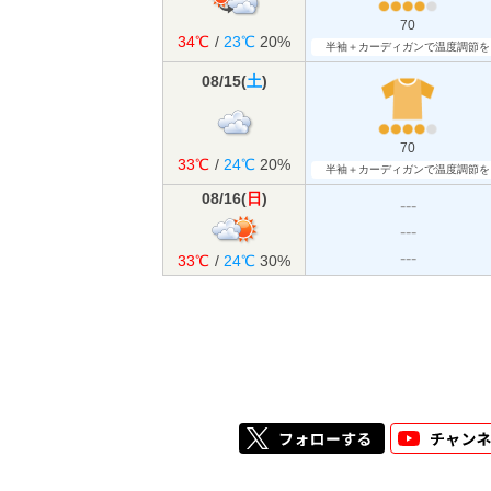
70
34℃
/
23℃
20%
半袖＋カーディガンで温度調節を
08/15
(
土
)
70
33℃
/
24℃
20%
半袖＋カーディガンで温度調節を
08/16
(
日
)
---
---
---
33℃
/
24℃
30%