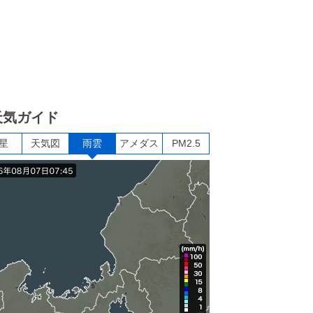
天気ガイド
星
天気図
雨雲
アメダス
PM2.5