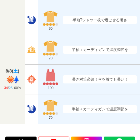
半袖Tシャツ一枚で過ごせる暑さ
80
半袖＋カーディガンで温度調節を
70
8/8
(
土
)
暑さ対策必須！何を着ても暑い！
34
/
25
60%
100
半袖＋カーディガンで温度調節を
70