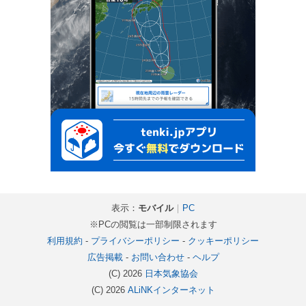
表示：
モバイル
｜
PC
※PCの閲覧は一部制限されます
利用規約
-
プライバシーポリシー
-
クッキーポリシー
広告掲載
-
お問い合わせ
-
ヘルプ
(C) 2026
日本気象協会
(C) 2026
ALiNKインターネット