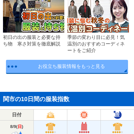
初日の出の服装と必要な持
季節の変わり目に必見！気
ち物 寒さ対策を徹底解説
温別のおすすめコーディネ
ートをご紹介
お役立ち服装情報をもっと見る
関市の10日間の服装指数
日付
8/9
(
日
)