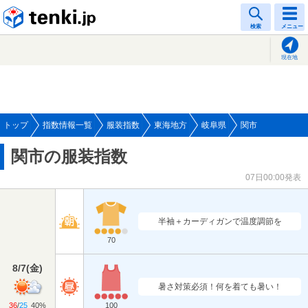
tenki.jp
検索
メニュー
現在地
トップ
指数情報一覧
服装指数
東海地方
岐阜県
関市
関市の服装指数
07日00:00発表
半袖＋カーディガンで温度調節を
70
8/7
(
金
)
暑さ対策必須！何を着ても暑い！
36
/
25
40%
100