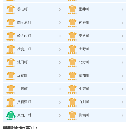
養老町
垂井町
関ケ原町
神戸町
輪之内町
安八町
揖斐川町
大野町
池田町
北方町
坂祝町
富加町
川辺町
七宗町
八百津町
白川町
東白川村
御嵩町
飛騨地方(高山)