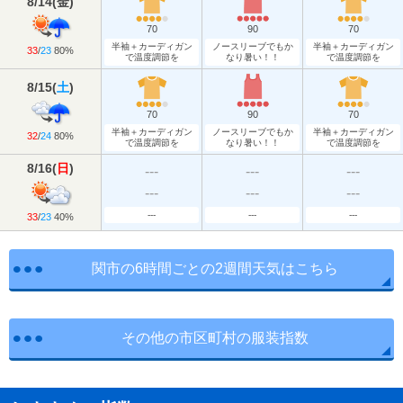
8/14
(
金
)
70
90
70
半袖＋カーディガン
ノースリーブでもか
半袖＋カーディガン
33
/
23
80%
で温度調節を
なり暑い！！
で温度調節を
8/15
(
土
)
70
90
70
半袖＋カーディガン
ノースリーブでもか
半袖＋カーディガン
32
/
24
80%
で温度調節を
なり暑い！！
で温度調節を
8/16
(
日
)
---
---
---
---
---
---
---
---
---
33
/
23
40%
関市の6時間ごとの2週間天気はこちら
その他の市区町村の服装指数