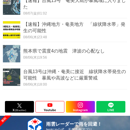
【速報】台風13号 奄美大島が暴風域に入りまし
た
08/07(金)01:02
【速報】沖縄地方・奄美地方 「線状降水帯」発
生の可能性
08/06(木)23:48
熊本県で震度4の地震 津波の心配なし
08/06(木)19:56
台風13号は沖縄・奄美に接近 線状降水帯発生の
可能性 暴風や高波などに厳重警戒
08/06(木)18:00
雨雲レーダーで雨を回避！
tenki.jp公式 天気予報アプリ