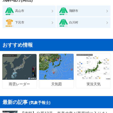
高山市
飛騨市
下呂市
白川村
おすすめ情報
天気図
実況天気
雨雲レーダー
最新の記事
(気象予報士)