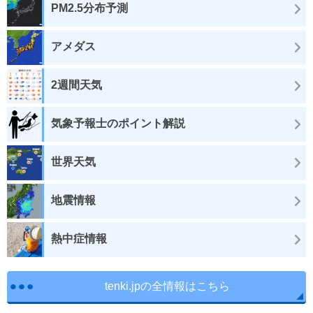
PM2.5分布予測
アメダス
2週間天気
気象予報士のポイント解説
世界天気
地震情報
熱中症情報
tenki.jpの全情報はこちら