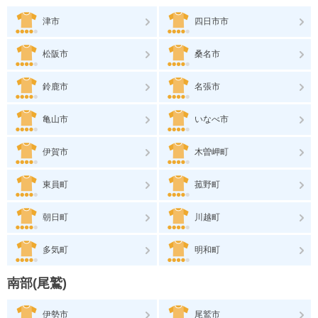
津市
四日市市
松阪市
桑名市
鈴鹿市
名張市
亀山市
いなべ市
伊賀市
木曽岬町
東員町
菰野町
朝日町
川越町
多気町
明和町
南部(尾鷲)
伊勢市
尾鷲市