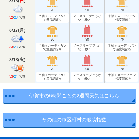
8/16
(
日
)
70
90
70
半袖＋カーディガン
ノースリーブでもか
半袖＋カーディガン
32
/
23
40%
で温度調節を
なり暑い！！
で温度調節を
8/17
(
月
)
70
90
70
半袖＋カーディガン
ノースリーブでもか
半袖＋カーディガン
33
/
23
70%
で温度調節を
なり暑い！！
で温度調節を
8/18
(
火
)
70
90
70
半袖＋カーディガン
ノースリーブでもか
半袖＋カーディガン
33
/
24
40%
で温度調節を
なり暑い！！
で温度調節を
伊賀市の6時間ごとの2週間天気はこちら
その他の市区町村の服装指数