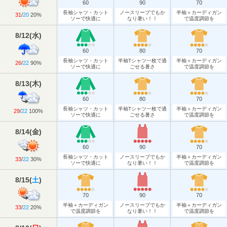
60
90
70
長袖シャツ・カット
ノースリーブでもか
半袖＋カーディガン
31
/
20
20%
ソーで快適に
なり暑い！！
で温度調節を
8/12
(
水
)
60
80
70
長袖シャツ・カット
半袖Tシャツ一枚で過
半袖＋カーディガン
26
/
22
90%
ソーで快適に
ごせる暑さ
で温度調節を
8/13
(
木
)
60
80
70
長袖シャツ・カット
半袖Tシャツ一枚で過
半袖＋カーディガン
29
/
22
100%
ソーで快適に
ごせる暑さ
で温度調節を
8/14
(
金
)
60
90
70
長袖シャツ・カット
ノースリーブでもか
半袖＋カーディガン
33
/
22
30%
ソーで快適に
なり暑い！！
で温度調節を
8/15
(
土
)
70
90
70
半袖＋カーディガン
ノースリーブでもか
半袖＋カーディガン
33
/
22
20%
で温度調節を
なり暑い！！
で温度調節を