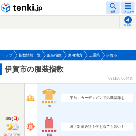
tenki.jp
検索
メニュー
現在地
トップ
指数情報一覧
服装指数
東海地方
三重県
伊賀市
伊賀市の服装指数
09日20:00発表
半袖＋カーディガンで温度調節を
70
8/9
(
日
)
暑さ対策必須！何を着ても暑い！
34
/
23
20%
100