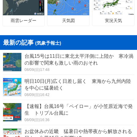
天気図
実況天気
雨雲レーダー
最新の記事
(気象予報士)
台風15号は11日に東北太平洋側に上陸か 寒冷渦
の影響で関東も激しい雨のおそれ
08/09(日)17:48
明日10日(月)広く日差し届く 東海から九州内陸
を中心に猛暑続く
08/09(日)16:42
【速報】台風16号「ペイロー」が小笠原近海で発
生 トリプル台風に
08/09(日)16:36
お盆休みの近畿 猛暑日や熱帯夜から解放される