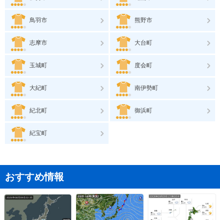
鳥羽市
熊野市
志摩市
大台町
玉城町
度会町
大紀町
南伊勢町
紀北町
御浜町
紀宝町
おすすめ情報