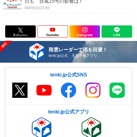
日も 台風15号の影響は?
08/09(日)15:50
雨雲レーダーで雨を回避！
tenki.jp公式 天気予報アプリ
tenki.jp公式SNS
tenki.jp公式アプリ