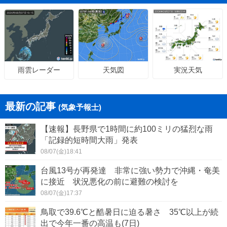
天気図
実況天気
雨雲レーダー
最新の記事
(気象予報士)
【速報】長野県で1時間に約100ミリの猛烈な雨
「記録的短時間大雨」発表
08/07(金)18:41
台風13号が再発達 非常に強い勢力で沖縄・奄美
に接近 状況悪化の前に避難の検討を
08/07(金)17:37
鳥取で39.6℃と酷暑日に迫る暑さ 35℃以上が続
出で今年一番の高温も(7日)