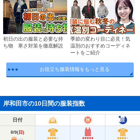
初日の出の服装と必要な持
季節の変わり目に必見！気
ち物 寒さ対策を徹底解説
温別のおすすめコーディネ
ートをご紹介
お役立ち服装情報をもっと見る
岸和田市の10日間の服装指数
日付
8/9
(
日
)