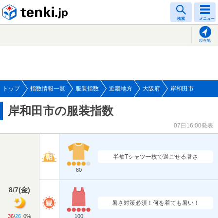
tenki.jp
検索
メニュー
現在地
トップ
指数情報一覧
服装指数
近畿地方
大阪府
岸和田市
岸和田市の服装指数
07日16:00発表
半袖Tシャツ一枚で過ごせる暑さ
80
8/7
(
金
)
暑さ対策必須！何を着ても暑い！
36
/
26
0%
100