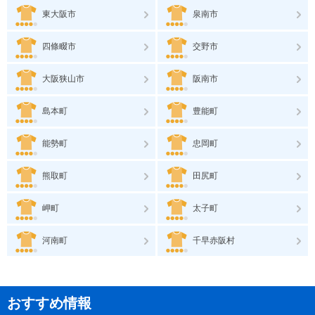
東大阪市
泉南市
四條畷市
交野市
大阪狭山市
阪南市
島本町
豊能町
能勢町
忠岡町
熊取町
田尻町
岬町
太子町
河南町
千早赤阪村
おすすめ情報