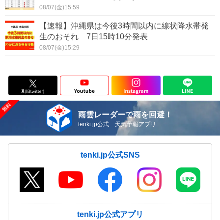
08/07(金)15:59
【速報】沖縄県は今後3時間以内に線状降水帯発
生のおそれ 7日15時10分発表
08/07(金)15:29
雨雲レーダーで雨を回避！
tenki.jp公式 天気予報アプリ
tenki.jp公式SNS
tenki.jp公式アプリ