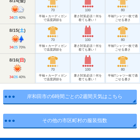
8/14
(
金
)
70
100
80
半袖＋カーディガン
暑さ対策必須！何を
半袖Tシャツ一枚で過
34
/
25
40%
で温度調節を
着ても暑い！
ごせる暑さ
8/15
(
土
)
70
100
80
半袖＋カーディガン
暑さ対策必須！何を
半袖Tシャツ一枚で過
34
/
25
70%
で温度調節を
着ても暑い！
ごせる暑さ
8/16
(
日
)
70
100
80
半袖＋カーディガン
暑さ対策必須！何を
半袖Tシャツ一枚で過
34
/
26
40%
で温度調節を
着ても暑い！
ごせる暑さ
岸和田市の6時間ごとの2週間天気はこちら
その他の市区町村の服装指数