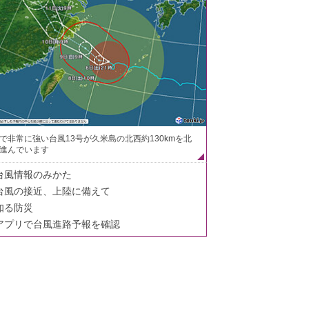
で非常に強い台風13号が久米島の北西約130kmを北
進んでいます
台風情報のみかた
台風の接近、上陸に備えて
知る防災
アプリで台風進路予報を確認