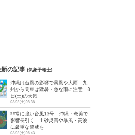
最新の記事
(気象予報士)
沖縄は台風の影響で暴風や大雨 九
州から関東は猛暑・急な雨に注意 8
日(土)の天気
08/08(土)08:38
非常に強い台風13号 沖縄・奄美で
影響長引く 土砂災害や暴風・高波
に厳重な警戒を
08/08(土)06:43