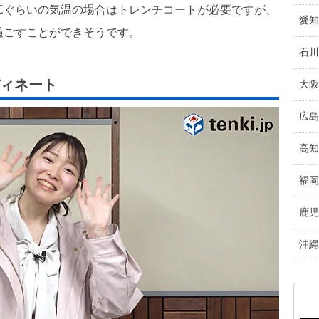
℃ぐらいの気温の場合はトレンチコートが必要ですが、
愛知
過ごすことができそうです。
石川
ィネート
大阪
広島
高知
福岡
鹿児
沖縄