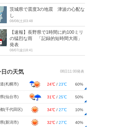
茨城県で震度3の地震 津波の心配な
し
08/08(土)03:48
【速報】長野県で1時間に約100ミリ
の猛烈な雨 「記録的短時間大雨」
発表
08/07(金)18:41
今日の天気
08日11:00発表
道(札幌市)
24℃
/
23℃
60%
県(仙台市)
31℃
/
25℃
50%
都(千代田区)
34℃
/
27℃
10%
県(新潟市)
32℃
/
27℃
40%