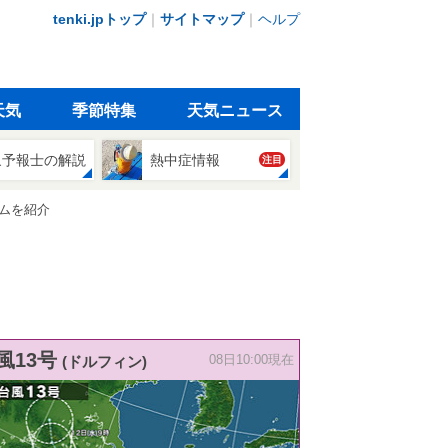
tenki.jpトップ
｜
サイトマップ
｜
ヘルプ
天気
季節特集
天気ニュース
象予報士の解説
熱中症情報
注目
ムを紹介
風13号
(ドルフィン)
08日10:00現在