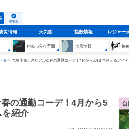
索
現在地
防災情報
天気図
指数情報
レジャー
PM2.5分布予測
地震情報
気
一覧
気象予報士のリアルな春の通勤コーデ！4月から5月まで使えるアイテ
春の通勤コーデ！4月から5
台
ムを紹介