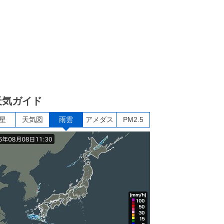
天気ガイド
星
天気図
雨雲
アメダス
PM2.5