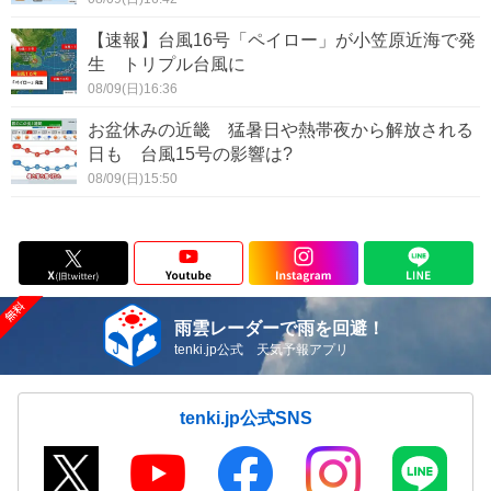
【速報】台風16号「ペイロー」が小笠原近海で発
生 トリプル台風に
08/09(日)16:36
お盆休みの近畿 猛暑日や熱帯夜から解放される
日も 台風15号の影響は?
08/09(日)15:50
雨雲レーダーで雨を回避！
tenki.jp公式 天気予報アプリ
tenki.jp公式SNS