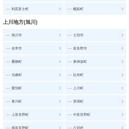
---
---
利尻富士町
幌延町
上川地方(旭川)
---
---
旭川市
士別市
---
---
名寄市
富良野市
---
---
鷹栖町
東神楽町
---
---
当麻町
比布町
---
---
愛別町
上川町
---
---
東川町
美瑛町
---
---
上富良野町
中富良野町
---
---
南富良野町
占冠村