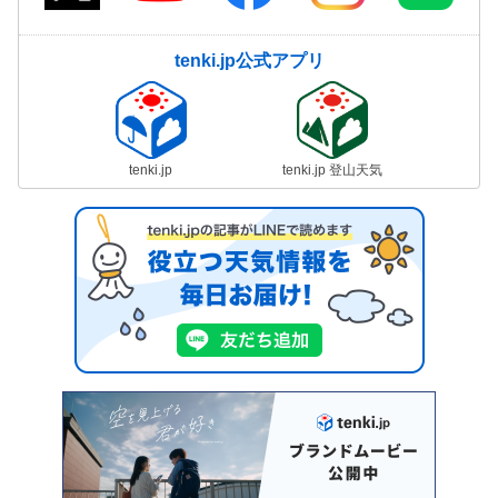
tenki.jp公式アプリ
tenki.jp
tenki.jp 登山天気