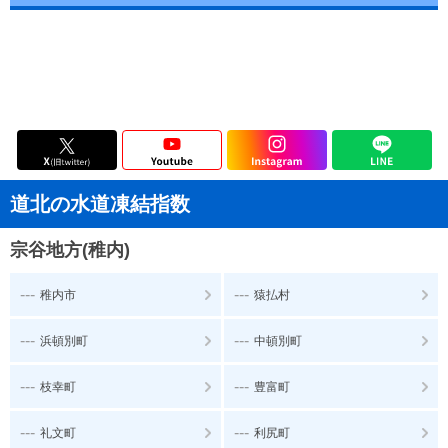
道北の水道凍結指数
宗谷地方(稚内)
---
---
稚内市
猿払村
---
---
浜頓別町
中頓別町
---
---
枝幸町
豊富町
---
---
礼文町
利尻町