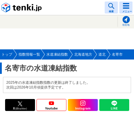
tenki.jp
検索
メニュー
現在地
トップ
指数情報一覧
水道凍結指数
北海道地方
道北
名寄市
名寄市の水道凍結指数
2025年の水道凍結指数指数の更新は終了しました。
次回は2026年10月頃提供予定です。