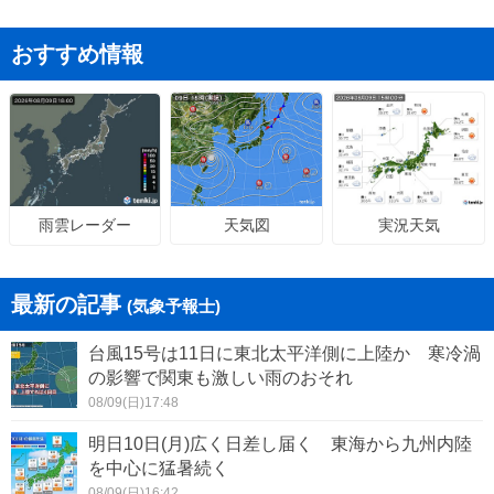
おすすめ情報
天気図
実況天気
雨雲レーダー
最新の記事
(気象予報士)
台風15号は11日に東北太平洋側に上陸か 寒冷渦
の影響で関東も激しい雨のおそれ
08/09(日)17:48
明日10日(月)広く日差し届く 東海から九州内陸
を中心に猛暑続く
08/09(日)16:42