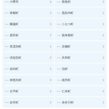
---
---
小樽市
島牧村
---
---
寿都町
黒松内町
---
---
蘭越町
ニセコ町
---
---
真狩村
留寿都村
---
---
喜茂別町
京極町
---
---
倶知安町
共和町
---
---
岩内町
泊村
---
---
神恵内村
積丹町
---
---
古平町
仁木町
---
---
余市町
赤井川村