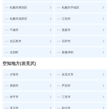
---
---
札幌市厚別区
札幌市手稲区
---
---
札幌市清田区
江別市
---
---
千歳市
恵庭市
---
---
北広島市
石狩市
---
---
当別町
新篠津村
空知地方(岩見沢)
---
---
夕張市
岩見沢市
---
---
美唄市
芦別市
---
---
赤平市
三笠市
---
---
滝川市
砂川市