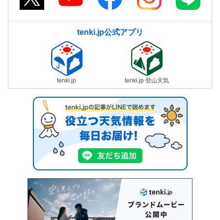
tenki.jp公式アプリ
tenki.jp
tenki.jp 登山天気