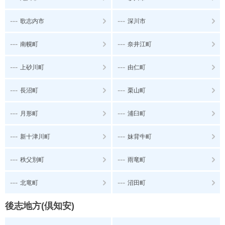
---
---
歌志内市
深川市
---
---
南幌町
奈井江町
---
---
上砂川町
由仁町
---
---
長沼町
栗山町
---
---
月形町
浦臼町
---
---
新十津川町
妹背牛町
---
---
秩父別町
雨竜町
---
---
北竜町
沼田町
後志地方(倶知安)