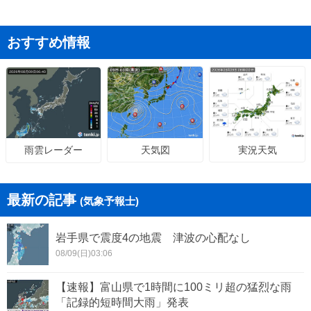
おすすめ情報
天気図
実況天気
雨雲レーダー
最新の記事
(気象予報士)
岩手県で震度4の地震 津波の心配なし
08/09(日)03:06
【速報】富山県で1時間に100ミリ超の猛烈な雨
「記録的短時間大雨」発表