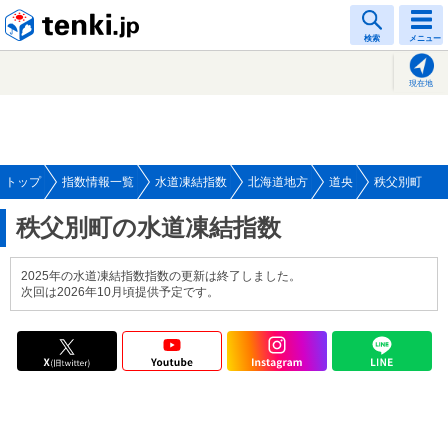
tenki.jp
検索
メニュー
現在地
トップ
指数情報一覧
水道凍結指数
北海道地方
道央
秩父別町
秩父別町の水道凍結指数
2025年の水道凍結指数指数の更新は終了しました。
次回は2026年10月頃提供予定です。