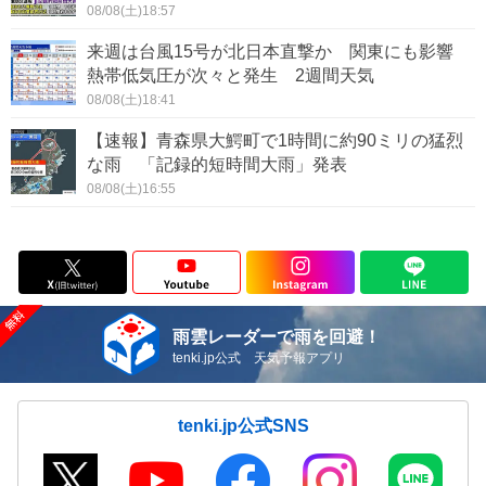
08/08(土)18:57
来週は台風15号が北日本直撃か 関東にも影響
熱帯低気圧が次々と発生 2週間天気
08/08(土)18:41
【速報】青森県大鰐町で1時間に約90ミリの猛烈
な雨 「記録的短時間大雨」発表
08/08(土)16:55
雨雲レーダーで雨を回避！
tenki.jp公式 天気予報アプリ
tenki.jp公式SNS