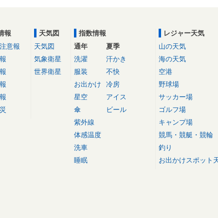
情報
天気図
指数情報
レジャー天気
注意報
天気図
通年
夏季
山の天気
報
気象衛星
洗濯
汗かき
海の天気
報
世界衛星
服装
不快
空港
報
お出かけ
冷房
野球場
報
星空
アイス
サッカー場
災
傘
ビール
ゴルフ場
紫外線
キャンプ場
体感温度
競馬・競艇・競輪
洗車
釣り
睡眠
お出かけスポット