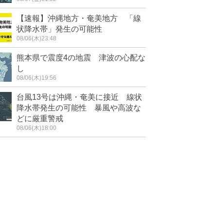
【速報】沖縄地方・奄美地方 「線
状降水帯」発生の可能性
08/06(木)23:48
熊本県で震度4の地震 津波の心配な
し
08/06(木)19:56
台風13号は沖縄・奄美に接近 線状
降水帯発生の可能性 暴風や高波な
どに厳重警戒
08/06(木)18:00