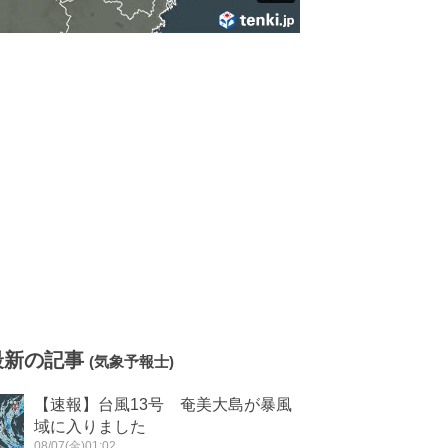
最新の記事
(気象予報士)
【速報】台風13号 奄美大島が暴風
域に入りました
08/07(金)01:02