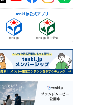
tenki.jp公式アプリ
tenki.jp
tenki.jp 登山天気