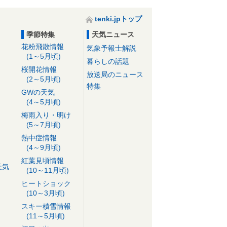
tenki.jpトップ
季節特集
天気ニュース
花粉飛散情報
気象予報士解説
(1～5月頃)
暮らしの話題
桜開花情報
放送局のニュース
(2～5月頃)
特集
GWの天気
(4～5月頃)
梅雨入り・明け
(5～7月頃)
熱中症情報
(4～9月頃)
紅葉見頃情報
天気
(10～11月頃)
ヒートショック
(10～3月頃)
スキー積雪情報
(11～5月頃)