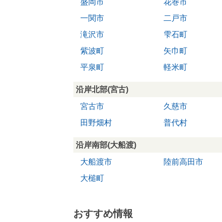
盛岡市
花巻市
一関市
二戸市
滝沢市
雫石町
紫波町
矢巾町
平泉町
軽米町
沿岸北部(宮古)
宮古市
久慈市
田野畑村
普代村
沿岸南部(大船渡)
大船渡市
陸前高田市
大槌町
おすすめ情報