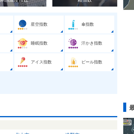
星空指数
傘指数
睡眠指数
汗かき指数
アイス指数
ビール指数