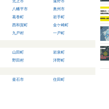
北上市
遠野市
八幡平市
奥州市
葛巻町
岩手町
西和賀町
金ケ崎町
九戸村
一戸町
山田町
岩泉町
野田村
洋野町
釜石市
住田町