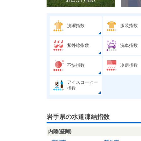
洗濯指数
服装指数
紫外線指数
洗車指数
不快指数
冷房指数
アイスコーヒー
指数
岩手県の水道凍結指数
内陸(盛岡)