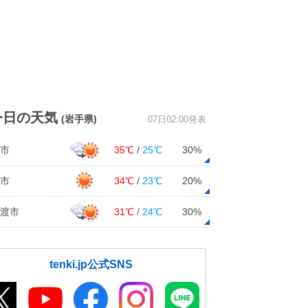
今日の天気
(岩手県)
07日02:00発表
市
35℃
/
25℃
30%
市
34℃
/
23℃
20%
渡市
31℃
/
24℃
30%
tenki.jp公式SNS