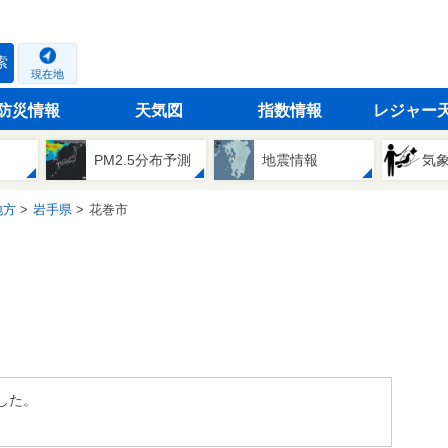
索
現在地
防災情報
天気図
指数情報
レジャー
PM2.5分布予測
地震情報
気
地方
岩手県
花巻市
した。