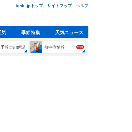
tenki.jpトップ
｜
サイトマップ
｜
ヘルプ
天気
季節特集
天気ニュース
象予報士の解説
熱中症情報
注目