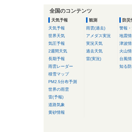
全国のコンテンツ
天気予報
観測
防災
天気予報
雨雲(過去)
警報・
世界天気
アメダス実況
地震情
気圧予報
実況天気
津波情
2週間天気
過去天気
火山情
長期予報
雷(実況)
台風情
雨雲レーダー
知る防
積雪マップ
PM2.5分布予測
世界の雨雲
雷(予報)
道路気象
黄砂情報