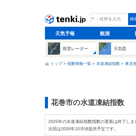
tenki.jp
検
天気予報
観測
雨雲レーダー
天気図
トップ
指数情報一覧
水道凍結指数
東北
花巻市の水道凍結指数
2025年の水道凍結指数指数の更新は終了しま
次回は2026年10月頃提供予定です。