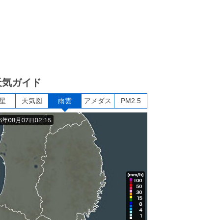
天気ガイド
星
天気図
雨雲
アメダス
PM2.5