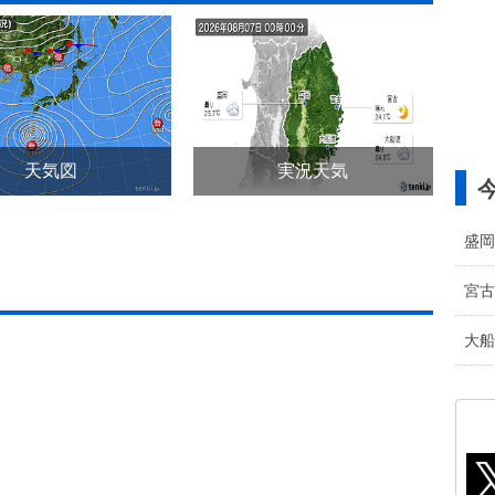
天気図
実況天気
盛岡
宮古
大船