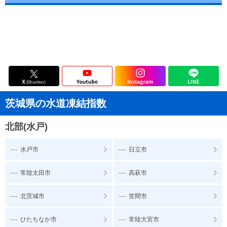
茨城県の水道凍結指数
北部(水戸)
---
---
水戸市
日立市
---
---
常陸太田市
高萩市
---
---
北茨城市
笠間市
---
---
ひたちなか市
常陸大宮市