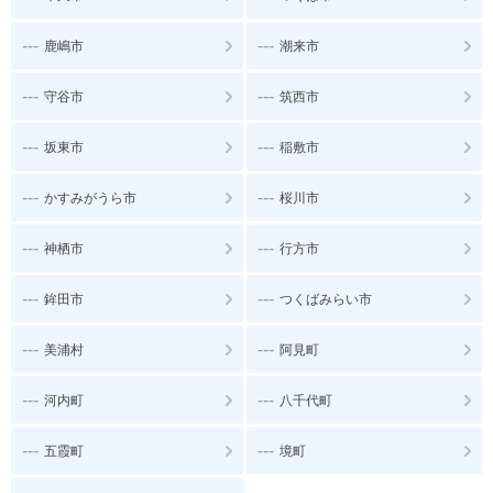
---
---
鹿嶋市
潮来市
---
---
守谷市
筑西市
---
---
坂東市
稲敷市
---
---
かすみがうら市
桜川市
---
---
神栖市
行方市
---
---
鉾田市
つくばみらい市
---
---
美浦村
阿見町
---
---
河内町
八千代町
---
---
五霞町
境町