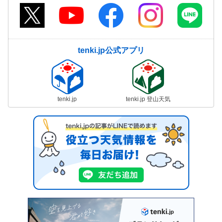
tenki.jp公式アプリ
tenki.jp
tenki.jp 登山天気