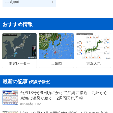
---
利根町
おすすめ情報
天気図
実況天気
雨雲レーダー
最新の記事
(気象予報士)
台風13号が9日頃にかけて沖縄に接近 九州から
東海は猛暑が続く 2週間天気予報
08/06(木)11:52