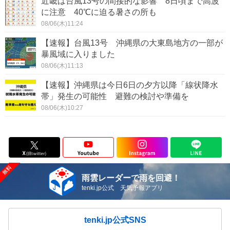
近畿は台風13号の間接的な影響 8日頃まで高波
に注意 40℃に迫る暑さの所も
08/06(木)11:24
【速報】台風13号 沖縄県の大東島地方の一部が
暴風域に入りました
08/06(木)11:13
【速報】沖縄県は今日6日の夕方以降「線状降水
帯」発生の可能性 避難の検討や準備を
08/06(木)10:27
雨雲レーダーで雨を回避！
tenki.jp公式 天気予報アプリ
tenki.jp公式SNS