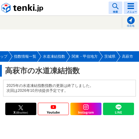
tenki.jp
検索
メニュー
現在地
ップ
指数情報一覧
水道凍結指数
関東・甲信地方
茨城県
高萩市
高萩市の水道凍結指数
2025年の水道凍結指数指数の更新は終了しました。
次回は2026年10月頃提供予定です。