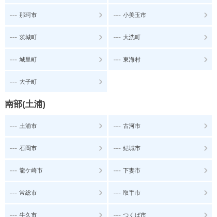
---
---
那珂市
小美玉市
---
---
茨城町
大洗町
---
---
城里町
東海村
---
大子町
南部(土浦)
---
---
土浦市
古河市
---
---
石岡市
結城市
---
---
龍ケ崎市
下妻市
---
---
常総市
取手市
---
---
牛久市
つくば市