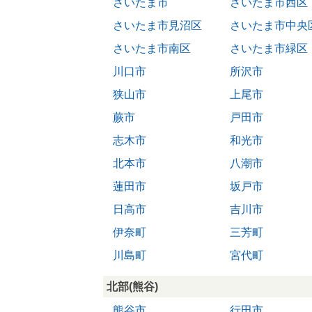
さいたま市
さいたま市西区
さいたま市見沼区
さいたま市中央
さいたま市南区
さいたま市緑区
川口市
所沢市
狭山市
上尾市
蕨市
戸田市
志木市
和光市
北本市
八潮市
蓮田市
坂戸市
日高市
吉川市
伊奈町
三芳町
川島町
宮代町
北部(熊谷)
熊谷市
行田市