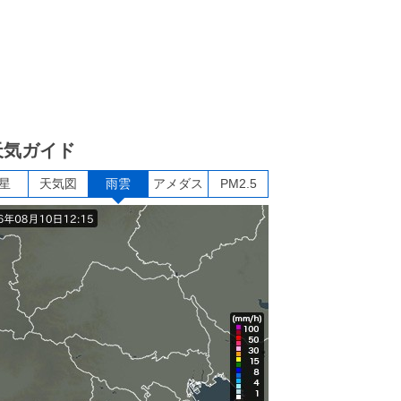
天気ガイド
星
天気図
雨雲
アメダス
PM2.5