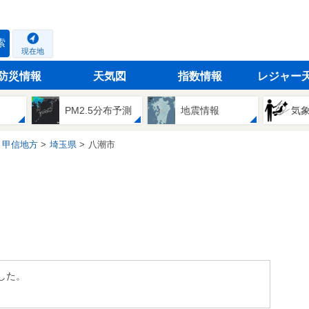
索
現在地
防災情報
天気図
指数情報
レジャー
PM2.5分布予測
地震情報
気
・甲信地方
埼玉県
八潮市
した。