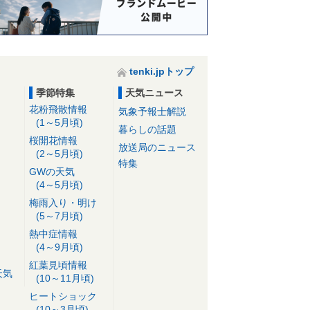
tenki.jpトップ
季節特集
天気ニュース
花粉飛散情報
気象予報士解説
(1～5月頃)
暮らしの話題
桜開花情報
放送局のニュース
(2～5月頃)
特集
GWの天気
(4～5月頃)
梅雨入り・明け
(5～7月頃)
熱中症情報
(4～9月頃)
紅葉見頃情報
天気
(10～11月頃)
ヒートショック
(10～3月頃)