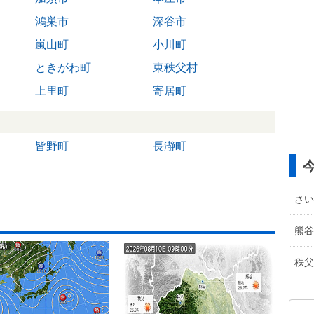
鴻巣市
深谷市
嵐山町
小川町
ときがわ町
東秩父村
上里町
寄居町
皆野町
長瀞町
さい
熊谷
秩父