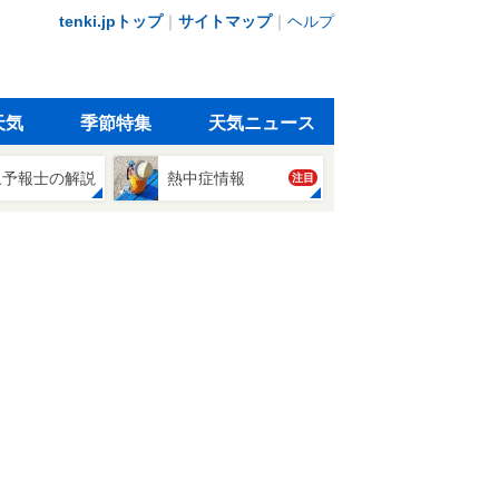
tenki.jpトップ
｜
サイトマップ
｜
ヘルプ
天気
季節特集
天気ニュース
象予報士の解説
熱中症情報
注目