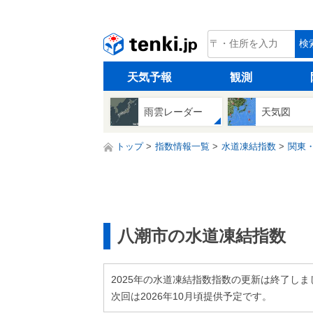
tenki.jp
検
天気予報
観測
雨雲レーダー
天気図
トップ
指数情報一覧
水道凍結指数
関東
八潮市の水道凍結指数
2025年の水道凍結指数指数の更新は終了しま
次回は2026年10月頃提供予定です。