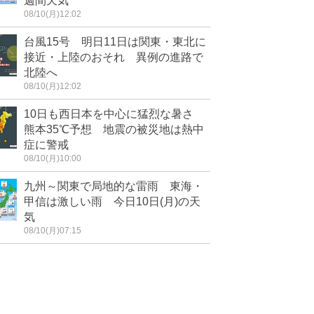
週間天気
08/10(月)12:02
台風15号 明日11日は関東・東北に
接近・上陸のおそれ 異例の進路で
北陸へ
08/10(月)12:02
10日も西日本を中心に猛烈な暑さ
熊本35℃予想 地震の被災地は熱中
症に警戒
08/10(月)10:00
九州～関東で局地的な雷雨 東海・
甲信は激しい雨 今日10日(月)の天
気
08/10(月)07:15