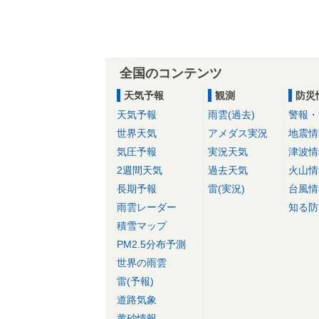
全国のコンテンツ
天気予報
観測
防災
天気予報
雨雲(過去)
警報・
世界天気
アメダス実況
地震情
気圧予報
実況天気
津波情
2週間天気
過去天気
火山情
長期予報
雷(実況)
台風情
雨雲レーダー
知る防
積雪マップ
PM2.5分布予測
世界の雨雲
雷(予報)
道路気象
黄砂情報