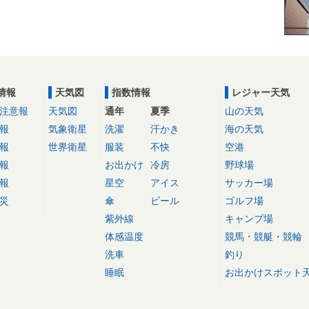
情報
天気図
指数情報
レジャー天気
注意報
天気図
通年
夏季
山の天気
報
気象衛星
洗濯
汗かき
海の天気
報
世界衛星
服装
不快
空港
報
お出かけ
冷房
野球場
報
星空
アイス
サッカー場
災
傘
ビール
ゴルフ場
紫外線
キャンプ場
体感温度
競馬・競艇・競輪
洗車
釣り
睡眠
お出かけスポット