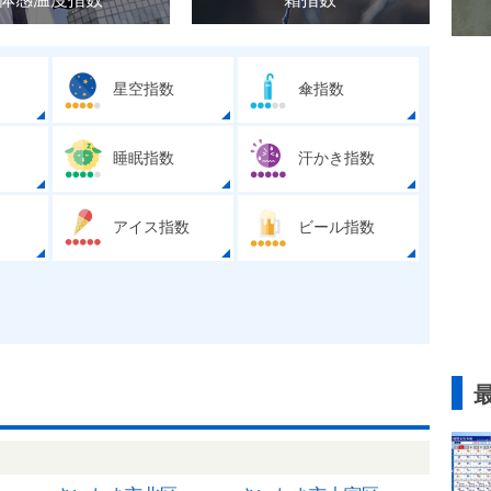
星空指数
傘指数
睡眠指数
汗かき指数
アイス指数
ビール指数