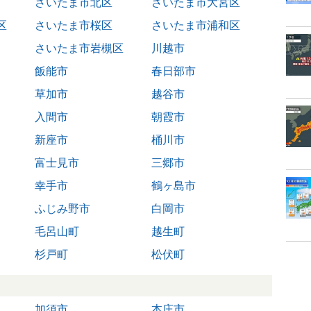
さいたま市北区
さいたま市大宮区
区
さいたま市桜区
さいたま市浦和区
さいたま市岩槻区
川越市
飯能市
春日部市
草加市
越谷市
入間市
朝霞市
新座市
桶川市
富士見市
三郷市
幸手市
鶴ヶ島市
ふじみ野市
白岡市
毛呂山町
越生町
杉戸町
松伏町
加須市
本庄市