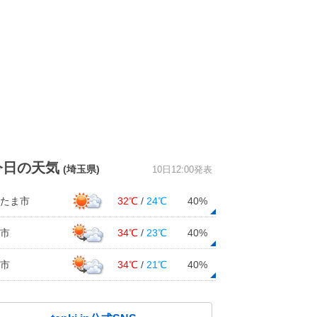
今日の天気
(埼玉県)
10日12:00発表
たま市
32℃
/
24℃
40%
市
34℃
/
23℃
40%
市
34℃
/
21℃
40%