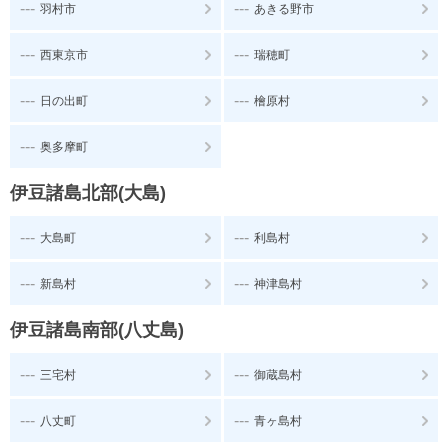
---
---
羽村市
あきる野市
---
---
西東京市
瑞穂町
---
---
日の出町
檜原村
---
奥多摩町
伊豆諸島北部(大島)
---
---
大島町
利島村
---
---
新島村
神津島村
伊豆諸島南部(八丈島)
---
---
三宅村
御蔵島村
---
---
八丈町
青ヶ島村