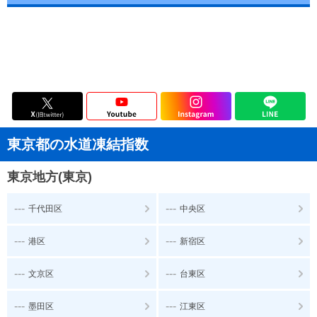
東京都の水道凍結指数
東京地方(東京)
---
---
千代田区
中央区
---
---
港区
新宿区
---
---
文京区
台東区
---
---
墨田区
江東区