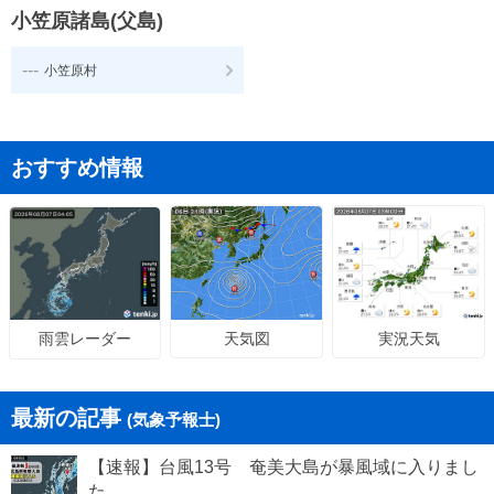
小笠原諸島(父島)
---
小笠原村
おすすめ情報
天気図
実況天気
雨雲レーダー
最新の記事
(気象予報士)
【速報】台風13号 奄美大島が暴風域に入りまし
た