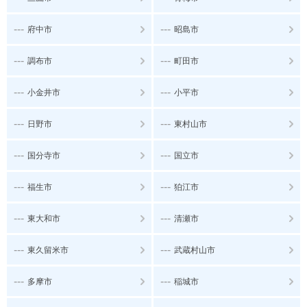
---
---
府中市
昭島市
---
---
調布市
町田市
---
---
小金井市
小平市
---
---
日野市
東村山市
---
---
国分寺市
国立市
---
---
福生市
狛江市
---
---
東大和市
清瀬市
---
---
東久留米市
武蔵村山市
---
---
多摩市
稲城市