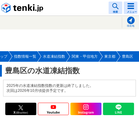
tenki.jp
検索
メニュー
現在地
ップ
指数情報一覧
水道凍結指数
関東・甲信地方
東京都
豊島区
豊島区の水道凍結指数
2025年の水道凍結指数指数の更新は終了しました。
次回は2026年10月頃提供予定です。