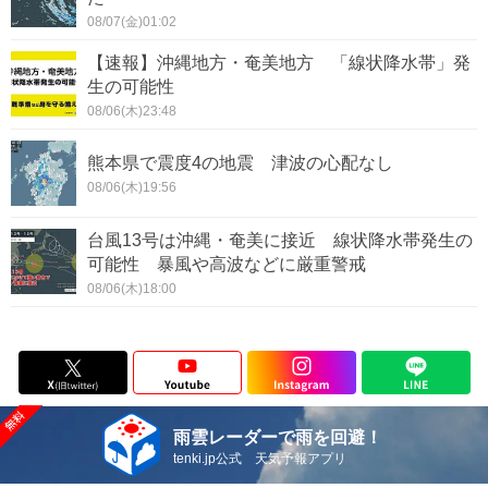
08/07(金)01:02
【速報】沖縄地方・奄美地方 「線状降水帯」発
生の可能性
08/06(木)23:48
熊本県で震度4の地震 津波の心配なし
08/06(木)19:56
台風13号は沖縄・奄美に接近 線状降水帯発生の
可能性 暴風や高波などに厳重警戒
08/06(木)18:00
雨雲レーダーで雨を回避！
tenki.jp公式 天気予報アプリ