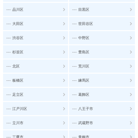
---
---
品川区
目黒区
---
---
大田区
世田谷区
---
---
渋谷区
中野区
---
---
杉並区
豊島区
---
---
北区
荒川区
---
---
板橋区
練馬区
---
---
足立区
葛飾区
---
---
江戸川区
八王子市
---
---
立川市
武蔵野市
---
---
三鷹市
青梅市