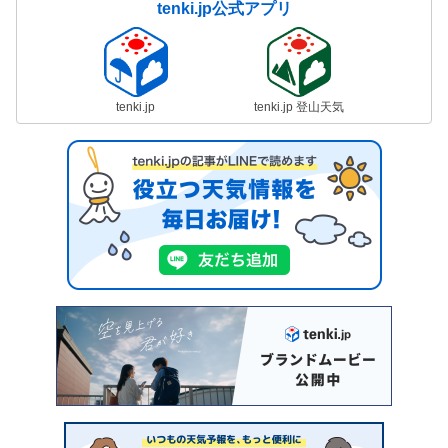
tenki.jp公式アプリ
tenki.jp
tenki.jp 登山天気