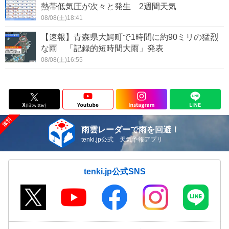
熱帯低気圧が次々と発生 2週間天気
08/08(土)18:41
【速報】青森県大鰐町で1時間に約90ミリの猛烈
な雨 「記録的短時間大雨」発表
08/08(土)16:55
雨雲レーダーで雨を回避！
tenki.jp公式 天気予報アプリ
tenki.jp公式SNS