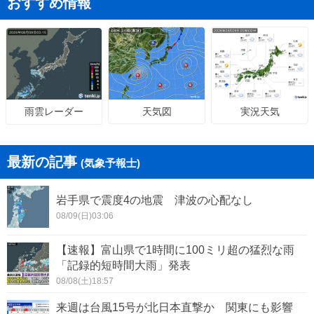
おすすめ情報
天気図
実況天気
雨雲レーダー
最新の記事
(気象予報士)
岩手県で震度4の地震 津波の心配なし
08/09(日)03:06
【速報】富山県で1時間に100ミリ超の猛烈な雨
「記録的短時間大雨」発表
08/08(土)18:57
来週は台風15号が北日本直撃か 関東にも影響