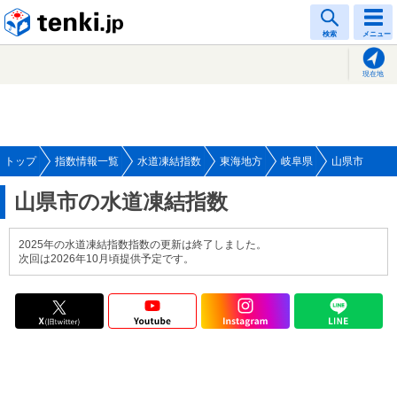
tenki.jp
検索
メニュー
現在地
トップ
指数情報一覧
水道凍結指数
東海地方
岐阜県
山県市
山県市の水道凍結指数
2025年の水道凍結指数指数の更新は終了しました。
次回は2026年10月頃提供予定です。