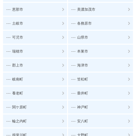
---
---
恵那市
美濃加茂市
---
---
土岐市
各務原市
---
---
可児市
山県市
---
---
瑞穂市
本巣市
---
---
郡上市
海津市
---
---
岐南町
笠松町
---
---
養老町
垂井町
---
---
関ケ原町
神戸町
---
---
輪之内町
安八町
---
---
揖斐川町
大野町