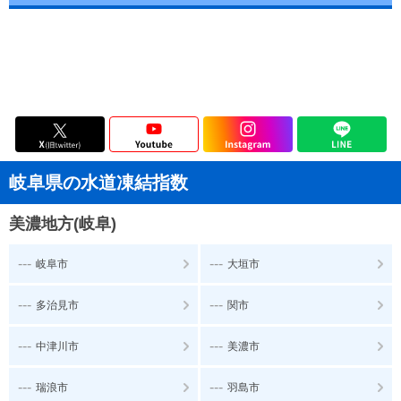
岐阜県の水道凍結指数
美濃地方(岐阜)
---
---
岐阜市
大垣市
---
---
多治見市
関市
---
---
中津川市
美濃市
---
---
瑞浪市
羽島市