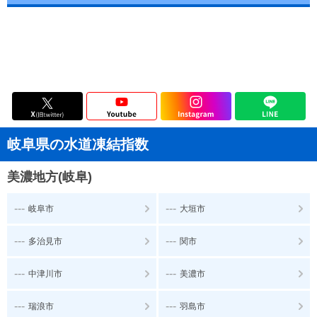
岐阜県の水道凍結指数
美濃地方(岐阜)
---
---
岐阜市
大垣市
---
---
多治見市
関市
---
---
中津川市
美濃市
---
---
瑞浪市
羽島市