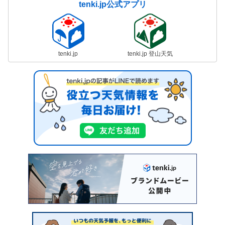
tenki.jp公式アプリ
tenki.jp
tenki.jp 登山天気