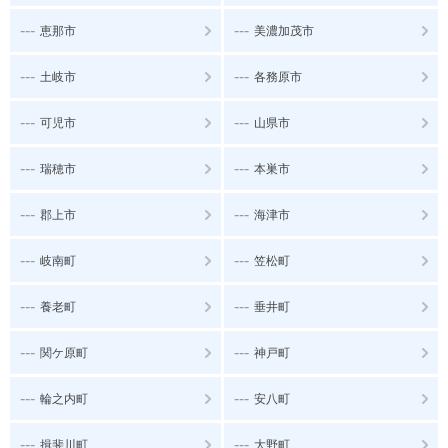
---
---
恵那市
美濃加茂市
---
---
土岐市
各務原市
---
---
可児市
山県市
---
---
瑞穂市
本巣市
---
---
郡上市
海津市
---
---
岐南町
笠松町
---
---
養老町
垂井町
---
---
関ケ原町
神戸町
---
---
輪之内町
安八町
---
---
揖斐川町
大野町