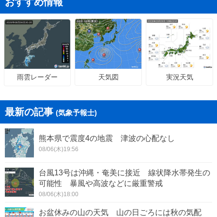
おすすめ情報
天気図
実況天気
雨雲レーダー
最新の記事
(気象予報士)
熊本県で震度4の地震 津波の心配なし
08/06(木)19:56
台風13号は沖縄・奄美に接近 線状降水帯発生の
可能性 暴風や高波などに厳重警戒
08/06(木)18:00
お盆休みの山の天気 山の日ごろには秋の気配