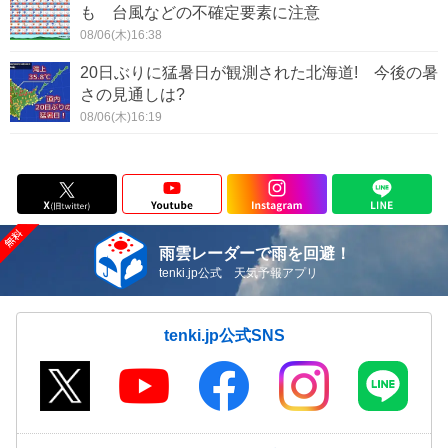
も 台風などの不確定要素に注意
08/06(木)16:38
20日ぶりに猛暑日が観測された北海道! 今後の暑
さの見通しは?
08/06(木)16:19
雨雲レーダーで雨を回避！
tenki.jp公式 天気予報アプリ
tenki.jp公式SNS