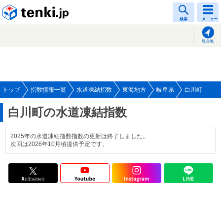
tenki.jp
検索
メニュー
現在地
トップ
指数情報一覧
水道凍結指数
東海地方
岐阜県
白川町
白川町の水道凍結指数
2025年の水道凍結指数指数の更新は終了しました。
次回は2026年10月頃提供予定です。