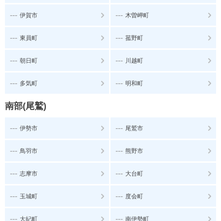
---
---
伊賀市
木曽岬町
---
---
東員町
菰野町
---
---
朝日町
川越町
---
---
多気町
明和町
南部(尾鷲)
---
---
伊勢市
尾鷲市
---
---
鳥羽市
熊野市
---
---
志摩市
大台町
---
---
玉城町
度会町
---
---
大紀町
南伊勢町