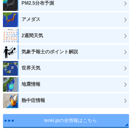
PM2.5分布予測
アメダス
2週間天気
気象予報士のポイント解説
世界天気
地震情報
熱中症情報
tenki.jpの全情報はこちら