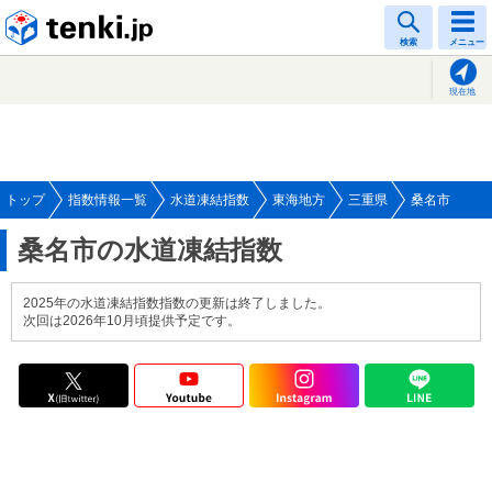
tenki.jp
検索
メニュー
現在地
トップ
指数情報一覧
水道凍結指数
東海地方
三重県
桑名市
桑名市の水道凍結指数
2025年の水道凍結指数指数の更新は終了しました。
次回は2026年10月頃提供予定です。