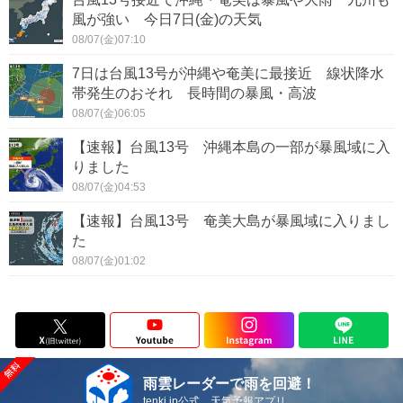
風が強い 今日7日(金)の天気
08/07(金)07:10
7日は台風13号が沖縄や奄美に最接近 線状降水
帯発生のおそれ 長時間の暴風・高波
08/07(金)06:05
【速報】台風13号 沖縄本島の一部が暴風域に入
りました
08/07(金)04:53
【速報】台風13号 奄美大島が暴風域に入りまし
た
08/07(金)01:02
雨雲レーダーで雨を回避！
tenki.jp公式 天気予報アプリ