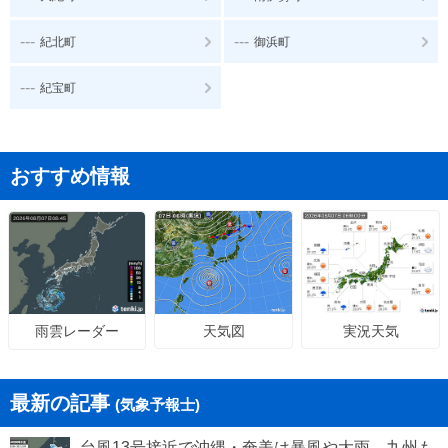
---
---
紀北町
御浜町
---
紀宝町
おすすめ情報
天気図
実況天気
雨雲レーダー
最新の記事
(気象予報士)
台風13号接近で沖縄・奄美は暴風や大雨 九州も