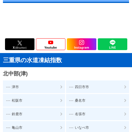
三重県の水道凍結指数
北中部(津)
---
---
津市
四日市市
---
---
松阪市
桑名市
---
---
鈴鹿市
名張市
---
---
亀山市
いなべ市