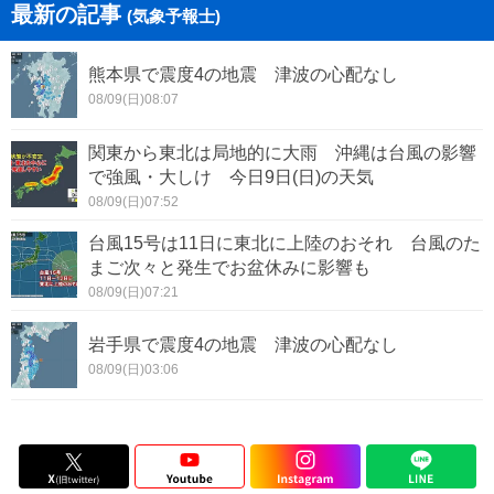
最新の記事
(気象予報士)
熊本県で震度4の地震 津波の心配なし
08/09(日)08:07
関東から東北は局地的に大雨 沖縄は台風の影響
で強風・大しけ 今日9日(日)の天気
08/09(日)07:52
台風15号は11日に東北に上陸のおそれ 台風のた
まご次々と発生でお盆休みに影響も
08/09(日)07:21
岩手県で震度4の地震 津波の心配なし
08/09(日)03:06