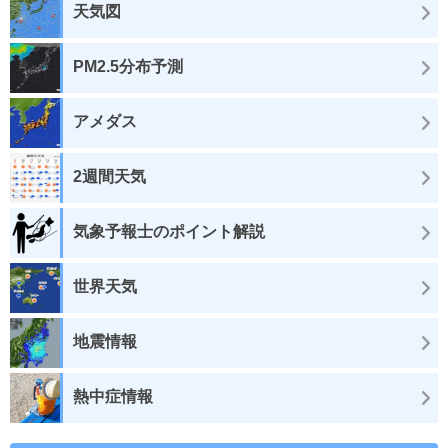
天気図
PM2.5分布予測
アメダス
2週間天気
気象予報士のポイント解説
世界天気
地震情報
熱中症情報