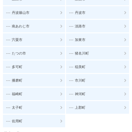
---
---
丹波篠山市
丹波市
---
---
南あわじ市
淡路市
---
---
宍粟市
加東市
---
---
たつの市
猪名川町
---
---
多可町
稲美町
---
---
播磨町
市川町
---
---
福崎町
神河町
---
---
太子町
上郡町
---
佐用町