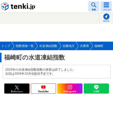
tenki.jp
検索
メニュー
現在地
トップ
指数情報一覧
水道凍結指数
近畿地方
兵庫県
福崎町
福崎町の水道凍結指数
2025年の水道凍結指数指数の更新は終了しました。
次回は2026年10月頃提供予定です。