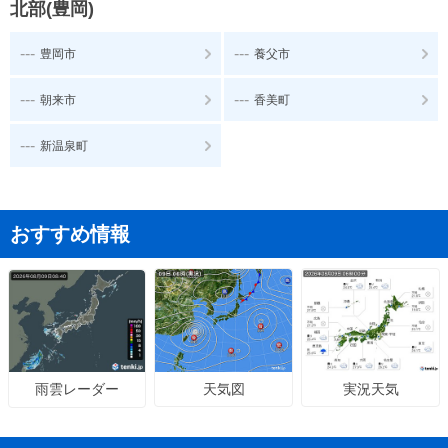
北部(豊岡)
---
---
豊岡市
養父市
---
---
朝来市
香美町
---
新温泉町
おすすめ情報
天気図
実況天気
雨雲レーダー