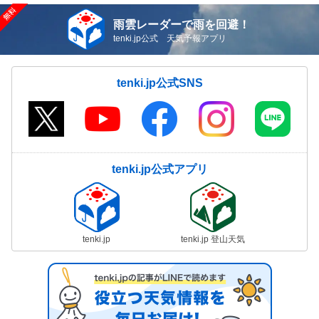
雨雲レーダーで雨を回避！
tenki.jp公式 天気予報アプリ
tenki.jp公式SNS
tenki.jp公式アプリ
tenki.jp
tenki.jp 登山天気