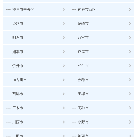
---
---
神戸市中央区
神戸市西区
---
---
姫路市
尼崎市
---
---
明石市
西宮市
---
---
洲本市
芦屋市
---
---
伊丹市
相生市
---
---
加古川市
赤穂市
---
---
西脇市
宝塚市
---
---
三木市
高砂市
---
---
川西市
小野市
---
---
三田市
加西市