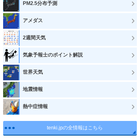
PM2.5分布予測
アメダス
2週間天気
気象予報士のポイント解説
世界天気
地震情報
熱中症情報
tenki.jpの全情報はこちら