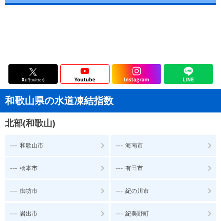
和歌山県の水道凍結指数
北部(和歌山)
---
---
和歌山市
海南市
---
---
橋本市
有田市
---
---
御坊市
紀の川市
---
---
岩出市
紀美野町