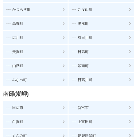
---
---
かつらぎ町
九度山町
---
---
高野町
湯浅町
---
---
広川町
有田川町
---
---
美浜町
日高町
---
---
由良町
印南町
---
---
みなべ町
日高川町
南部(潮岬)
---
---
田辺市
新宮市
---
---
白浜町
上富田町
---
---
すさみ町
那智勝浦町