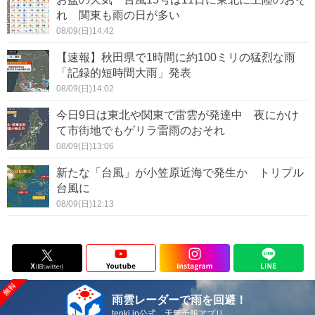
れ 関東も雨の日が多い
08/09(日)14:42
【速報】秋田県で1時間に約100ミリの猛烈な雨
「記録的短時間大雨」発表
08/09(日)14:02
今日9日は東北や関東で雷雲が発達中 夜にかけ
て市街地でもゲリラ雷雨のおそれ
08/09(日)13:06
新たな「台風」が小笠原近海で発生か トリプル
台風に
08/09(日)12:13
雨雲レーダーで雨を回避！
tenki.jp公式 天気予報アプリ