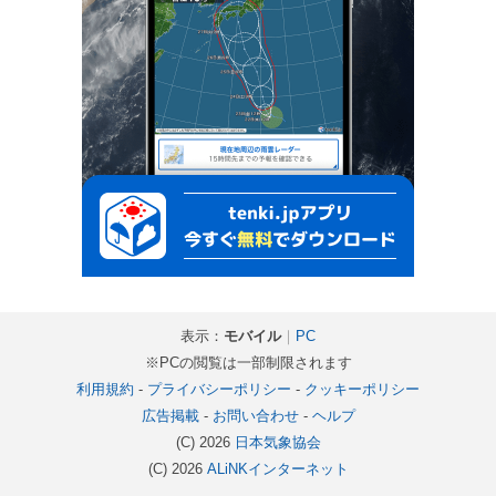
表示：
モバイル
｜
PC
※PCの閲覧は一部制限されます
利用規約
-
プライバシーポリシー
-
クッキーポリシー
広告掲載
-
お問い合わせ
-
ヘルプ
(C) 2026
日本気象協会
(C) 2026
ALiNKインターネット