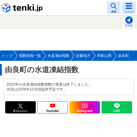
tenki.jp
検索
メニュー
現在地
トップ
指数情報一覧
水道凍結指数
近畿地方
和歌山県
由良町
由良町の水道凍結指数
2025年の水道凍結指数指数の更新は終了しました。
次回は2026年10月頃提供予定です。