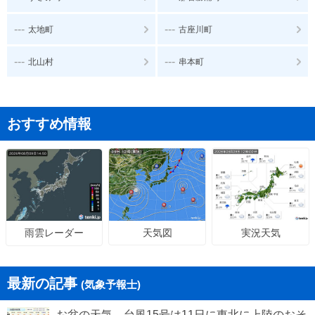
---
---
太地町
古座川町
---
---
北山村
串本町
おすすめ情報
天気図
実況天気
雨雲レーダー
最新の記事
(気象予報士)
お盆の天気 台風15号は11日に東北に上陸のおそ