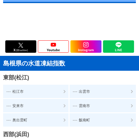
島根県の水道凍結指数
東部(松江)
---
---
松江市
出雲市
---
---
安来市
雲南市
---
---
奥出雲町
飯南町
西部(浜田)