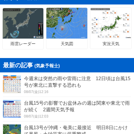
天気図
実況天気
雨雲レーダー
最新の記事
(気象予報士)
今週末は突然の雨や雷雨に注意 12日頃は台風15
号が東北に直撃する恐れも
08/07(金)12:16
台風15号の影響でお盆休みの週は関東や東北で雨
が続く 2週間天気予報
08/07(金)12:03
台風13号が沖縄・奄美に最接近 明日8日にかけ