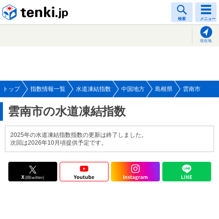
tenki.jp
検索
メニュー
現在地
トップ
指数情報一覧
水道凍結指数
中国地方
島根県
雲南市
雲南市の水道凍結指数
2025年の水道凍結指数指数の更新は終了しました。
次回は2026年10月頃提供予定です。