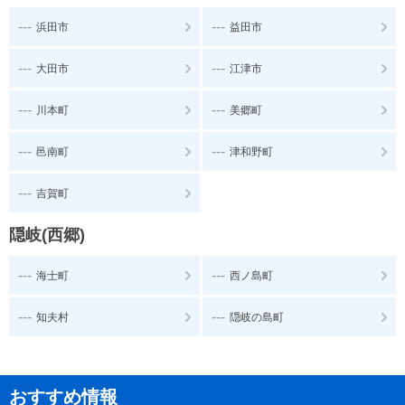
---
---
浜田市
益田市
---
---
大田市
江津市
---
---
川本町
美郷町
---
---
邑南町
津和野町
---
吉賀町
隠岐(西郷)
---
---
海士町
西ノ島町
---
---
知夫村
隠岐の島町
おすすめ情報