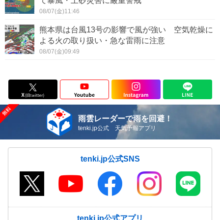
て暴風・土砂災害に厳重警戒
08/07(金)11:46
熊本県は台風13号の影響で風が強い 空気乾燥に
よる火の取り扱い・急な雷雨に注意
08/07(金)09:49
雨雲レーダーで雨を回避！
tenki.jp公式 天気予報アプリ
tenki.jp公式SNS
tenki.jp公式アプリ