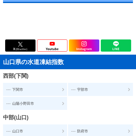
山口県の水道凍結指数
西部(下関)
---
---
下関市
宇部市
---
山陽小野田市
中部(山口)
---
---
山口市
防府市