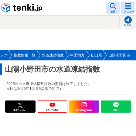
tenki.jp
検索
メニュー
現在地
ップ
指数情報一覧
水道凍結指数
中国地方
山口県
山陽小野田市
山陽小野田市の水道凍結指数
2025年の水道凍結指数指数の更新は終了しました。
次回は2026年10月頃提供予定です。