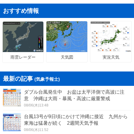
おすすめ情報
天気図
実況天気
雨雲レーダー
最新の記事
(気象予報士)
ダブル台風発生中 お盆は太平洋側で高波に注
意 沖縄は大雨・暴風・高波に厳重警戒
08/06(木)13:48
台風13号が9日頃にかけて沖縄に接近 九州から
東海は猛暑が続く 2週間天気予報
08/06(木)11:52