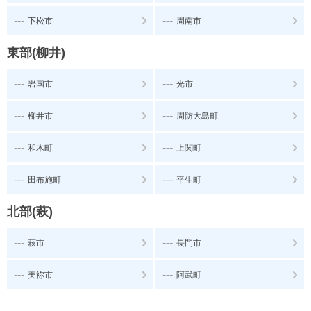
---
---
下松市
周南市
東部(柳井)
---
---
岩国市
光市
---
---
柳井市
周防大島町
---
---
和木町
上関町
---
---
田布施町
平生町
北部(萩)
---
---
萩市
長門市
---
---
美祢市
阿武町