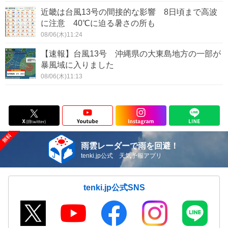
近畿は台風13号の間接的な影響 8日頃まで高波
に注意 40℃に迫る暑さの所も
08/06(木)11:24
【速報】台風13号 沖縄県の大東島地方の一部が
暴風域に入りました
08/06(木)11:13
雨雲レーダーで雨を回避！
tenki.jp公式 天気予報アプリ
tenki.jp公式SNS