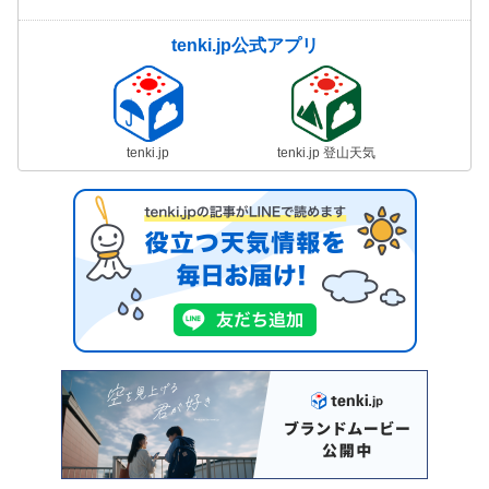
tenki.jp公式アプリ
tenki.jp
tenki.jp 登山天気