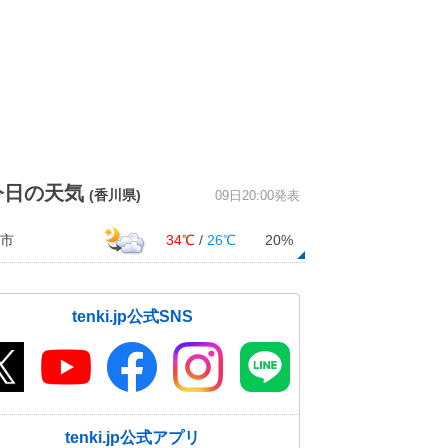
今日の天気
(香川県)
09日20:00発表
市
34℃
/
26℃
20%
tenki.jp公式SNS
tenki.jp公式アプリ