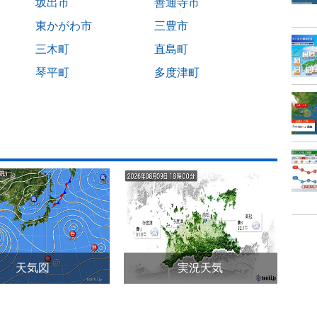
坂出市
善通寺市
東かがわ市
三豊市
三木町
直島町
琴平町
多度津町
天気図
実況天気