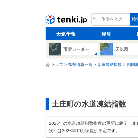
tenki.jp
検
天気予報
観測
雨雲レーダー
天気図
トップ
指数情報一覧
水道凍結指数
四国
土庄町の水道凍結指数
2025年の水道凍結指数指数の更新は終了しま
次回は2026年10月頃提供予定です。