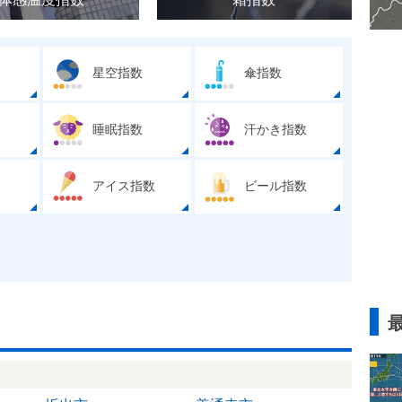
星空指数
傘指数
睡眠指数
汗かき指数
アイス指数
ビール指数