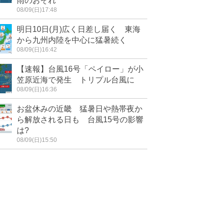
雨のおそれ
08/09(日)17:48
明日10日(月)広く日差し届く 東海
から九州内陸を中心に猛暑続く
08/09(日)16:42
【速報】台風16号「ペイロー」が小
笠原近海で発生 トリプル台風に
08/09(日)16:36
お盆休みの近畿 猛暑日や熱帯夜か
ら解放される日も 台風15号の影響
は?
08/09(日)15:50