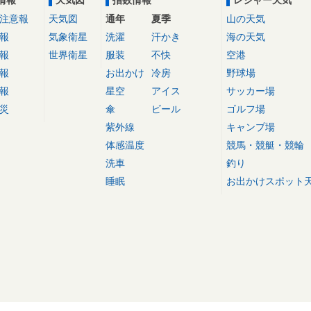
情報
天気図
指数情報
レジャー天気
注意報
天気図
通年
夏季
山の天気
報
気象衛星
洗濯
汗かき
海の天気
報
世界衛星
服装
不快
空港
報
お出かけ
冷房
野球場
報
星空
アイス
サッカー場
災
傘
ビール
ゴルフ場
紫外線
キャンプ場
体感温度
競馬・競艇・競輪
洗車
釣り
睡眠
お出かけスポット