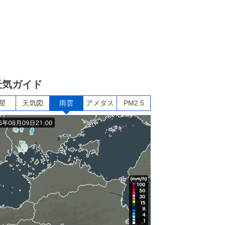
天気ガイド
星
天気図
雨雲
アメダス
PM2.5