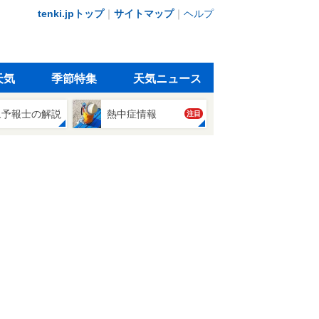
tenki.jpトップ
｜
サイトマップ
｜
ヘルプ
天気
季節特集
天気ニュース
象予報士の解説
熱中症情報
注目