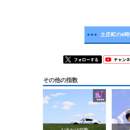
土庄町の6
その他の指数
お出かけ指数