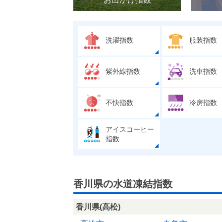
洗濯指数
服装指数
紫外線指数
洗車指数
不快指数
冷房指数
アイスコーヒー
指数
香川県の水道凍結指数
香川県(高松)