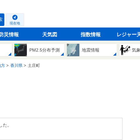
索
現在地
防災情報
天気図
指数情報
レジャー
PM2.5分布予測
地震情報
気
地方
香川県
土庄町
した。