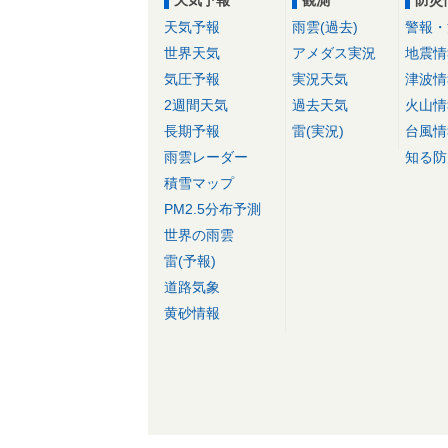
天気予報
観測
防災
天気予報
雨雲(過去)
警報・
世界天気
アメダス実況
地震情
気圧予報
実況天気
津波情
2週間天気
過去天気
火山情
長期予報
雷(実況)
台風情
雨雲レーダー
知る防
積雪マップ
PM2.5分布予測
世界の雨雲
雷(予報)
道路気象
黄砂情報