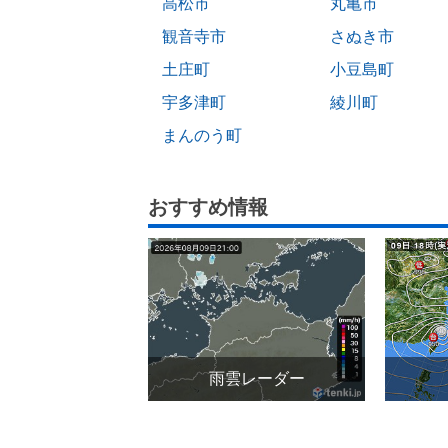
高松市
丸亀市
観音寺市
さぬき市
土庄町
小豆島町
宇多津町
綾川町
まんのう町
おすすめ情報
雨雲レーダー