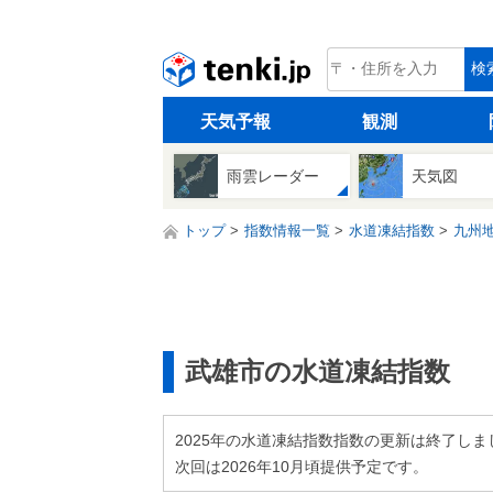
tenki.jp
検
天気予報
観測
雨雲レーダー
天気図
トップ
指数情報一覧
水道凍結指数
九州
武雄市の水道凍結指数
2025年の水道凍結指数指数の更新は終了しま
次回は2026年10月頃提供予定です。