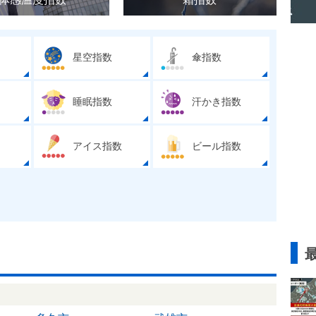
星空指数
傘指数
睡眠指数
汗かき指数
アイス指数
ビール指数