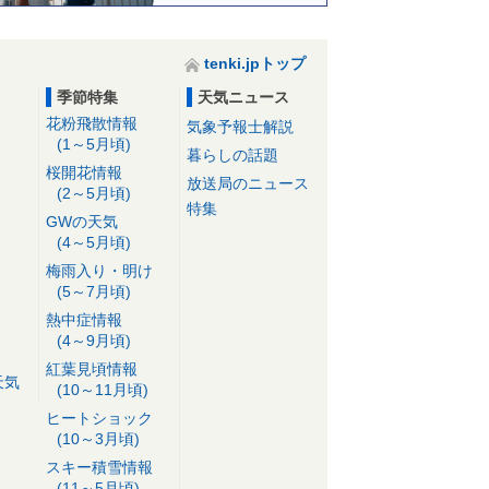
tenki.jpトップ
季節特集
天気ニュース
花粉飛散情報
気象予報士解説
(1～5月頃)
暮らしの話題
桜開花情報
放送局のニュース
(2～5月頃)
特集
GWの天気
(4～5月頃)
梅雨入り・明け
(5～7月頃)
熱中症情報
(4～9月頃)
紅葉見頃情報
天気
(10～11月頃)
ヒートショック
(10～3月頃)
スキー積雪情報
(11～5月頃)