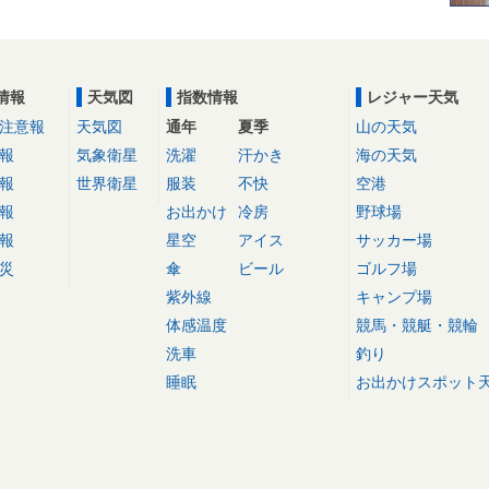
情報
天気図
指数情報
レジャー天気
注意報
天気図
通年
夏季
山の天気
報
気象衛星
洗濯
汗かき
海の天気
報
世界衛星
服装
不快
空港
報
お出かけ
冷房
野球場
報
星空
アイス
サッカー場
災
傘
ビール
ゴルフ場
紫外線
キャンプ場
体感温度
競馬・競艇・競輪
洗車
釣り
睡眠
お出かけスポット