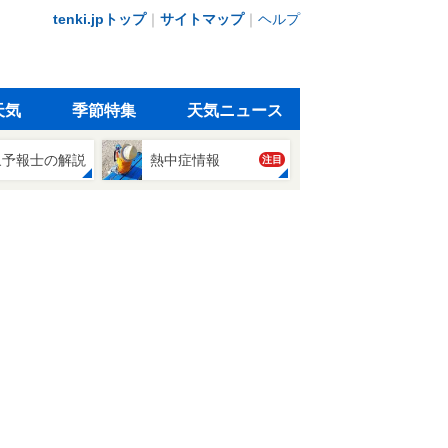
tenki.jpトップ
｜
サイトマップ
｜
ヘルプ
天気
季節特集
天気ニュース
象予報士の解説
熱中症情報
注目