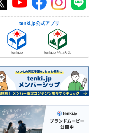
tenki.jp公式アプリ
tenki.jp
tenki.jp 登山天気