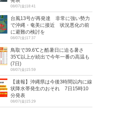
発表
08/07(金)18:41
台風13号が再発達 非常に強い勢力
で沖縄・奄美に接近 状況悪化の前
に避難の検討を
08/07(金)17:37
鳥取で39.6℃と酷暑日に迫る暑さ
35℃以上が続出で今年一番の高温も
(7日)
08/07(金)15:59
【速報】沖縄県は今後3時間以内に線
状降水帯発生のおそれ 7日15時10
分発表
08/07(金)15:29