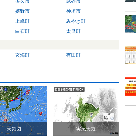
多久市
武雄市
嬉野市
神埼市
上峰町
みやき町
白石町
太良町
玄海町
有田町
天気図
実況天気