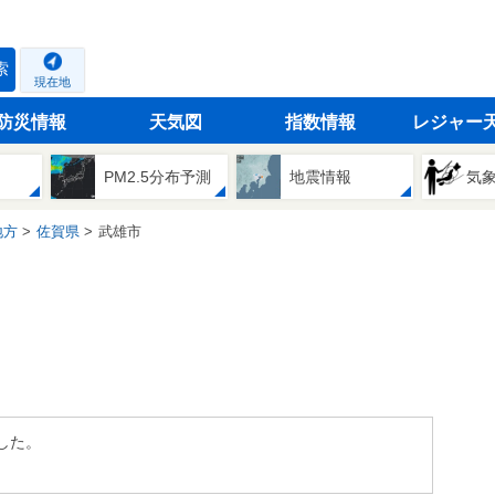
索
現在地
防災情報
天気図
指数情報
レジャー
PM2.5分布予測
地震情報
気
地方
佐賀県
武雄市
した。