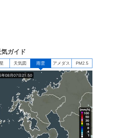
天気ガイド
星
天気図
雨雲
アメダス
PM2.5