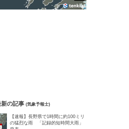
最新の記事
(気象予報士)
【速報】長野県で1時間に約100ミリ
の猛烈な雨 「記録的短時間大雨」