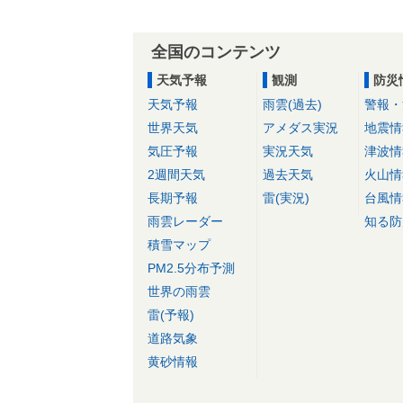
全国のコンテンツ
天気予報
観測
防災
天気予報
雨雲(過去)
警報・
世界天気
アメダス実況
地震情
気圧予報
実況天気
津波情
2週間天気
過去天気
火山情
長期予報
雷(実況)
台風情
雨雲レーダー
知る防
積雪マップ
PM2.5分布予測
世界の雨雲
雷(予報)
道路気象
黄砂情報