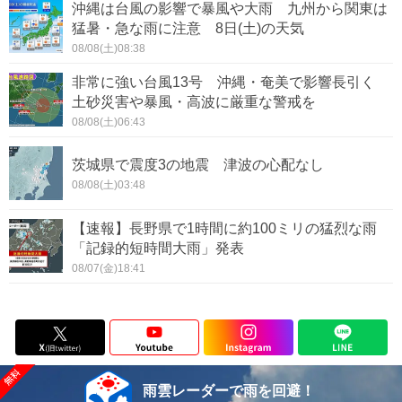
沖縄は台風の影響で暴風や大雨 九州から関東は
猛暑・急な雨に注意 8日(土)の天気
08/08(土)08:38
非常に強い台風13号 沖縄・奄美で影響長引く
土砂災害や暴風・高波に厳重な警戒を
08/08(土)06:43
茨城県で震度3の地震 津波の心配なし
08/08(土)03:48
【速報】長野県で1時間に約100ミリの猛烈な雨
「記録的短時間大雨」発表
08/07(金)18:41
雨雲レーダーで雨を回避！