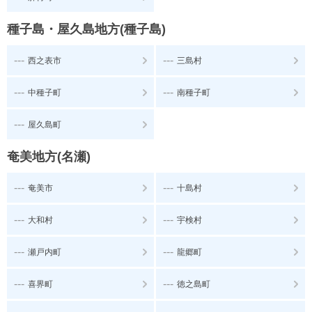
種子島・屋久島地方(種子島)
---
---
西之表市
三島村
---
---
中種子町
南種子町
---
屋久島町
奄美地方(名瀬)
---
---
奄美市
十島村
---
---
大和村
宇検村
---
---
瀬戸内町
龍郷町
---
---
喜界町
徳之島町