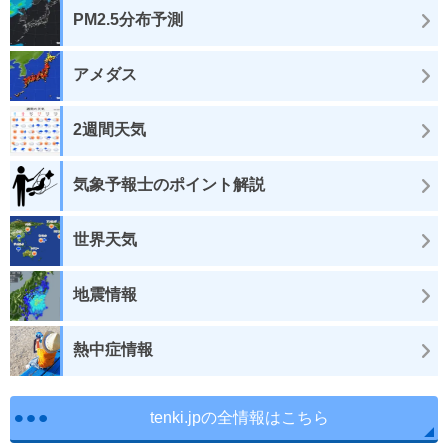
PM2.5分布予測
アメダス
2週間天気
気象予報士のポイント解説
世界天気
地震情報
熱中症情報
tenki.jpの全情報はこちら