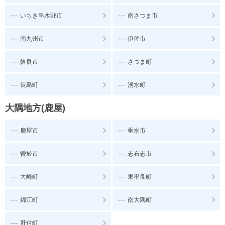
---
---
いちき串木野市
南さつま市
---
---
南九州市
伊佐市
---
---
姶良市
さつま町
---
---
長島町
湧水町
大隅地方(鹿屋)
---
---
鹿屋市
垂水市
---
---
曽於市
志布志市
---
---
大崎町
東串良町
---
---
錦江町
南大隅町
---
肝付町