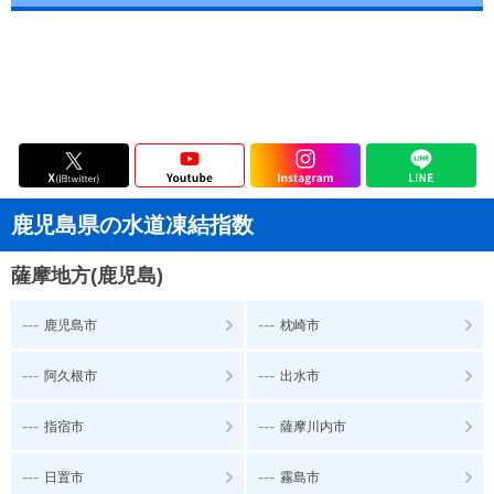
鹿児島県の水道凍結指数
薩摩地方(鹿児島)
---
---
鹿児島市
枕崎市
---
---
阿久根市
出水市
---
---
指宿市
薩摩川内市
---
---
日置市
霧島市