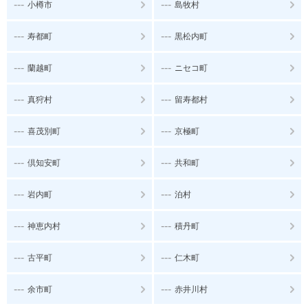
---
---
小樽市
島牧村
---
---
寿都町
黒松内町
---
---
蘭越町
ニセコ町
---
---
真狩村
留寿都村
---
---
喜茂別町
京極町
---
---
倶知安町
共和町
---
---
岩内町
泊村
---
---
神恵内村
積丹町
---
---
古平町
仁木町
---
---
余市町
赤井川村