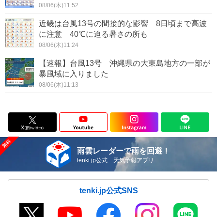
08/06(木)11:52
近畿は台風13号の間接的な影響 8日頃まで高波
に注意 40℃に迫る暑さの所も
08/06(木)11:24
【速報】台風13号 沖縄県の大東島地方の一部が
暴風域に入りました
08/06(木)11:13
雨雲レーダーで雨を回避！
tenki.jp公式 天気予報アプリ
tenki.jp公式SNS