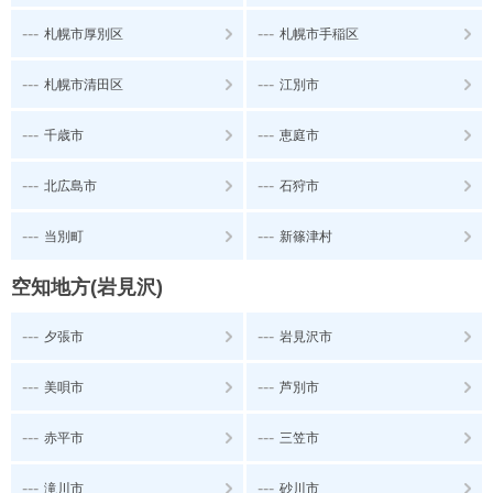
---
---
札幌市厚別区
札幌市手稲区
---
---
札幌市清田区
江別市
---
---
千歳市
恵庭市
---
---
北広島市
石狩市
---
---
当別町
新篠津村
空知地方(岩見沢)
---
---
夕張市
岩見沢市
---
---
美唄市
芦別市
---
---
赤平市
三笠市
---
---
滝川市
砂川市