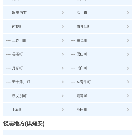
---
---
歌志内市
深川市
---
---
南幌町
奈井江町
---
---
上砂川町
由仁町
---
---
長沼町
栗山町
---
---
月形町
浦臼町
---
---
新十津川町
妹背牛町
---
---
秩父別町
雨竜町
---
---
北竜町
沼田町
後志地方(倶知安)