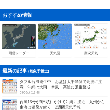
おすすめ情報
天気図
実況天気
雨雲レーダー
最新の記事
(気象予報士)
ダブル台風発生中 お盆は太平洋側で高波に注
意 沖縄は大雨・暴風・高波に厳重警戒
08/06(木)13:48
台風13号が9日頃にかけて沖縄に接近 九州から
東海は猛暑が続く 2週間天気予報