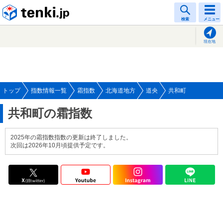
tenki.jp
検索
メニュー
現在地
トップ
指数情報一覧
霜指数
北海道地方
道央
共和町
共和町の霜指数
2025年の霜指数指数の更新は終了しました。
次回は2026年10月頃提供予定です。