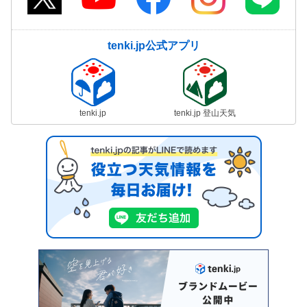
tenki.jp公式アプリ
tenki.jp
tenki.jp 登山天気