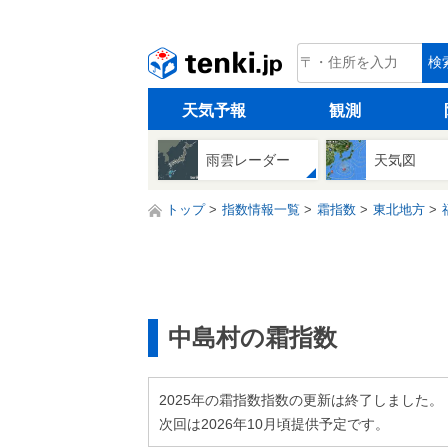
tenki.jp
検
天気予報
観測
雨雲レーダー
天気図
トップ
指数情報一覧
霜指数
東北地方
中島村の霜指数
2025年の霜指数指数の更新は終了しました。
次回は2026年10月頃提供予定です。