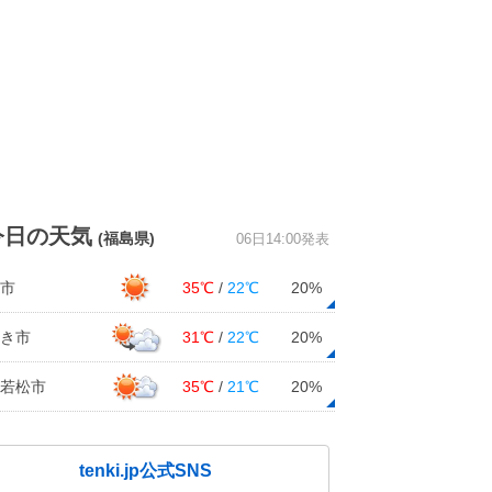
今日の天気
(福島県)
06日14:00発表
市
35℃
/
22℃
20%
き市
31℃
/
22℃
20%
若松市
35℃
/
21℃
20%
tenki.jp公式SNS