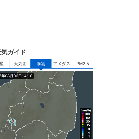
天気ガイド
星
天気図
雨雲
アメダス
PM2.5