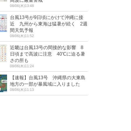
高波に厳重警戒
08/06(木)13:48
台風13号が9日頃にかけて沖縄に接
近 九州から東海は猛暑が続く 2週
間天気予報
08/06(木)11:52
近畿は台風13号の間接的な影響 8
日頃まで高波に注意 40℃に迫る暑
さの所も
08/06(木)11:24
【速報】台風13号 沖縄県の大東島
地方の一部が暴風域に入りました
08/06(木)11:13