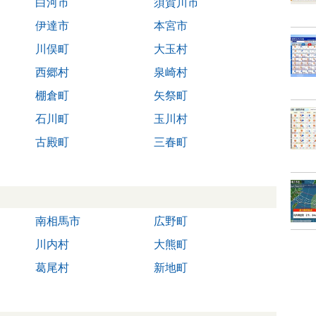
白河市
須賀川市
伊達市
本宮市
川俣町
大玉村
西郷村
泉崎村
棚倉町
矢祭町
石川町
玉川村
古殿町
三春町
南相馬市
広野町
川内村
大熊町
葛尾村
新地町