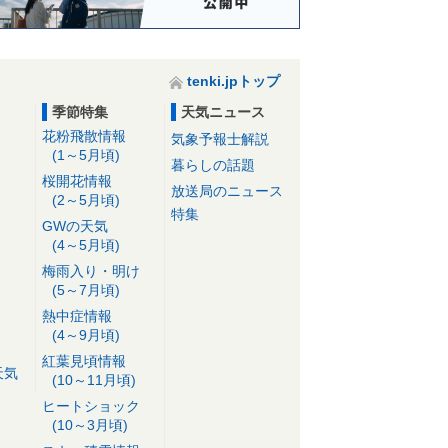
tenki.jpトップ
季節特集
天気ニュース
花粉飛散情報
気象予報士解説
(1～5月頃)
暮らしの話題
桜開花情報
放送局のニュース
(2～5月頃)
特集
GWの天気
(4～5月頃)
梅雨入り・明け
(5～7月頃)
熱中症情報
(4～9月頃)
紅葉見頃情報
天気
(10～11月頃)
ヒートショック
(10～3月頃)