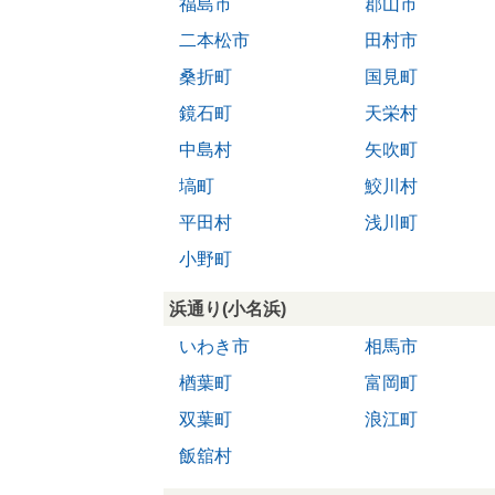
福島市
郡山市
二本松市
田村市
桑折町
国見町
鏡石町
天栄村
中島村
矢吹町
塙町
鮫川村
平田村
浅川町
小野町
浜通り(小名浜)
いわき市
相馬市
楢葉町
富岡町
双葉町
浪江町
飯舘村