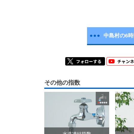
中島村の6
その他の指数
水道凍結指数