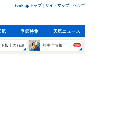
tenki.jpトップ
｜
サイトマップ
｜
ヘルプ
天気
季節特集
天気ニュース
象予報士の解説
熱中症情報
注目