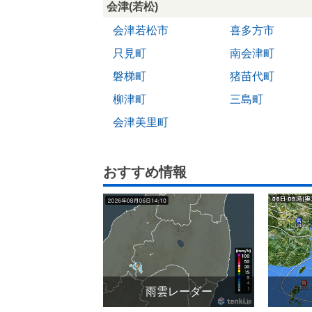
会津(若松)
会津若松市
喜多方市
只見町
南会津町
磐梯町
猪苗代町
柳津町
三島町
会津美里町
おすすめ情報
雨雲レーダー