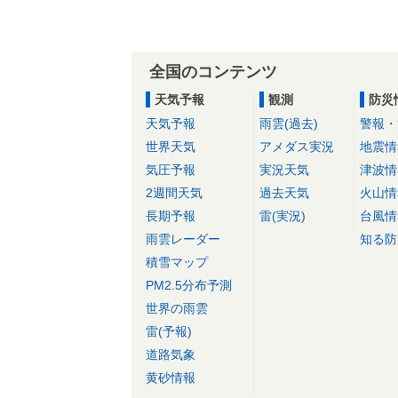
全国のコンテンツ
天気予報
観測
防災
天気予報
雨雲(過去)
警報・
世界天気
アメダス実況
地震情
気圧予報
実況天気
津波情
2週間天気
過去天気
火山情
長期予報
雷(実況)
台風情
雨雲レーダー
知る防
積雪マップ
PM2.5分布予測
世界の雨雲
雷(予報)
道路気象
黄砂情報