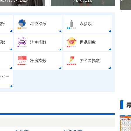
指数
星空指数
傘指数
指数
洗車指数
睡眠指数
冷房指数
アイス指数
ーヒー