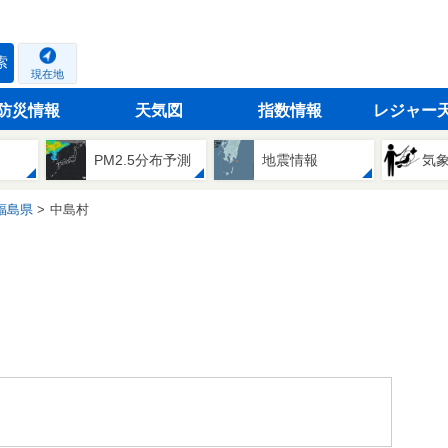
索
現在地
防災情報
天気図
指数情報
レジャー
PM2.5分布予測
地震情報
気
福島県
中島村