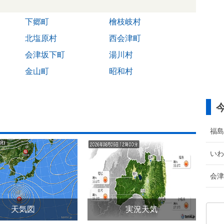
下郷町
檜枝岐村
北塩原村
西会津町
会津坂下町
湯川村
金山町
昭和村
福島
いわ
会津
天気図
実況天気