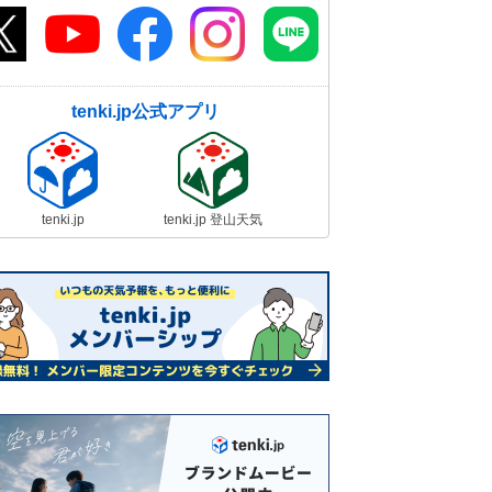
tenki.jp公式アプリ
tenki.jp
tenki.jp 登山天気