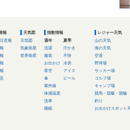
情報
天気図
指数情報
レジャー天気
注意報
天気図
通年
夏季
山の天気
報
気象衛星
洗濯
汗かき
海の天気
報
世界衛星
服装
不快
空港
報
お出かけ
冷房
野球場
報
星空
アイス
サッカー場
災
傘
ビール
ゴルフ場
紫外線
キャンプ場
体感温度
競馬・競艇・競輪
洗車
釣り
睡眠
お出かけスポット