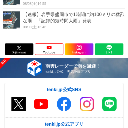
08/08(土)16:55
【速報】岩手県盛岡市で1時間に約100ミリの猛烈
な雨 「記録的短時間大雨」発表
08/08(土)16:46
雨雲レーダーで雨を回避！
tenki.jp公式 天気予報アプリ
tenki.jp公式SNS
tenki.jp公式アプリ