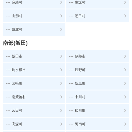
---
---
麻績村
生坂村
---
---
山形村
朝日村
---
筑北村
南部(飯田)
---
---
飯田市
伊那市
---
---
駒ヶ根市
辰野町
---
---
箕輪町
飯島町
---
---
南箕輪村
中川村
---
---
宮田村
松川町
---
---
高森町
阿南町