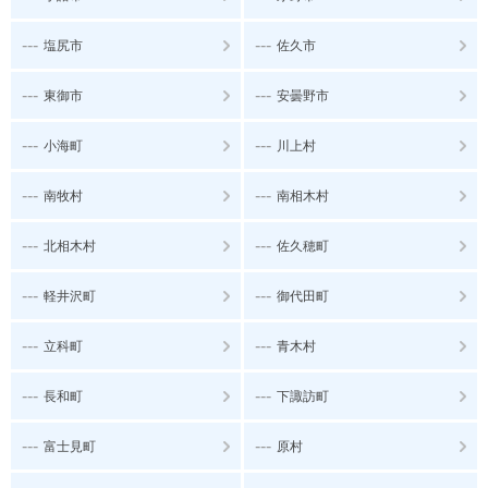
---
---
塩尻市
佐久市
---
---
東御市
安曇野市
---
---
小海町
川上村
---
---
南牧村
南相木村
---
---
北相木村
佐久穂町
---
---
軽井沢町
御代田町
---
---
立科町
青木村
---
---
長和町
下諏訪町
---
---
富士見町
原村