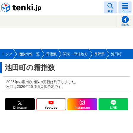
tenki.jp
検索
メニュー
現在地
トップ
指数情報一覧
霜指数
関東・甲信地方
長野県
池田町
池田町の霜指数
2025年の霜指数指数の更新は終了しました。
次回は2026年10月頃提供予定です。