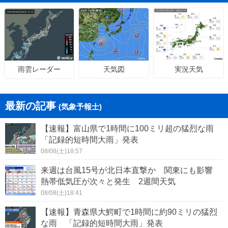
天気図
実況天気
雨雲レーダー
最新の記事
(気象予報士)
【速報】富山県で1時間に100ミリ超の猛烈な雨
「記録的短時間大雨」発表
08/08(土)18:57
来週は台風15号が北日本直撃か 関東にも影響
熱帯低気圧が次々と発生 2週間天気
08/08(土)18:41
【速報】青森県大鰐町で1時間に約90ミリの猛烈
な雨 「記録的短時間大雨」発表