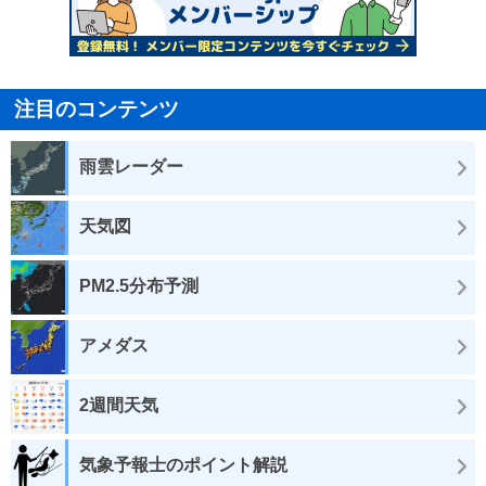
注目のコンテンツ
雨雲レーダー
天気図
PM2.5分布予測
アメダス
2週間天気
気象予報士のポイント解説