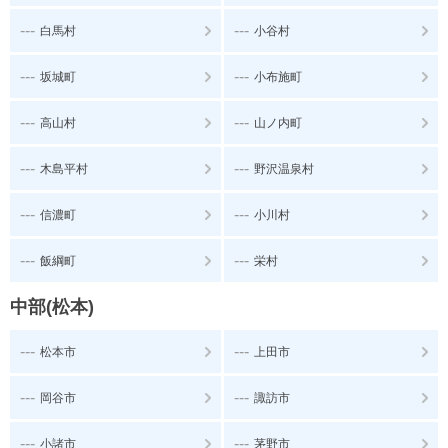
---
---
白馬村
小谷村
---
---
坂城町
小布施町
---
---
高山村
山ノ内町
---
---
木島平村
野沢温泉村
---
---
信濃町
小川村
---
---
飯綱町
栄村
中部(松本)
---
---
松本市
上田市
---
---
岡谷市
諏訪市
---
---
小諸市
茅野市