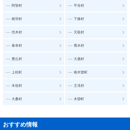
---
---
阿智村
平谷村
---
---
根羽村
下條村
---
---
売木村
天龍村
---
---
泰阜村
喬木村
---
---
豊丘村
大鹿村
---
---
上松町
南木曽町
---
---
木祖村
王滝村
---
---
大桑村
木曽町
おすすめ情報