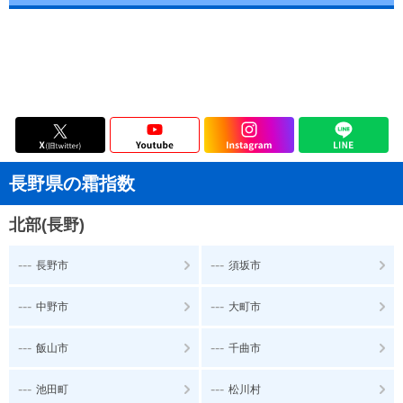
長野県の霜指数
北部(長野)
---
---
長野市
須坂市
---
---
中野市
大町市
---
---
飯山市
千曲市
---
---
池田町
松川村