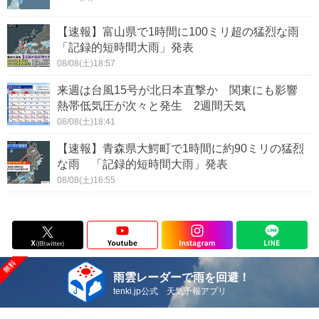
【速報】富山県で1時間に100ミリ超の猛烈な雨
「記録的短時間大雨」発表
08/08(土)18:57
来週は台風15号が北日本直撃か 関東にも影響
熱帯低気圧が次々と発生 2週間天気
08/08(土)18:41
【速報】青森県大鰐町で1時間に約90ミリの猛烈
な雨 「記録的短時間大雨」発表
08/08(土)16:55
雨雲レーダーで雨を回避！
tenki.jp公式 天気予報アプリ