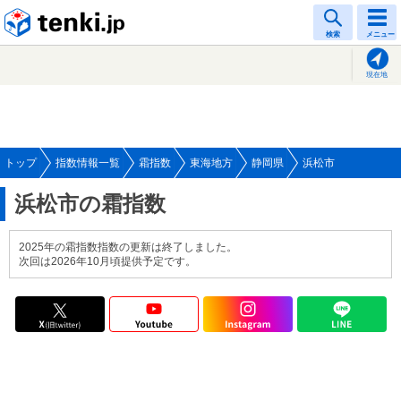
tenki.jp
検索
メニュー
現在地
トップ
指数情報一覧
霜指数
東海地方
静岡県
浜松市
浜松市の霜指数
2025年の霜指数指数の更新は終了しました。
次回は2026年10月頃提供予定です。