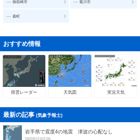
---
---
御前崎市
菊川市
---
森町
おすすめ情報
天気図
実況天気
雨雲レーダー
最新の記事
(気象予報士)
岩手県で震度4の地震 津波の心配なし
08/09(日)03:06