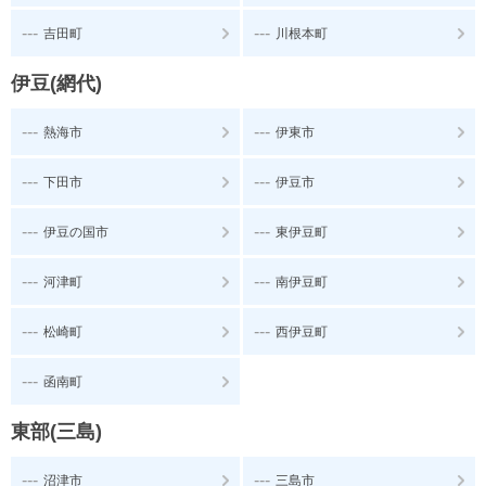
---
---
吉田町
川根本町
伊豆(網代)
---
---
熱海市
伊東市
---
---
下田市
伊豆市
---
---
伊豆の国市
東伊豆町
---
---
河津町
南伊豆町
---
---
松崎町
西伊豆町
---
函南町
東部(三島)
---
---
沼津市
三島市