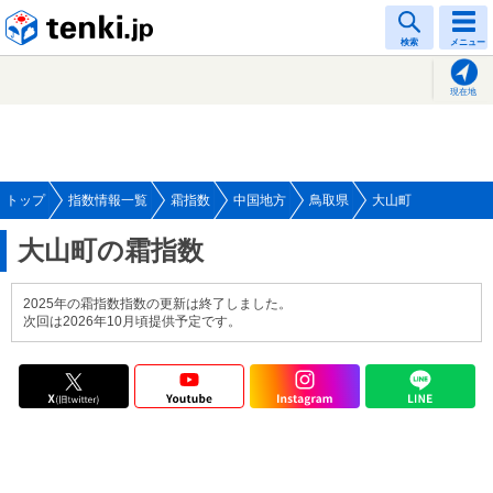
tenki.jp
検索
メニュー
現在地
トップ
指数情報一覧
霜指数
中国地方
鳥取県
大山町
大山町の霜指数
2025年の霜指数指数の更新は終了しました。
次回は2026年10月頃提供予定です。