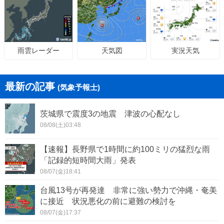
天気図
実況天気
雨雲レーダー
最新の記事
(気象予報士)
茨城県で震度3の地震 津波の心配なし
08/08(土)03:48
【速報】長野県で1時間に約100ミリの猛烈な雨
「記録的短時間大雨」発表
08/07(金)18:41
台風13号が再発達 非常に強い勢力で沖縄・奄美
に接近 状況悪化の前に避難の検討を
08/07(金)17:37