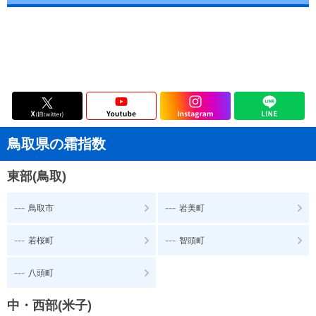
鳥取県の霜指数
東部(鳥取)
---
---
鳥取市
岩美町
---
---
若桜町
智頭町
---
八頭町
中・西部(米子)