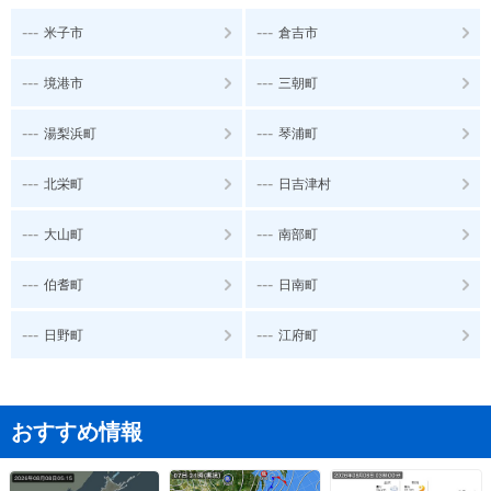
---
---
米子市
倉吉市
---
---
境港市
三朝町
---
---
湯梨浜町
琴浦町
---
---
北栄町
日吉津村
---
---
大山町
南部町
---
---
伯耆町
日南町
---
---
日野町
江府町
おすすめ情報