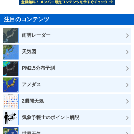
注目のコンテンツ
雨雲レーダー
天気図
PM2.5分布予測
アメダス
2週間天気
気象予報士のポイント解説
世界天気