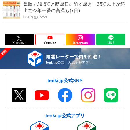
鳥取で39.6℃と酷暑日に迫る暑さ 35℃以上が続
出で今年一番の高温も(7日)
08/07(金)15:59
雨雲レーダーで雨を回避！
tenki.jp公式 天気予報アプリ
tenki.jp公式SNS
tenki.jp公式アプリ