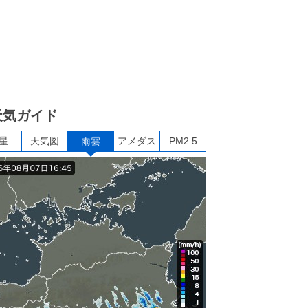
天気ガイド
星
天気図
雨雲
アメダス
PM2.5