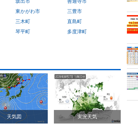
坂出市
善通寺市
東かがわ市
三豊市
三木町
直島町
琴平町
多度津町
天気図
実況天気