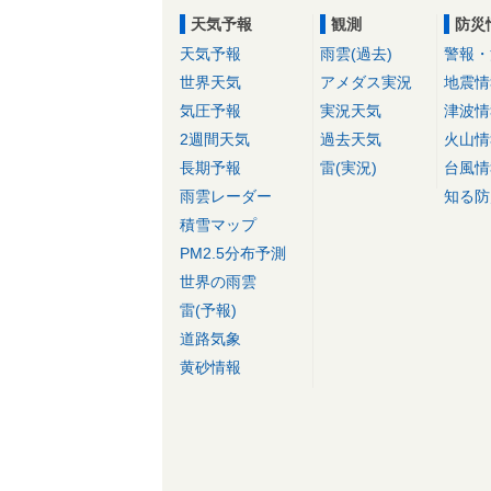
天気予報
観測
防災
天気予報
雨雲(過去)
警報・
世界天気
アメダス実況
地震情
気圧予報
実況天気
津波情
2週間天気
過去天気
火山情
長期予報
雷(実況)
台風情
雨雲レーダー
知る防
積雪マップ
PM2.5分布予測
世界の雨雲
雷(予報)
道路気象
黄砂情報