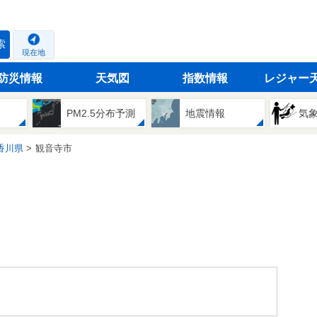
索
現在地
防災情報
天気図
指数情報
レジャー
PM2.5分布予測
地震情報
気
香川県
観音寺市