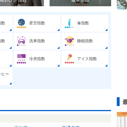
指数
星空指数
傘指数
指数
洗車指数
睡眠指数
冷房指数
アイス指数
ーヒー