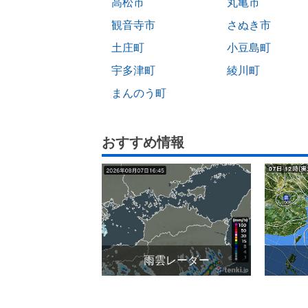
高松市
丸亀市
観音寺市
さぬき市
土庄町
小豆島町
宇多津町
綾川町
まんのう町
おすすめ情報
雨雲レーダー