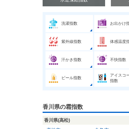
洗濯指数
お出かけ
紫外線指数
体感温度
汗かき指数
不快指数
アイスコ
ビール指数
指数
香川県の霜指数
香川県(高松)