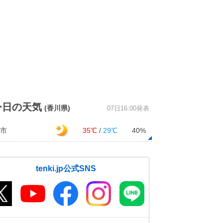
今日の天気
(香川県)
07日16:00発表
市
35℃
/
29℃
40%
tenki.jp公式SNS