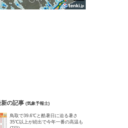
最新の記事
(気象予報士)
鳥取で39.6℃と酷暑日に迫る暑さ
35℃以上が続出で今年一番の高温も