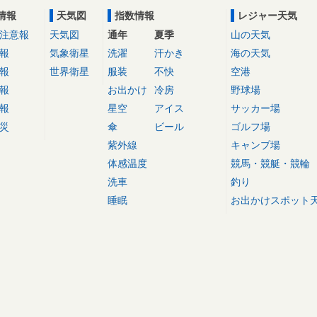
情報
天気図
指数情報
レジャー天気
注意報
天気図
通年
夏季
山の天気
報
気象衛星
洗濯
汗かき
海の天気
報
世界衛星
服装
不快
空港
報
お出かけ
冷房
野球場
報
星空
アイス
サッカー場
災
傘
ビール
ゴルフ場
紫外線
キャンプ場
体感温度
競馬・競艇・競輪
洗車
釣り
睡眠
お出かけスポット