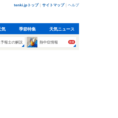
tenki.jpトップ
｜
サイトマップ
｜
ヘルプ
天気
季節特集
天気ニュース
象予報士の解説
熱中症情報
注目