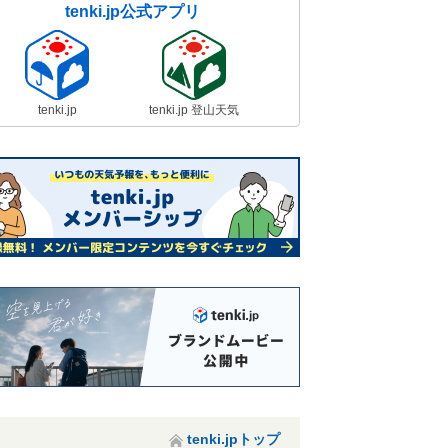
tenki.jp公式アプリ
tenki.jp
tenki.jp 登山天気
tenki.jpトップ