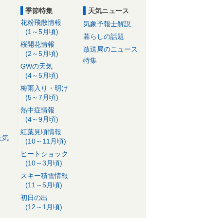
季節特集
天気ニュース
花粉飛散情報
気象予報士解説
(1～5月頃)
暮らしの話題
桜開花情報
放送局のニュース
(2～5月頃)
特集
GWの天気
(4～5月頃)
梅雨入り・明け
(5～7月頃)
熱中症情報
(4～9月頃)
紅葉見頃情報
天気
(10～11月頃)
ヒートショック
(10～3月頃)
スキー積雪情報
(11～5月頃)
初日の出
(12～1月頃)