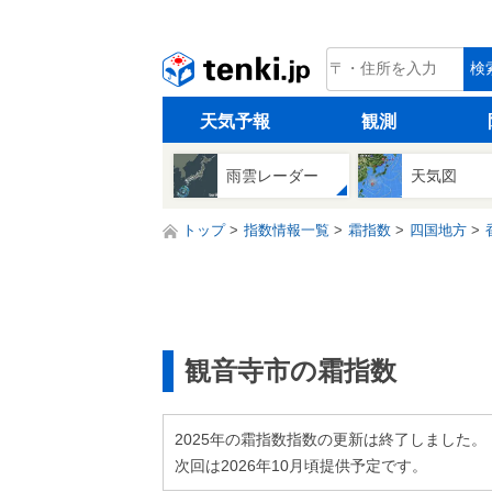
tenki.jp
検
天気予報
観測
雨雲レーダー
天気図
トップ
指数情報一覧
霜指数
四国地方
観音寺市の霜指数
2025年の霜指数指数の更新は終了しました。
次回は2026年10月頃提供予定です。