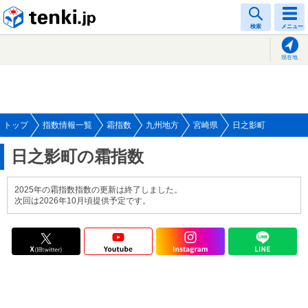
tenki.jp
検索
メニュー
現在地
トップ
指数情報一覧
霜指数
九州地方
宮崎県
日之影町
日之影町の霜指数
2025年の霜指数指数の更新は終了しました。
次回は2026年10月頃提供予定です。