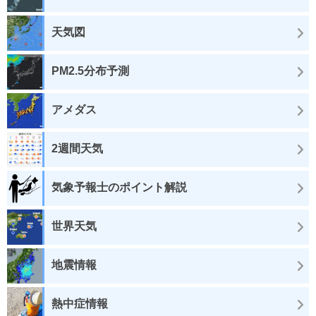
天気図
PM2.5分布予測
アメダス
2週間天気
気象予報士のポイント解説
世界天気
地震情報
熱中症情報