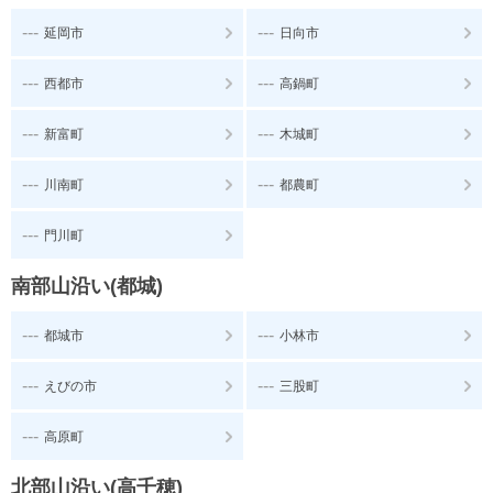
---
---
延岡市
日向市
---
---
西都市
高鍋町
---
---
新富町
木城町
---
---
川南町
都農町
---
門川町
南部山沿い(都城)
---
---
都城市
小林市
---
---
えびの市
三股町
---
高原町
北部山沿い(高千穂)