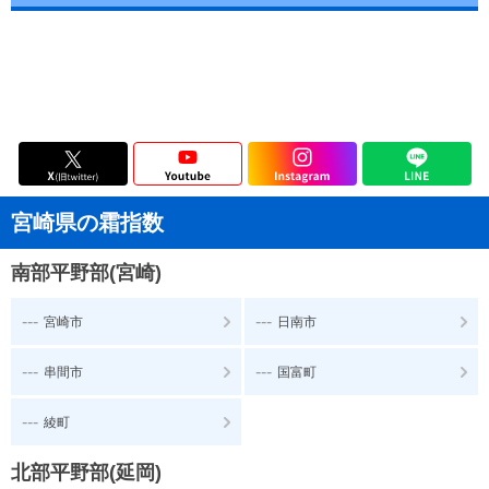
宮崎県の霜指数
南部平野部(宮崎)
---
---
宮崎市
日南市
---
---
串間市
国富町
---
綾町
北部平野部(延岡)