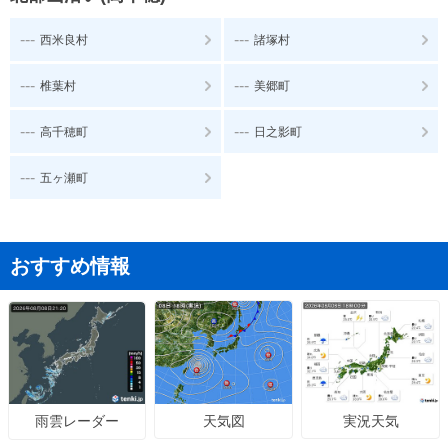
---
---
西米良村
諸塚村
---
---
椎葉村
美郷町
---
---
高千穂町
日之影町
---
五ヶ瀬町
おすすめ情報
天気図
実況天気
雨雲レーダー