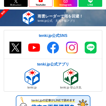
雨雲レーダーで雨を回避！
tenki.jp公式 天気予報アプリ
tenki.jp公式SNS
tenki.jp公式アプリ
tenki.jp
tenki.jp 登山天気