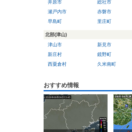
井原市
総社市
瀬戸内市
赤磐市
早島町
里庄町
北部(津山)
津山市
新見市
新庄村
鏡野町
西粟倉村
久米南町
おすすめ情報