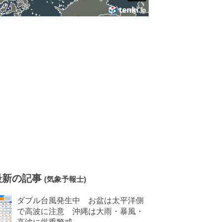
最新の記事
(気象予報士)
ダブル台風発生中 お盆は太平洋側
で高波に注意 沖縄は大雨・暴風・