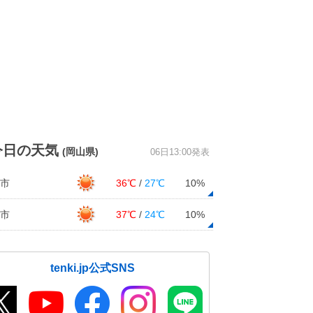
今日の天気
(岡山県)
06日13:00発表
市
36℃
/
27℃
10%
市
37℃
/
24℃
10%
tenki.jp公式SNS