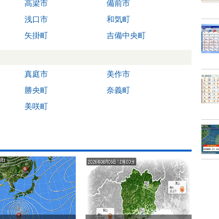
高梁市
備前市
浅口市
和気町
矢掛町
吉備中央町
真庭市
美作市
勝央町
奈義町
美咲町