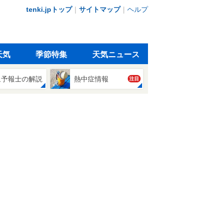
tenki.jpトップ
｜
サイトマップ
｜
ヘルプ
天気
季節特集
天気ニュース
象予報士の解説
熱中症情報
注目