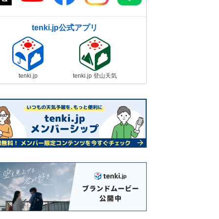
tenki.jp公式アプリ
tenki.jp
tenki.jp 登山天気