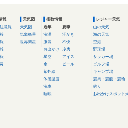
情報
天気図
指数情報
レジャー天気
注意報
天気図
通年
夏季
山の天気
報
気象衛星
洗濯
汗かき
海の天気
報
世界衛星
服装
不快
空港
報
お出かけ
冷房
野球場
報
星空
アイス
サッカー場
災
傘
ビール
ゴルフ場
紫外線
キャンプ場
体感温度
競馬・競艇・競輪
洗車
釣り
睡眠
お出かけスポット