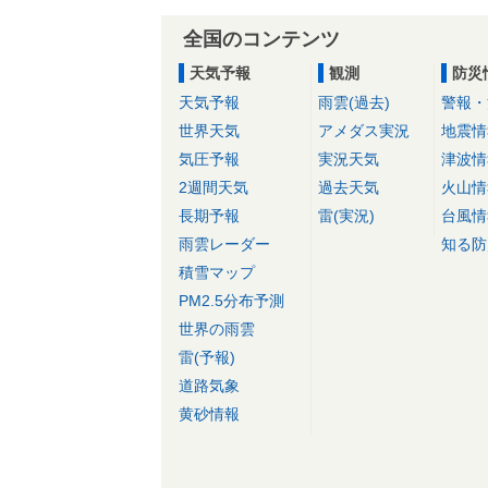
全国のコンテンツ
天気予報
観測
防災
天気予報
雨雲(過去)
警報・
世界天気
アメダス実況
地震情
気圧予報
実況天気
津波情
2週間天気
過去天気
火山情
長期予報
雷(実況)
台風情
雨雲レーダー
知る防
積雪マップ
PM2.5分布予測
世界の雨雲
雷(予報)
道路気象
黄砂情報