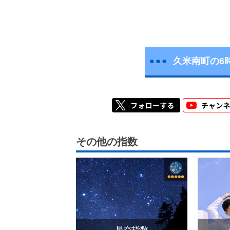
久米南町の6
その他の指数
星空指数