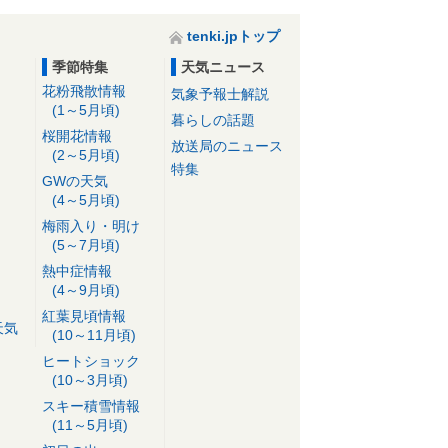
tenki.jpトップ
季節特集
天気ニュース
花粉飛散情報
気象予報士解説
(1～5月頃)
暮らしの話題
桜開花情報
放送局のニュース
(2～5月頃)
特集
GWの天気
(4～5月頃)
梅雨入り・明け
(5～7月頃)
熱中症情報
(4～9月頃)
紅葉見頃情報
天気
(10～11月頃)
ヒートショック
(10～3月頃)
スキー積雪情報
(11～5月頃)