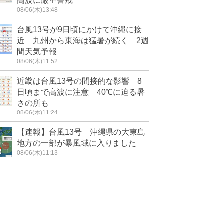
高波に厳重警戒
08/06(木)13:48
台風13号が9日頃にかけて沖縄に接
近 九州から東海は猛暑が続く 2週
間天気予報
08/06(木)11:52
近畿は台風13号の間接的な影響 8
日頃まで高波に注意 40℃に迫る暑
さの所も
08/06(木)11:24
【速報】台風13号 沖縄県の大東島
地方の一部が暴風域に入りました
08/06(木)11:13