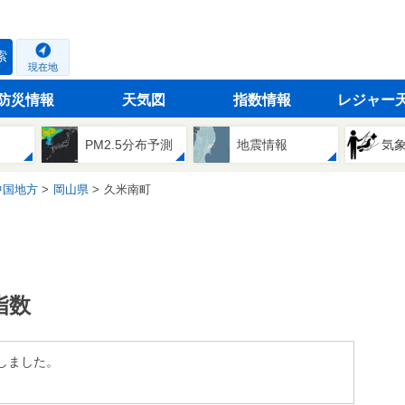
索
現在地
防災情報
天気図
指数情報
レジャー
PM2.5分布予測
地震情報
気
中国地方
岡山県
久米南町
指数
しました。