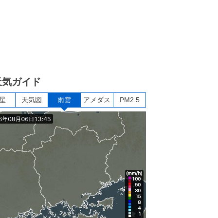
天気ガイド
星
天気図
雨雲
アメダス
PM2.5