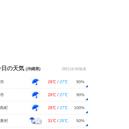
今日の天気
(沖縄県)
08日16:00発表
市
28℃
/
27℃
90%
市
28℃
/
27℃
90%
島町
28℃
/
27℃
100%
東村
31℃
/
25℃
50%