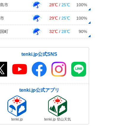
島市
28℃
/
25℃
100%
市
29℃
/
25℃
100%
国町
32℃
/
28℃
90%
tenki.jp公式SNS
tenki.jp公式アプリ
tenki.jp
tenki.jp 登山天気