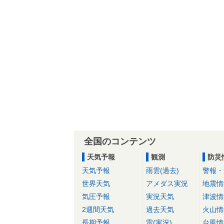
全国のコンテンツ
天気予報
観測
防災
天気予報
雨雲(過去)
警報・
世界天気
アメダス実況
地震情
気圧予報
実況天気
津波情
2週間天気
過去天気
火山情
長期予報
雷(実況)
台風情