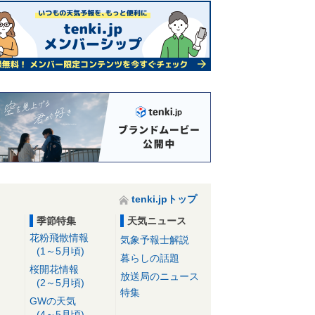
tenki.jpトップ
季節特集
天気ニュース
花粉飛散情報
気象予報士解説
(1～5月頃)
暮らしの話題
桜開花情報
放送局のニュース
(2～5月頃)
特集
GWの天気
(4～5月頃)