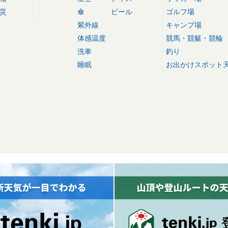
災
傘
ビール
ゴルフ場
紫外線
キャンプ場
体感温度
競馬・競艇・競輪
洗車
釣り
睡眠
お出かけスポット