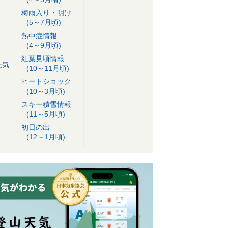
梅雨入り・明け
(5～7月頃)
熱中症情報
(4～9月頃)
紅葉見頃情報
天気
(10～11月頃)
ヒートショック
(10～3月頃)
スキー積雪情報
(11～5月頃)
初日の出
(12～1月頃)