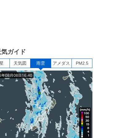
天気ガイド
星
天気図
雨雲
アメダス
PM2.5