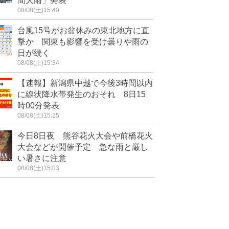
間大雨」発表
08/08(土)15:40
台風15号がお盆休みの東北地方に直
撃か 関東も影響を受け曇りや雨の
日が続く
08/08(土)15:34
【速報】新潟県中越で今後3時間以内
に線状降水帯発生のおそれ 8日15
時00分発表
08/08(土)15:25
今日8日夜 熊谷花火大会や前橋花火
大会などが開催予定 急な雨と厳し
い暑さに注意
08/08(土)15:03