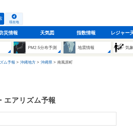
索
現在地
防災情報
天気図
指数情報
レジャー
PM2.5分布予測
地震情報
気
ズム予報
沖縄地方
沖縄県
南風原町
・エアリズム予報