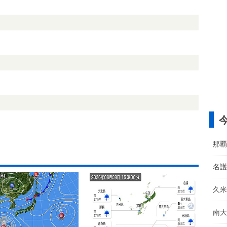
那覇
名護
久米
南大