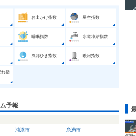
お出かけ指数
星空指数
睡眠指数
水道凍結指数
風邪ひき指数
暖房指数
荒れ指
ム予報
浦添市
糸満市