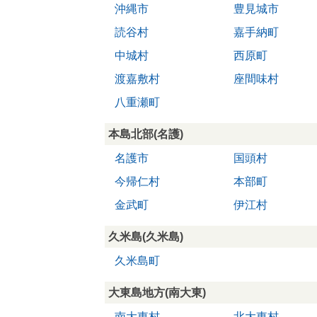
沖縄市
豊見城市
読谷村
嘉手納町
中城村
西原町
渡嘉敷村
座間味村
八重瀬町
本島北部(名護)
名護市
国頭村
今帰仁村
本部町
金武町
伊江村
久米島(久米島)
久米島町
大東島地方(南大東)
南大東村
北大東村