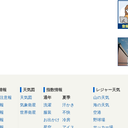
情報
天気図
指数情報
レジャー天気
注意報
天気図
通年
夏季
山の天気
報
気象衛星
洗濯
汗かき
海の天気
報
世界衛星
服装
不快
空港
報
お出かけ
冷房
野球場
報
星空
アイス
サッカー場