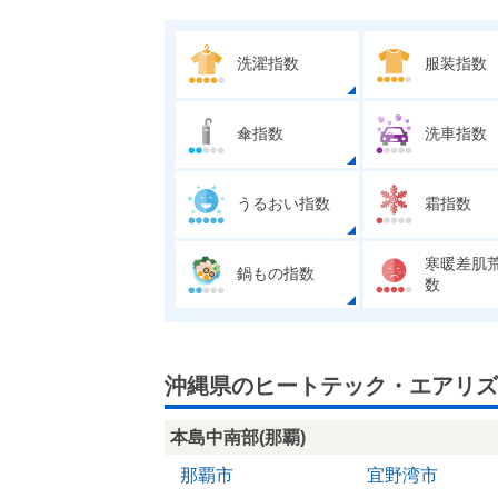
洗濯指数
服装指数
傘指数
洗車指数
うるおい指数
霜指数
寒暖差肌
鍋もの指数
数
沖縄県のヒートテック・エアリズ
本島中南部(那覇)
那覇市
宜野湾市