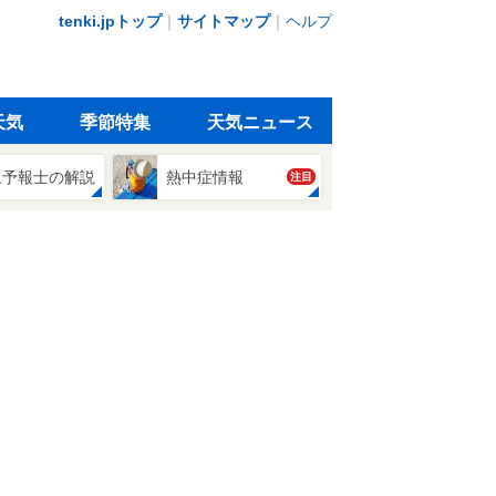
tenki.jpトップ
｜
サイトマップ
｜
ヘルプ
天気
季節特集
天気ニュース
象予報士の解説
熱中症情報
注目