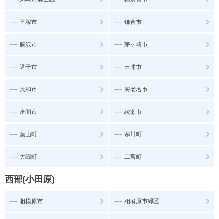
---
---
平塚市
鎌倉市
---
---
藤沢市
茅ヶ崎市
---
---
逗子市
三浦市
---
---
大和市
海老名市
---
---
座間市
綾瀬市
---
---
葉山町
寒川町
---
---
大磯町
二宮町
西部(小田原)
---
---
相模原市
相模原市緑区