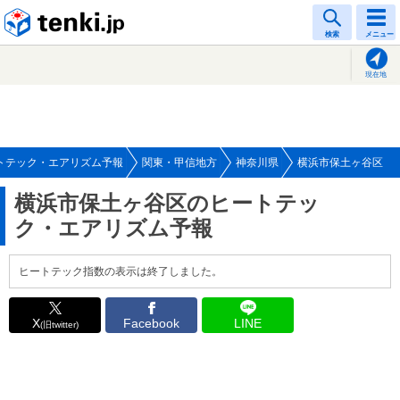
tenki.jp
検索
メニュー
現在地
トテック・エアリズム予報
関東・甲信地方
神奈川県
横浜市保土ヶ谷区
横浜市保土ヶ谷区のヒートテッ
ク・エアリズム予報
ヒートテック指数の表示は終了しました。
X
Facebook
LINE
(旧twitter)