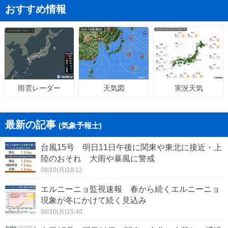
おすすめ情報
天気図
実況天気
雨雲レーダー
最新の記事
(気象予報士)
台風15号 明日11日午後に関東や東北に接近・上
陸のおそれ 大雨や暴風に警戒
08/10(月)18:12
エルニーニョ監視速報 春から続くエルニーニョ
現象が冬にかけて続く見込み
08/10(月)15:40