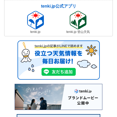
tenki.jp公式アプリ
tenki.jp
tenki.jp 登山天気