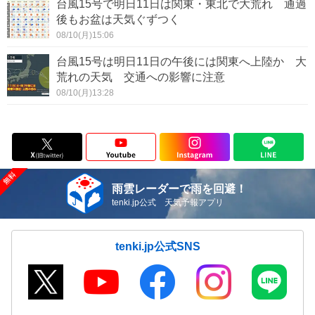
台風15号で明日11日は関東・東北で大荒れ 通過
後もお盆は天気ぐずつく
08/10(月)15:06
台風15号は明日11日の午後には関東へ上陸か 大
荒れの天気 交通への影響に注意
08/10(月)13:28
雨雲レーダーで雨を回避！
tenki.jp公式 天気予報アプリ
tenki.jp公式SNS