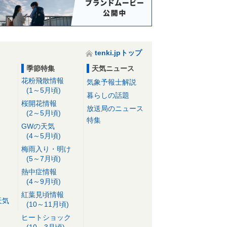
tenki.jpトップ
季節特集
天気ニュース
花粉飛散情報
気象予報士解説
(1～5月頃)
暮らしの話題
桜開花情報
放送局のニュース
(2～5月頃)
特集
GWの天気
(4～5月頃)
梅雨入り・明け
(5～7月頃)
熱中症情報
(4～9月頃)
紅葉見頃情報
天気
(10～11月頃)
ヒートショック