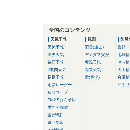
全国のコンテンツ
天気予報
観測
防災
天気予報
雨雲(過去)
警報・
世界天気
アメダス実況
地震情
気圧予報
実況天気
津波情
2週間天気
過去天気
火山情
長期予報
雷(実況)
台風情
雨雲レーダー
知る防
積雪マップ
PM2.5分布予測
世界の雨雲
雷(予報)
道路気象