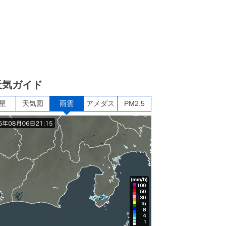
天気ガイド
星
天気図
雨雲
アメダス
PM2.5