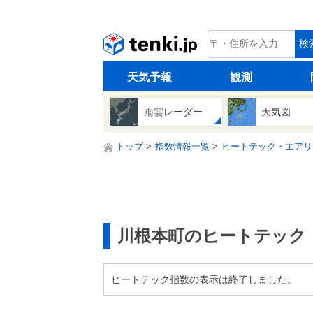
tenki.jp
検
天気予報
観測
雨雲レーダー
天気図
トップ
指数情報一覧
ヒートテック・エアリ
川根本町のヒートテック
ヒートテック指数の表示は終了しました。