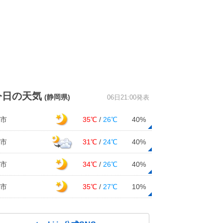
今日の天気
(静岡県)
06日21:00発表
市
35℃
/
26℃
40%
市
31℃
/
24℃
40%
市
34℃
/
26℃
40%
市
35℃
/
27℃
10%