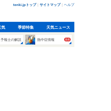
tenki.jpトップ
｜
サイトマップ
｜
ヘルプ
天気
季節特集
天気ニュース
象予報士の解説
熱中症情報
注目