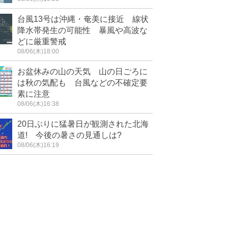
台風13号は沖縄・奄美に接近 線状
降水帯発生の可能性 暴風や高波な
どに厳重警戒
08/06(木)18:00
お盆休みの山の天気 山の日ごろに
は秋の気配も 台風などの不確定要
素に注意
08/06(木)16:38
20日ぶりに猛暑日が観測された北海
道! 今後の暑さの見通しは?
08/06(木)16:19