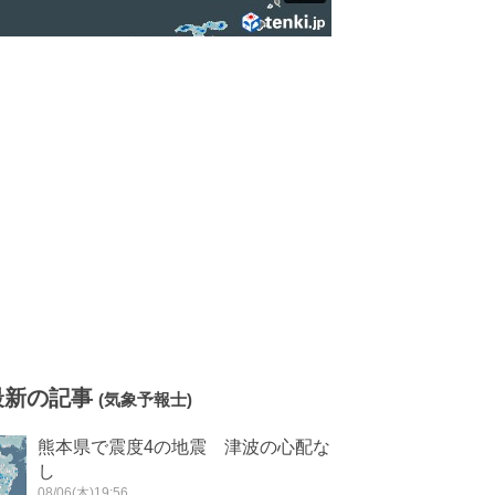
最新の記事
(気象予報士)
熊本県で震度4の地震 津波の心配な
し
08/06(木)19:56