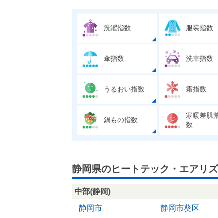
洗濯指数
服装指数
傘指数
洗車指数
うるおい指数
霜指数
寒暖差肌
鍋もの指数
数
静岡県のヒートテック・エアリズ
中部(静岡)
静岡市
静岡市葵区