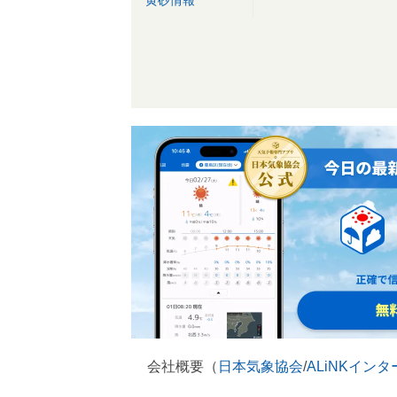
黄砂情報
会社概要（
日本気象協会
/
ALiNKイン