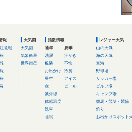
情報
天気図
指数情報
レジャー天気
注意報
天気図
通年
夏季
山の天気
報
気象衛星
洗濯
汗かき
海の天気
報
世界衛星
服装
不快
空港
報
お出かけ
冷房
野球場
報
星空
アイス
サッカー場
災
傘
ビール
ゴルフ場
紫外線
キャンプ場
体感温度
競馬・競艇・競輪
洗車
釣り
睡眠
お出かけスポット