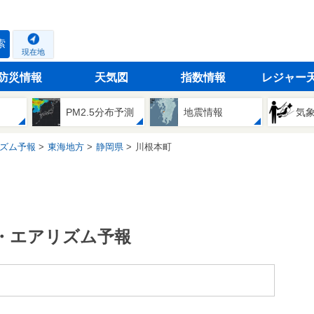
索
現在地
防災情報
天気図
指数情報
レジャー
PM2.5分布予測
地震情報
気
ズム予報
東海地方
静岡県
川根本町
・エアリズム予報